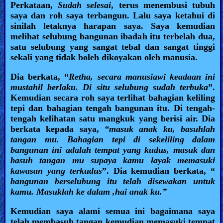
Perkataan,
Sudah selesai
, terus menembusi tubuh
saya dan roh saya terbangun. Lalu saya ketahui di
sinilah letaknya harapan saya. Saya kemudian
melihat selubung bangunan ibadah itu terbelah dua,
satu selubung yang sangat tebal dan sangat tinggi
sekali yang tidak boleh dikoyakan oleh manusia.
Dia berkata, “
Retha, secara manusiawi keadaan ini
mustahil berlaku. Di situ selubung sudah terbuka
”.
Kemudian secara roh saya terlihat bahagian keliling
tepi dan bahagian tengah bangunan itu. Di tengah-
tengah kelihatan satu mangkuk yang berisi air. Dia
berkata kepada saya,
“masuk anak ku, basuhlah
tangan mu. Bahagian tepi di sekeliling dalam
bangunan ini adalah tempat yang kudus, masuk dan
basuh tangan mu supaya kamu layak memasuki
kawasan yang terkudus
”. Dia kemudian berkata, “
bangunan berselubung itu telah disewakan untuk
kamu. Masuklah ke dalam ,hai anak ku.”
Kemudian saya alami semua ini bagaimana saya
telah membasuh tangan kemudian memasuki tempat