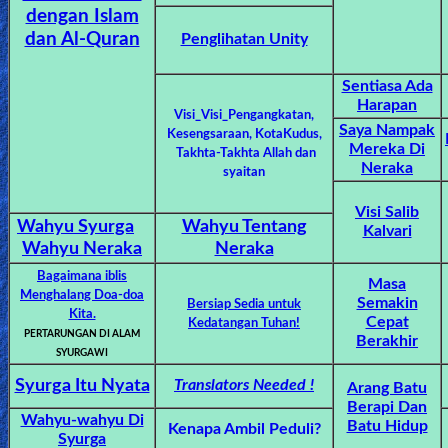
🎞
dengan Islam
dan Al-Quran
Penglihatan Unity
Jewish
Stories
Sentiasa Ada
Harapan
Visi_Visi_Pengangkatan,
Saya Nampak
🎞
Kesengsaraan,
KotaKudus,
Mereka Di
Takhta-Takhta Allah dan
Neraka
X-
syaitan
Witch
Visi Salib
Wahyu Syurga
Wahyu Tentang
Kalvari
Wahyu Neraka
Neraka
🎞
Bagaimana iblis
Masa
X-
Menghalang Doa-doa
Semakin
Bersiap Sedia untuk
Kita.
Muslim
Cepat
Kedatangan Tuhan!
PERTARUNGAN DI ALAM
Berakhir
SYURGAWI
MP3
Syurga Itu Nyata
Translators Needed !
Arang Batu
Bible
Berapi Dan
Wahyu-wahyu Di
Batu Hidup
Kenapa Ambil Peduli?
Syurga