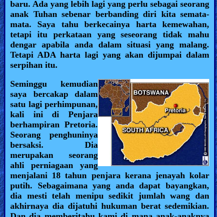
baru. Ada yang lebih lagi yang perlu sebagai seorang
anak Tuhan sebenar berbanding diri kita semata-
mata. Saya tahu berkecainya harta kemewahan,
tetapi itu perkataan yang seseorang tidak mahu
dengar apabila anda dalam situasi yang malang.
Tetapi ADA harta lagi yang akan dijumpai dalam
serpihan itu.
Seminggu kemudian
saya bercakap dalam
satu lagi perhimpunan,
kali ini di Penjara
berhampiran Pretoria.
Seorang penghuninya
bersaksi. Dia
merupakan seorang
ahli perniagaan yang
menjalani 18 tahun penjara kerana jenayah kolar
putih. Sebagaimana yang anda dapat bayangkan,
dia mesti telah menipu sedikit jumlah wang dan
akhirnaya dia dijatuhi hukuman berat sedemikian.
Dan dia memberitahu kami di mana anak-anaknya