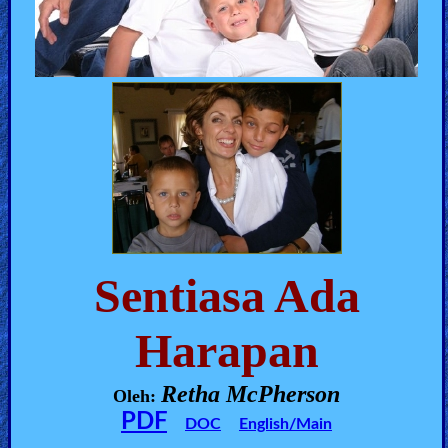
🎞
Kids
Videos
🎞
Worship
Music
🎞
Sentiasa Ada
Vids
Harapan
for
New
Retha McPherson
Believers
Oleh:
PDF
DOC
English/Main