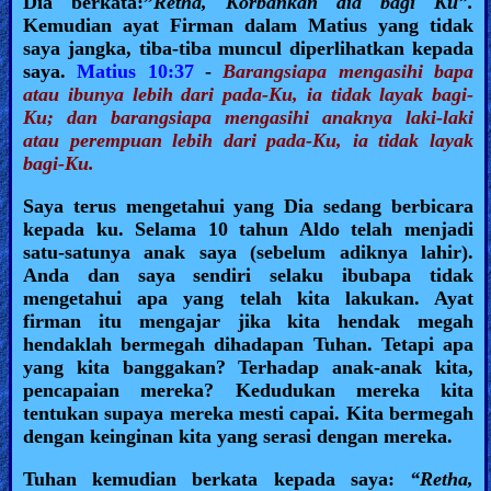
Dia berkata:”
Retha, Korbankan dia bagi Ku”.
Kemudian ayat Firman dalam Matius yang tidak
saya jangka, tiba-tiba muncul diperlihatkan kepada
saya.
Matius 10:37
-
Barangsiapa mengasihi bapa
atau ibunya lebih dari pada-Ku, ia tidak layak bagi-
Ku; dan barangsiapa mengasihi anaknya laki-laki
atau perempuan lebih dari pada-Ku, ia tidak layak
bagi-Ku.
Saya terus mengetahui yang Dia sedang berbicara
kepada ku. Selama 10 tahun Aldo telah menjadi
satu-satunya anak saya (sebelum adiknya lahir).
Anda dan saya sendiri selaku ibubapa tidak
mengetahui apa yang telah kita lakukan. Ayat
firman itu mengajar jika kita hendak megah
hendaklah bermegah dihadapan Tuhan. Tetapi apa
yang kita banggakan? Terhadap anak-anak kita,
pencapaian mereka? Kedudukan mereka kita
tentukan supaya mereka mesti capai. Kita bermegah
dengan keinginan kita yang serasi dengan mereka.
Tuhan kemudian berkata kepada saya:
“Retha,