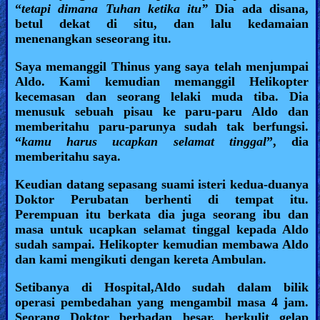
“
tetapi dimana Tuhan ketika itu”
Dia ada disana,
betul dekat di situ, dan lalu kedamaian
menenangkan seseorang itu.
Saya memanggil Thinus yang saya telah menjumpai
Aldo. Kami kemudian memanggil Helikopter
kecemasan dan seorang lelaki muda tiba. Dia
menusuk sebuah pisau ke paru-paru Aldo dan
memberitahu paru-parunya sudah tak berfungsi.
“
kamu harus ucapkan selamat tinggal
”, dia
memberitahu saya.
Keudian datang sepasang suami isteri kedua-duanya
Doktor Perubatan berhenti di tempat itu.
Perempuan itu berkata dia juga seorang ibu dan
masa untuk ucapkan selamat tinggal kepada Aldo
sudah sampai. Helikopter kemudian membawa Aldo
dan kami mengikuti dengan kereta Ambulan.
Setibanya di Hospital,Aldo sudah dalam bilik
operasi pembedahan yang mengambil masa 4 jam.
Seorang Doktor berbadan besar, berkulit gelap