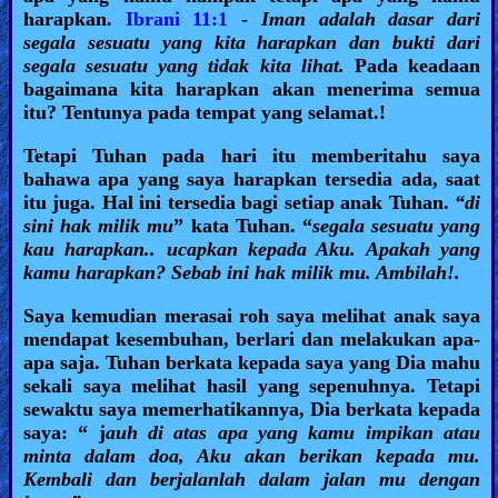
harapkan.
Ibrani 11:1
-
Iman adalah dasar dari
segala sesuatu yang kita harapkan dan bukti dari
segala sesuatu yang tidak kita lihat.
Pada keadaan
bagaimana kita harapkan akan menerima semua
itu? Tentunya pada tempat yang selamat.!
Tetapi Tuhan pada hari itu memberitahu saya
bahawa apa yang saya harapkan tersedia ada, saat
itu juga. Hal ini tersedia bagi setiap anak Tuhan.
“di
sini hak milik mu
” kata Tuhan. “
segala sesuatu yang
kau harapkan.. ucapkan kepada Aku. Apakah yang
kamu harapkan? Sebab ini hak milik mu. Ambilah!.
Saya kemudian merasai roh saya melihat anak saya
mendapat kesembuhan, berlari dan melakukan apa-
apa saja. Tuhan berkata kepada saya yang Dia mahu
sekali saya melihat hasil yang sepenuhnya. Tetapi
sewaktu saya memerhatikannya, Dia berkata kepada
saya: “ j
auh di atas apa yang kamu impikan atau
minta dalam doa, Aku akan berikan kepada mu.
Kembali dan berjalanlah dalam jalan mu dengan