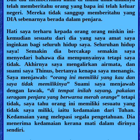
telah memberitahu orang yang bapa ini telah keluar
negeri. Mereka tidak sanggup memberitahu yang
DIA sebenarnya berada dalam penjara.
Hati saya terharu kepada orang orang miskin ini-
kemudian sesuatu dari dia yang saya amat saya
inginkan bagi seluruh hidup saya. Seluruhan hidup
saya! Semakin dia bercakap semakin saya
menyedari bahawa dia mempunyainya tetapi saya
tidak. Akhirnya saya mengalirkan airmata, dan
suami saya Thinus, bertanya kenapa saya menangis.
Saya menjawab: “
orang ini memiliki yang kau dan
saya tidak memilikinya
” Suami saya menjawab
dengan lawak, “
di tempat inilah sayang, pakaian
seragam penjara yang berwarna merah orange
” tetapi
tidak, saya tahu orang ini memiliki sesuatu yang
tidak saya miliki, iaitu kedamaian dari Tuhan.
Kedamaian yang melepasi segala pengetahuan. Dia
menerima kedamaian kerana mati dalam dirinya
sendiri.