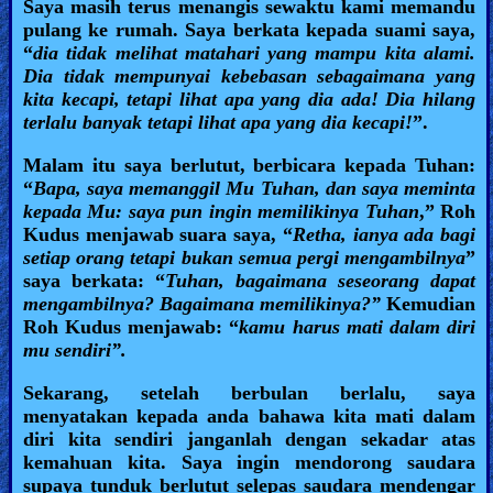
Saya masih terus menangis sewaktu kami memandu
pulang ke rumah. Saya berkata kepada suami saya,
“
dia tidak melihat matahari yang mampu kita alami.
Dia tidak mempunyai kebebasan sebagaimana yang
kita kecapi, tetapi lihat apa yang dia ada! Dia hilang
terlalu banyak tetapi lihat apa yang dia kecapi!
”.
Malam itu saya berlutut, berbicara kepada Tuhan:
“
Bapa, saya memanggil Mu Tuhan, dan saya meminta
kepada Mu: saya pun ingin memilikinya Tuhan
,” Roh
Kudus menjawab suara saya, “
Retha, ianya ada bagi
setiap orang tetapi bukan semua pergi mengambilnya
”
saya berkata: “
Tuhan, bagaimana seseorang dapat
mengambilnya? Bagaimana memilikinya?”
Kemudian
Roh Kudus menjawab: “
kamu harus mati dalam diri
mu sendiri”.
Sekarang, setelah berbulan berlalu, saya
menyatakan kepada anda bahawa kita mati dalam
diri kita sendiri janganlah dengan sekadar atas
kemahuan kita. Saya ingin mendorong saudara
supaya tunduk berlutut selepas saudara mendengar