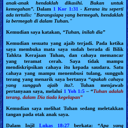
anak-anak hendaklah dikasihi. Bukan untuk
kemegahan”.
Dalam
1 Kor 1:31
-
Kerana itu seperti
ada tertulis: "Barangsiapa yang bermegah, hendaklah
ia bermegah di dalam Tuhan."
Kemudian saya katakan,
“Tuhan, inilah dia”
Kemudian sesuatu yang ajaib terjadi. Pada ketika
saya membuka mata saya sudah berada di Bilik
Tahkta Kerajaan Tuhan, dan cahaya memancar
yang teramat cerah. Saya tidak mampu
mendiskripsikan cahaya itu kepada saudara. Satu
cahaya yang mampu menembusi tulang, sungguh
terang yang menarik saya bertanya “
apakah cahaya
yang sungguh ajaib itu?.
Tuhan menjawab
pertanyaan saya, melalui
1 Yoh 1:5
– “
Tuhan adalah
terang, dalam Dia tiada kegelapan”
Kemudian saya melihat Tuhan sedang meletakkan
tangan pada otak anak saya.
Dalam Injil
Lukas 18:27
berkata:
“Apa yang