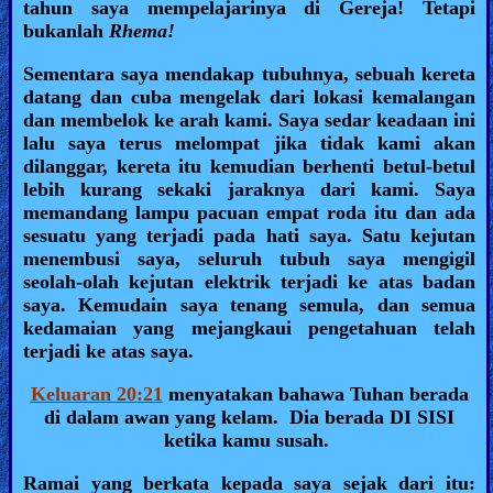
tahun saya mempelajarinya di Gereja! Tetapi
bukanlah
Rhema!
Sementara saya mendakap tubuhnya, sebuah kereta
datang dan cuba mengelak dari lokasi kemalangan
dan membelok ke arah kami. Saya sedar keadaan ini
lalu saya terus melompat jika tidak kami akan
dilanggar, kereta itu kemudian berhenti betul-betul
lebih kurang sekaki jaraknya dari kami. Saya
memandang lampu pacuan empat roda itu dan ada
sesuatu yang terjadi pada hati saya. Satu kejutan
menembusi saya, seluruh tubuh saya mengigil
seolah-olah kejutan elektrik terjadi ke atas badan
saya. Kemudain saya tenang semula, dan semua
kedamaian yang mejangkaui pengetahuan telah
terjadi ke atas saya.
Keluaran 20:21
menyatakan bahawa Tuhan berada
di dalam awan yang kelam. Dia berada DI SISI
ketika kamu susah.
Ramai yang berkata kepada saya sejak dari itu: