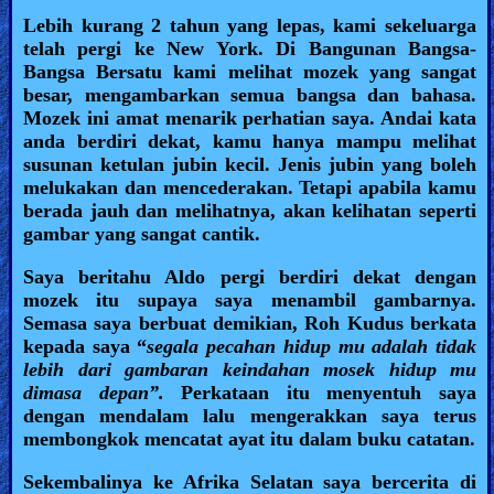
Lebih kurang 2 tahun yang lepas, kami sekeluarga
Other
telah pergi ke New York. Di Bangunan Bangsa-
Languages
Bangsa Bersatu kami melihat mozek yang sangat
besar, mengambarkan semua bangsa dan bahasa.
Mozek ini amat menarik perhatian saya. Andai kata
anda berdiri dekat, kamu hanya mampu melihat
Contact/Feedback/Donate
susunan ketulan jubin kecil. Jenis jubin yang boleh
melukakan dan mencederakan. Tetapi apabila kamu
berada jauh dan melihatnya, akan kelihatan seperti
Follow
gambar yang sangat cantik.
us
Saya beritahu Aldo pergi berdiri dekat dengan
Social
mozek itu supaya saya menambil gambarnya.
Media
Semasa saya berbuat demikian, Roh Kudus berkata
kepada saya “
segala pecahan hidup mu adalah tidak
lebih dari gambaran keindahan mosek hidup mu
PDF
dimasa depan”.
Perkataan itu menyentuh saya
Books
dengan mendalam lalu mengerakkan saya terus
membongkok mencatat ayat itu dalam buku catatan.
Random
Sekembalinya ke Afrika Selatan saya bercerita di
Video