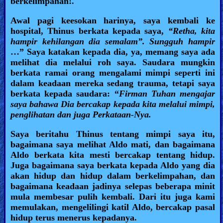
berkelimpahan!.
Awal pagi keesokan harinya, saya kembali ke
hospital, Thinus berkata kepada saya,
“Retha, kita
hampir kehilangan dia semalam”.
Sungguh hampir
…” Saya katakan kepada dia, ya, memang saya ada
melihat dia melalui roh saya. Saudara mungkin
berkata ramai orang mengalami mimpi seperti ini
dalam keadaan mereka sedang trauma, tetapi saya
berkata kepada saudara: “
Firman Tuhan mengajar
saya bahawa Dia bercakap kepada kita melalui mimpi,
penglihatan dan juga Perkataan-Nya.
Saya beritahu Thinus tentang mimpi saya itu,
bagaimana saya melihat Aldo mati, dan bagaimana
Aldo berkata kita mesti bercakap tentang hidup.
Juga bagaimana saya berkata kepada Aldo yang dia
akan hidup dan hidup dalam berkelimpahan, dan
bagaimana keadaan jadinya selepas beberapa minit
mula membesar pulih kembali. Dari itu juga kami
memulakan, mengelilingi katil Aldo, bercakap pasal
hidup terus menerus kepadanya.