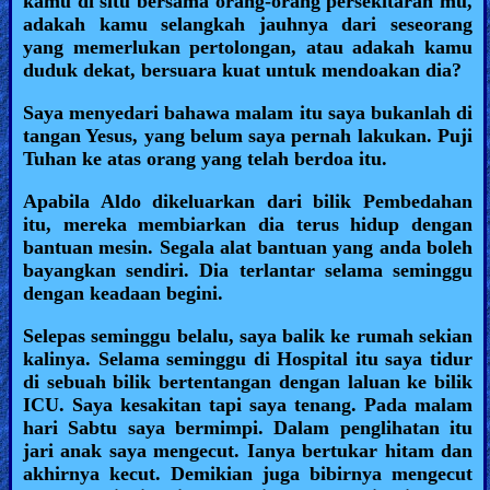
kamu di situ bersama orang-orang persekitaran mu,
adakah kamu selangkah jauhnya dari seseorang
yang memerlukan pertolongan, atau adakah kamu
duduk dekat, bersuara kuat untuk mendoakan dia?
Saya menyedari bahawa malam itu saya bukanlah di
tangan Yesus, yang belum saya pernah lakukan. Puji
Tuhan ke atas orang yang telah berdoa itu.
Apabila Aldo dikeluarkan dari bilik Pembedahan
itu, mereka membiarkan dia terus hidup dengan
bantuan mesin. Segala alat bantuan yang anda boleh
bayangkan sendiri. Dia terlantar selama seminggu
dengan keadaan begini.
Selepas seminggu belalu, saya balik ke rumah sekian
kalinya. Selama seminggu di Hospital itu saya tidur
di sebuah bilik bertentangan dengan laluan ke bilik
ICU. Saya kesakitan tapi saya tenang. Pada malam
hari Sabtu saya bermimpi. Dalam penglihatan itu
jari anak saya mengecut. Ianya bertukar hitam dan
akhirnya kecut. Demikian juga bibirnya mengecut