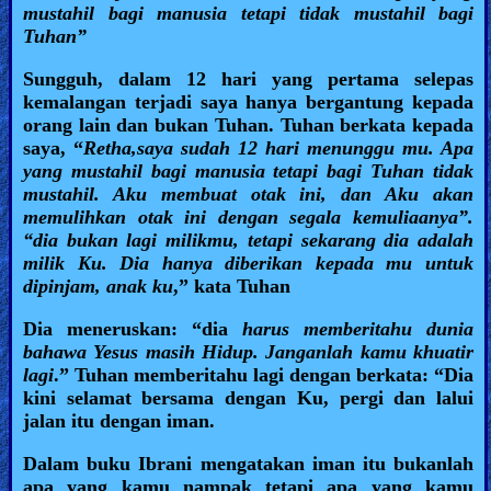
mustahil bagi manusia tetapi tidak mustahil bagi
Tuhan”
Sungguh, dalam 12 hari yang pertama selepas
kemalangan terjadi saya hanya bergantung kepada
orang lain dan bukan Tuhan. Tuhan berkata kepada
saya, “
Retha,saya sudah 12 hari menunggu mu. Apa
yang mustahil bagi manusia tetapi bagi Tuhan tidak
mustahil. Aku membuat otak ini, dan Aku akan
memulihkan otak ini dengan segala kemuliaanya”.
“dia bukan lagi milikmu, tetapi sekarang dia adalah
milik Ku. Dia hanya diberikan kepada mu untuk
dipinjam, anak ku
,” kata Tuhan
Dia meneruskan: “dia
harus memberitahu dunia
bahawa Yesus masih Hidup. Janganlah kamu khuatir
lagi
.” Tuhan memberitahu lagi dengan berkata: “Dia
kini selamat bersama dengan Ku, pergi dan lalui
jalan itu dengan iman.
Dalam buku Ibrani mengatakan iman itu bukanlah
apa yang kamu nampak tetapi apa yang kamu