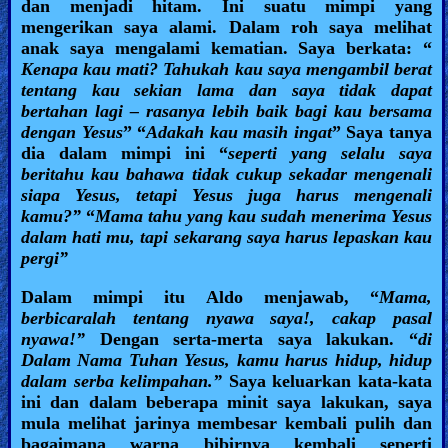
dan menjadi hitam. Ini suatu mimpi yang
mengerikan saya alami. Dalam roh saya melihat
anak saya mengalami kematian. Saya berkata: “
Kenapa kau mati? Tahukah kau saya mengambil berat
tentang kau sekian lama dan saya tidak dapat
bertahan lagi – rasanya lebih baik bagi kau bersama
dengan Yesus
” “
Adakah kau masih ingat
” Saya tanya
dia dalam mimpi ini “
seperti yang selalu saya
beritahu kau bahawa tidak cukup sekadar mengenali
siapa Yesus, tetapi Yesus juga harus mengenali
kamu?”
“
Mama tahu yang kau sudah menerima Yesus
dalam hati mu, tapi sekarang saya harus lepaskan kau
pergi”
Dalam mimpi itu Aldo menjawab, “
Mama,
berbicaralah tentang nyawa saya!, cakap pasal
nyawa!”
Dengan serta-merta saya lakukan. “
di
Dalam Nama Tuhan Yesus, kamu harus hidup, hidup
dalam serba kelimpahan.”
Saya keluarkan kata-kata
ini dan dalam beberapa minit saya lakukan, saya
mula melihat jarinya membesar kembali pulih dan
bagaimana warna bibirnya kembali seperti