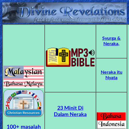
Home:
Mobile
Syurga &
Neraka,
Home: Original Style
ðŸ”
Neraka itu
Search
Nyata
Site
🎞
23 Minit Di
Christian
Dalam Neraka
Netflix
100+ masalah