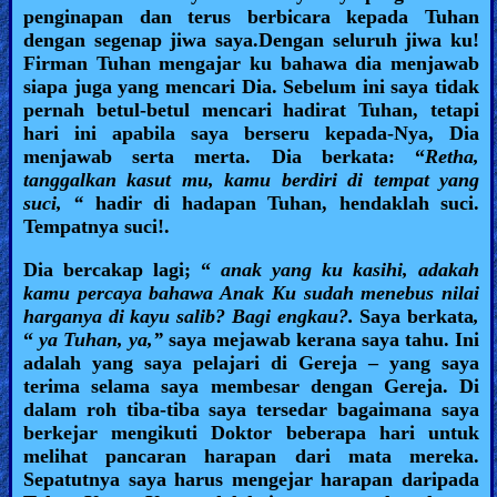
penginapan dan terus berbicara kepada Tuhan
dengan segenap jiwa saya.Dengan seluruh jiwa ku!
Firman Tuhan mengajar ku bahawa dia menjawab
siapa juga yang mencari Dia. Sebelum ini saya tidak
pernah betul-betul mencari hadirat Tuhan, tetapi
hari ini apabila saya berseru kepada-Nya, Dia
menjawab serta merta. Dia berkata: “
Retha,
tanggalkan kasut mu, kamu berdiri di tempat yang
suci, “
hadir di hadapan Tuhan, hendaklah suci.
Tempatnya suci!.
Dia bercakap lagi; “
anak yang ku kasihi, adakah
kamu percaya bahawa Anak Ku sudah menebus nilai
harganya di kayu salib? Bagi engkau?.
Saya berkata
,
“
ya Tuhan, ya,”
saya mejawab kerana saya tahu. Ini
adalah yang saya pelajari di Gereja – yang saya
terima selama saya membesar dengan Gereja. Di
dalam roh tiba-tiba saya tersedar bagaimana saya
berkejar mengikuti Doktor beberapa hari untuk
melihat pancaran harapan dari mata mereka.
Sepatutnya saya harus mengejar harapan daripada