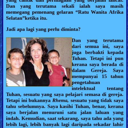
Dan yang terutama sekali ialah saya masih
memegang pemenang gelaran “Ratu Wanita Afrika
Selatan”ketika itu.
Jadi apa lagi yang perlu diminta?
Dan yang terutama
dari semua ini, saya
juga berbakti kepada
Tuhan. Tetapi ini pun
kerana saya berada di
dalam Gereja. Saya
mempunyai 15 tahun
pengetahuan
intelektual tentang
Tuhan, sesuatu yang saya pelajari semasa di gereja.
Tetapi ini bukannya
Rhema,
sesuatu yang tidak saya
tahu sebelumnya. Saya kasihi Tuhan, benar, kerana
saya berjalan menuruni satu jalan laluan yang
indah. Kemudian, saat sekarang, saya tahu ada yang
lebih lagi, lebih banyak lagi daripada sekadar lahir