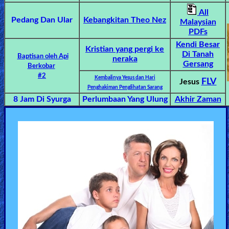
🎞
All
Bible
Pedang Dan Ular
Kebangkitan Theo Nez
Malaysian
PDFs
Movies
Kendi Besar
Kristian
yang
pergi
ke
Di Tanah
Baptisan oleh Api
neraka
🎞
Gersang
Berkobar
#2
Kembalinya Yesus dan Hari
Gospel
FLV
Jesus
Penghakiman Penglihatan Sarang
Videos
8 Jam Di Syurga
Perlumbaan Yang Ulung
Akhir Zaman
🎞
Godly
Movies
🎞
CBN
Videos