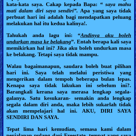
kata-kata saya. Cakap kepada Bapa: “
saya mahu
mati dalam diri saya sendiri”.
Apa yang saya tidak
perbuat hari ini adalah bagi mendapatkan peluang
melakukan hal itu kedua kalinya!.
Tahukah anda lagu ini: “
Andinya aku boleh
undurkan masa ke belakang
”. Entah berapa kali saya
memikirkan hal ini? Jika aku boleh undurkan masa
ke belakang. Tetapi saya tidak mampu.
Walau bagaimanapun, saudara boleh buat pilihan
hari ini. Saya telah melalui peristiwa yang
mengerikan dalam tempoh beberapa bulan lepas.
Kenapa saya tidak lakukan ini sebelum ini?.
Barangkali kerana saya merasa lengkap segala-
galanya. Satu kesukaran- semakin anda lengkap
segala dalam diri anda, maka lebih sukarlah tidak
akan mempelajari hal ini. AKU, DIRI SAYA
SENDIRI DAN SAYA.
Tepat lima hari kemudian, semasa kami dalam
perjalanan pulang dari Freestate, tempat yang saya