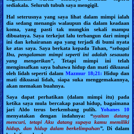
sediakala. Seluruh tubuh saya mengigil.
Hal seterusnya yang saya lihat dalam mimpi ialah
dia sedang menangis walaupun dia dalam keadaan
koma, yang pasti tak mungkin sekali mampu
dibuatnya. Saya terkejut lalu terbangun dari mimpi
ini dan kehairanan apa yang terjadi di bumi nyata
ke atas saya. Saya berkata kepada Tuhan, “
sebagai
Ibu, pengalaman mimpi seperti ini adalah sesauatu
yang mengerikan”
, Tetapi mimpi ini telah
menginsafkan saya bahawa hidup dan mati dikuasai
oleh lidah seperti dalam
Mazmur 18;21:
Hidup dan
mati dikuasai lidah, siapa suka menggemakannya,
akan memakan buahnya.
Saya dapat perhatikan (dalam mimpi itu) pada
ketika saya mula bercakap pasal hidup, bagaimana
jari Aldo terus berkembang pulih.
Yohanes 10
menyatakan dengan indahnya: “
syaitan datang
mencuri, tetapi Aku datang supaya kamu memiliki
hidup, dan hidup dalam berkelimpahan
”,
Di dalam