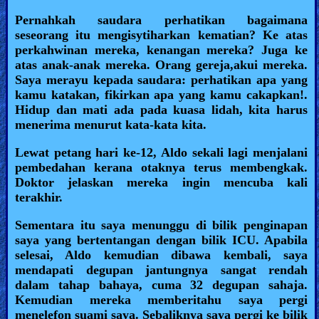
Pernahkah saudara perhatikan bagaimana
seseorang itu mengisytiharkan kematian? Ke atas
perkahwinan mereka, kenangan mereka? Juga ke
atas anak-anak mereka. Orang gereja,akui mereka.
Saya merayu kepada saudara: perhatikan apa yang
kamu katakan, fikirkan apa yang kamu cakapkan!.
Hidup dan mati ada pada kuasa lidah, kita harus
menerima menurut kata-kata kita.
Lewat petang hari ke-12, Aldo sekali lagi menjalani
pembedahan kerana otaknya terus membengkak.
Doktor jelaskan mereka ingin mencuba kali
terakhir.
Sementara itu saya menunggu di bilik penginapan
saya yang bertentangan dengan bilik ICU. Apabila
selesai, Aldo kemudian dibawa kembali, saya
mendapati degupan jantungnya sangat rendah
dalam tahap bahaya, cuma 32 degupan sahaja.
Kemudian mereka memberitahu saya pergi
menelefon suami saya. Sebaliknya saya pergi ke bilik