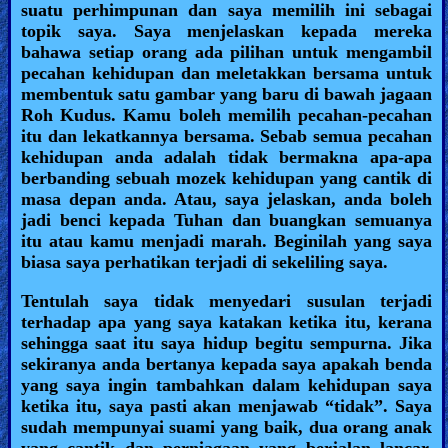
suatu perhimpunan dan saya memilih ini sebagai
topik saya. Saya menjelaskan kepada mereka
Ask
bahawa setiap orang ada pilihan untuk mengambil
pecahan kehidupan dan meletakkan bersama untuk
AI
membentuk satu gambar yang baru di bawah jagaan
Bible
Roh Kudus. Kamu boleh memilih pecahan-pecahan
Questions
itu dan lekatkannya bersama. Sebab semua pecahan
kehidupan anda adalah tidak bermakna apa-apa
berbanding sebuah mozek kehidupan yang cantik di
Something
masa depan anda. Atau, saya jelaskan, anda boleh
Funny...
jadi benci kepada Tuhan dan buangkan semuanya
itu atau kamu menjadi marah. Beginilah yang saya
2nd
biasa saya perhatikan terjadi di sekeliling saya.
Page,
Tentulah saya tidak menyedari susulan terjadi
Older
terhadap apa yang saya katakan ketika itu, kerana
sehingga saat itu saya hidup begitu sempurna. Jika
Material
sekiranya anda bertanya kepada saya apakah benda
yang saya ingin tambahkan dalam kehidupan saya
ketika itu, saya pasti akan menjawab “tidak”. Saya
×
sudah mempunyai suami yang baik, dua orang anak
yang cantik dan perniagaan yang berjalan lancar.