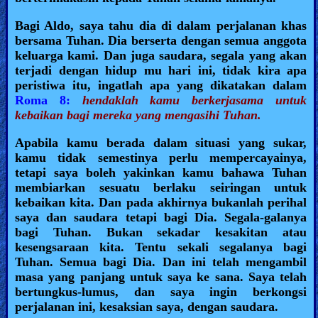
Revelations
Bagi Aldo, saya tahu dia di dalam perjalanan khas
bersama Tuhan. Dia berserta dengan semua anggota
keluarga kami. Dan juga saudara, segala yang akan
terjadi dengan hidup mu hari ini, tidak kira apa
Testimonies
peristiwa itu, ingatlah apa yang dikatakan dalam
Roma 8:
hendaklah kamu berkerjasama untuk
kebaikan bagi mereka yang mengasihi Tuhan.
Evangelism
Apabila kamu berada dalam situasi yang sukar,
kamu tidak semestinya perlu mempercayainya,
tetapi saya boleh yakinkan kamu bahawa Tuhan
Documentaries
membiarkan sesuatu berlaku seiringan untuk
kebaikan kita. Dan pada akhirnya bukanlah perihal
saya dan saudara tetapi bagi Dia. Segala-galanya
bagi Tuhan. Bukan sekadar kesakitan atau
Islam
kesengsaraan kita. Tentu sekali segalanya bagi
Tuhan. Semua bagi Dia. Dan ini telah mengambil
masa yang panjang untuk saya ke sana. Saya telah
Other
bertungkus-lumus, dan saya ingin berkongsi
perjalanan ini, kesaksian saya, dengan saudara.