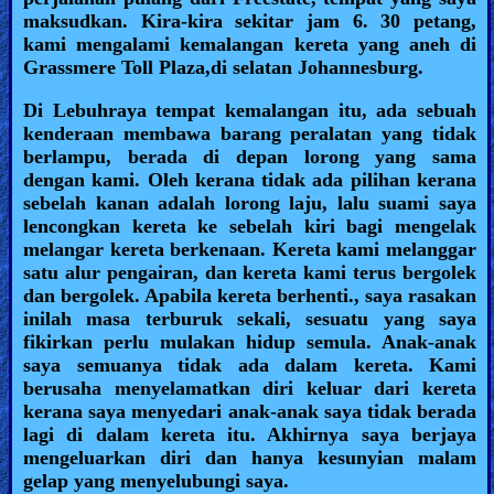
maksudkan. Kira-kira sekitar jam 6. 30 petang,
kami mengalami kemalangan kereta yang aneh di
Grassmere Toll Plaza,di selatan Johannesburg.
Di Lebuhraya tempat kemalangan itu, ada sebuah
kenderaan membawa barang peralatan yang tidak
berlampu, berada di depan lorong yang sama
dengan kami. Oleh kerana tidak ada pilihan kerana
sebelah kanan adalah lorong laju, lalu suami saya
lencongkan kereta ke sebelah kiri bagi mengelak
melangar kereta berkenaan. Kereta kami melanggar
satu alur pengairan, dan kereta kami terus bergolek
dan bergolek. Apabila kereta berhenti., saya rasakan
inilah masa terburuk sekali, sesuatu yang saya
fikirkan perlu mulakan hidup semula. Anak-anak
saya semuanya tidak ada dalam kereta. Kami
berusaha menyelamatkan diri keluar dari kereta
kerana saya menyedari anak-anak saya tidak berada
lagi di dalam kereta itu. Akhirnya saya berjaya
mengeluarkan diri dan hanya kesunyian malam
gelap yang menyelubungi saya.