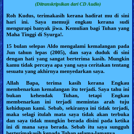
(Ditranskripsikan dari CD Audio)
Heaven
Roh Kudus, terimakasih kerana hadirat mu di sini
hari ini. Saya memuji engkau kerana sudi
mengurapi banyak jiwa. Kemulian bagi Tuhan yang
Hell
Maha Tinggi di Syurga!.
15 bulan selepas Aldo mengalami kemalangan pada
Jun tahun lepas (2005), dan saya duduk di sini
Prayer
dengan hati yang sangat berterima kasih. Mungkin
kamu tidak percaya apa yang saya ceritakan tentang
sesuatu yang akhirnya menyedarkan saya.
Bible/Study
Allah Bapa, terima kasih kerana Engkau
membenarkan kemalangan itu terjadi. Saya tahu ini
bukan kehendak Tuhan, tetapi Engkau
Jesus
membenarkan ini terjadi memintas arah tuju
kehidupan kami. Sebab, sekiranya ini tidak terjadi,
maka selagi itulah mata saya tidak akan terbuka
Warfare
dan saya tidak mungkin berada disini pada ketika
ini di mana saya berada. Sebab itu saya sungguh
berterimakasih kepada Tuhan selama-lamanya.