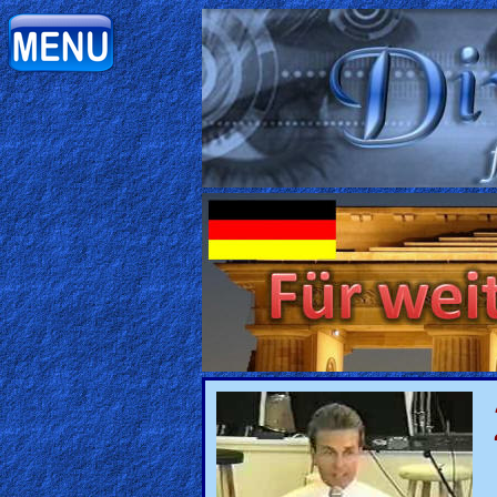
Home:
Mobile
Home: Original Style
ðŸ”
Search
Site
🎞
Christian
Netflix