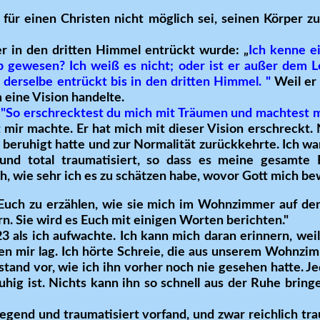
 für einen Christen nicht möglich sei, seinen Körper zu
 er in den dritten Himmel entrückt wurde: „
Ich kenne e
eib gewesen? Ich weiß es nicht; oder ist er außer dem 
 derselbe entrückt bis in den dritten Himmel. "
Weil er 
m eine Vision handelte.
n
"So erschrecktest du mich mit Träumen und machtest m
t mir machte. Er hat mich mit dieser Vision erschreckt.
er beruhigt hatte und zur Normalität zurückkehrte. Ich wa
 und total traumatisiert, so dass es meine gesamte E
ch, wie sehr ich es zu schätzen habe, wovor Gott mich be
Euch zu erzählen, wie sie mich im Wohnzimmer auf de
n. Sie wird es Euch mit einigen Worten berichten."
 als ich aufwachte. Ich kann mich daran erinnern, weil
ben mir lag. Ich hörte Schreie, die aus unserem Wohnzim
nd vor, wie ich ihn vorher noch nie gesehen hatte. Jed
uhig ist. Nichts kann ihn so schnell aus der Ruhe bring
liegend und traumatisiert vorfand, und zwar reichlich tr