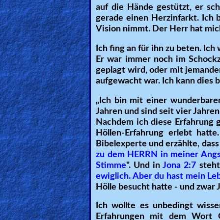
auf die Hände gestützt, er sch
Other
gerade einen Herzinfarkt. Ich 
Languages
Vision nimmt. Der Herr hat mich 
Ich fing an für ihn zu beten. Ic
Er war immer noch im Schockz
Contact/Feedback/Donate
geplagt wird, oder mit jemandem
aufgewacht war. Ich kann dies b
Follow
„Ich bin mit einer wunderbare
us
Jahren und sind seit vier Jahre
Nachdem ich diese Erfahrung ge
Social
Höllen-Erfahrung erlebt hatt
Media
Bibelexperte und erzählte, dass 
zu dem HERRN in meiner Angst,
Stimme
". Und in
Jona 2:7
steh
PDF
ewiglich. Aber du hast mein L
Books
Hölle besucht hatte - und zwar
Random
Ich wollte es unbedingt wisse
Erfahrungen mit dem Wort G
Video