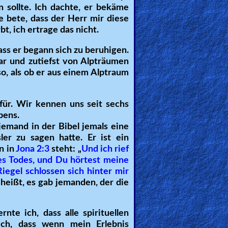
n sollte. Ich dachte, er bekäme
e bete, dass der Herr mir diese
t, ich ertrage das nicht.
dass er begann sich zu beruhigen.
r und zutiefst von Alpträumen
so, als ob er aus einem Alptraum
für. Wir kennen uns seit sechs
bens.
jemand in der Bibel jemals eine
er zu sagen hatte. Er ist ein
n in
Jona
2:3
steht: „
Und ich rief
es Todes, und Du hörtest meine
iegel schlossen sich hinter mir
 heißt, es gab jemanden, der die
te ich, dass alle spirituellen
ch, dass wenn mein Erlebnis