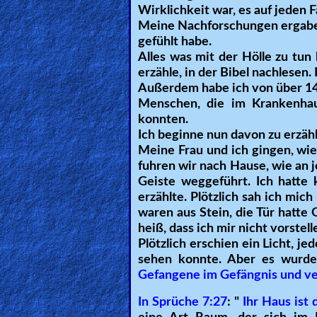
Wirklichkeit war, es auf jeden F
Meine Nachforschungen ergaben, 
Ask
gefühlt habe.
AI
Alles was mit der Hölle zu tun 
Bible
erzähle, in der Bibel nachlesen.
Außerdem habe ich von über 14 
Questions
Menschen, die im Krankenhaus
konnten.
Something
Ich beginne nun davon zu erzäh
Funny...
Meine Frau und ich gingen, wi
fuhren wir nach Hause, wie an 
2nd
Geiste weggeführt. Ich hatte
erzählte. Plötzlich sah ich mic
Page,
waren aus Stein, die Tür hatte G
Older
heiß, dass ich mir nicht vorstel
Material
Plötzlich erschien ein Licht, j
sehen konnte. Aber es wurde
Gefangene im Gefängnis und ve
×
In Sprüche 7:27
: "
Ihr Haus ist