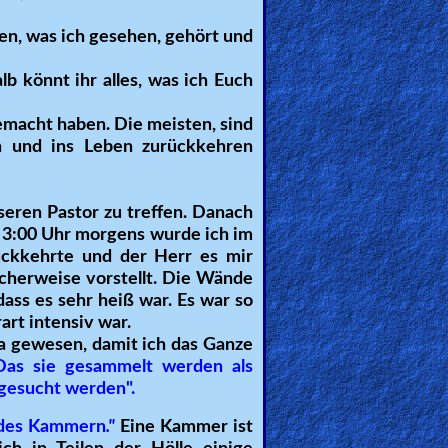
ben, was ich gesehen, gehört und
lb könnt ihr alles, was ich Euch
emacht haben. Die meisten, sind
en und ins Leben zurückkehren
eren Pastor zu treffen. Danach
. 3:00 Uhr morgens wurde ich im
ückkehrte und der Herr es mir
licherweise vorstellt. Die Wände
 dass es sehr heiß war. Es war so
art intensiv war.
 da gewesen, damit ich das Ganze
Das sie gesammelt werden als
gesucht werden".
Todes Kammern
."
Eine Kammer ist