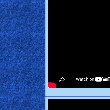
🎞
Bible
Movies
🎞
Gospel
Videos
🎞
Godly
Movies
🎞
CBN
Videos