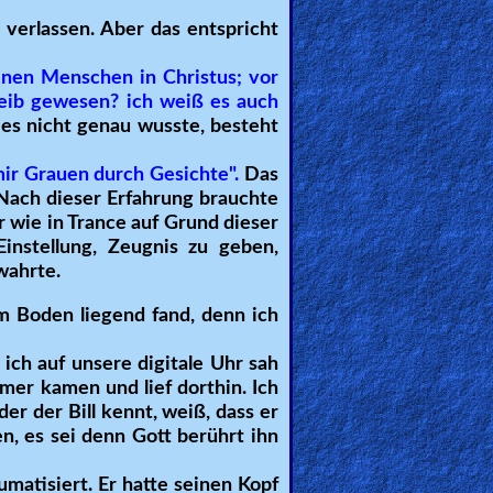
 verlassen. Aber das entspricht
inen Menschen in Christus; vor
Leib gewesen? ich weiß es auch
es nicht genau wusste, besteht
ir Grauen durch Gesichte"
.
Das
 Nach dieser Erfahrung brauchte
r wie in Trance auf Grund dieser
instellung, Zeugnis zu geben,
wahrte.
m Boden liegend fand, denn ich
 ich auf unsere digitale Uhr sah
mer kamen und lief dorthin. Ich
er der Bill kennt, weiß, dass er
en, es sei denn Gott berührt ihn
aumatisiert. Er hatte seinen Kopf