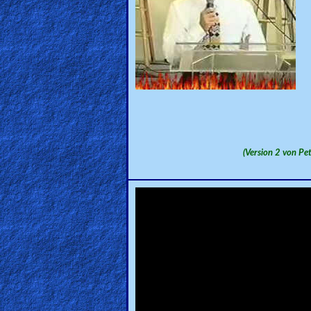
🎞
Jewish
Stories
🎞
X-
Witch
(Version 2 von 
🎞
X-
Muslim
MP3
Bible