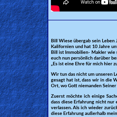
Heaven
Hell
Bill Wiese übergab sein Leben J
Prayer
Kalifornien und hat 10 Jahre u
Bill ist Immobilien- Makler wie
euch nun persönlich darüber be
„Es ist eine Ehre für mich hier 
Bible/Study
Wir tun das nicht um unseren Le
gesagt hat ist, dass wir in di
Jesus
Ort, wo Gott niemanden Seiner 
Zuerst möchte ich einige Sachen
dass diese Erfahrung nicht nur 
Warfare
verlassen. Als ich wieder zurü
diese Erfahrung außerhalb mein