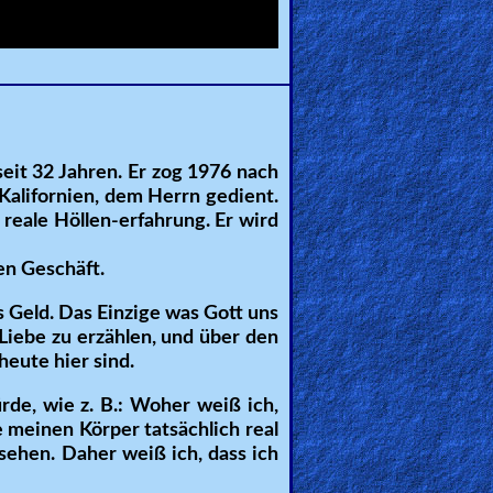
seit 32 Jahren. Er zog 1976 nach
Kalifornien, dem Herrn gedient.
 reale Höllen-erfahrung. Er wird
ien Geschäft.
s Geld. Das Einzige was Gott uns
Liebe zu erzählen, und über den
eute hier sind.
ürde, wie z. B.: Woher weiß ich,
e meinen Körper tatsächlich real
sehen. Daher weiß ich, dass ich