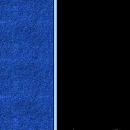
🎞
Kids
Videos
🎞
Worship
Music
🎞
Vids
for
New
Believers