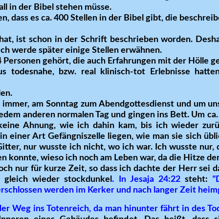
all in der Bibel stehen müsse.
dass es ca. 400 Stellen in der Bibel gibt, die beschrei
hat, ist schon in der Schrift beschrieben worden. Desha
 Ich werde später einige Stellen erwähnen.
Personen gehört, die auch Erfahrungen mit der Hölle g
 todesnahe, bzw. real klinisch-tot Erlebnisse hatt
len.
e immer, am Sonntag zum Abendgottesdienst und um uns
jedem anderen normalen Tag und gingen ins Bett. Um ca
 keine Ahnung, wie ich dahin kam, bis ich wieder zur
h in einer Art Gefängniszelle liegen, wie man sie sich üb
itter, nur wusste ich nicht, wo ich war. Ich wusste nur,
len konnte, wieso ich noch am Leben war, da die Hitze der
edoch nur für kurze Zeit, so dass ich dachte der Herr sei
 gleich wieder stockdunkel
. In Jesaja 24:22
steht:
"
rschlossen werden im Kerker und nach langer Zeit heim
 der Weg ins Totenreich, da man hinunter fährt in des 