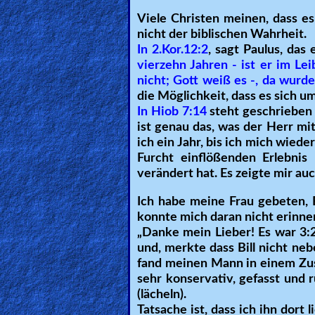
Revelations
Viele Christen meinen, dass es
nicht der biblischen Wahrheit.
In 2.Kor.12:2
, sagt Paulus, das
vierzehn Jahren - ist er im L
Testimonies
nicht; Gott weiß es -, da wurde
die Möglichkeit, dass es sich u
In Hiob 7:14
steht geschriebe
Evangelism
ist genau das, was der Herr mi
ich ein Jahr, bis ich mich wied
Furcht einflößenden Erlebnis
verändert hat. Es zeigte mir au
Documentaries
Ich habe meine Frau gebeten, 
konnte mich daran nicht erinner
Islam
„Danke mein Lieber! Es war 3:23
und, merkte dass Bill nicht ne
fand meinen Mann in einem Zusta
sehr konservativ, gefasst und r
Other
(lächeln).
Tatsache ist, dass ich ihn dort 