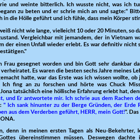
rie und weinte bitterlich. Ich wusste nicht, was ich tu
begann zu beten und er schrie mich an und sagte:" Bitt
in die Hölle geführt und ich fühle, dass mein Körper stirb
h weiß nicht wie lange, vielleicht 10 oder 20 Minuten, so 
ustand. Vergleichbar mit jemandem, der in Vietnam wa
 der einen Unfall wieder erlebt. Es war definitiv nicht 
estätigen."
n Frau gesegnet worden und bin Gott sehr dankbar da
n verheiratet. Es waren die besten sechs Jahre meines Le
macht hatte, war das Erste was ich wissen wollte, ob 
e. Ich fing an zu forschen und hörte was Chuck Missl
Jona tatsächlich eine höllische Erfahrung erlebt hat, den
 und Er antwortete mir. Ich schrie aus dem Rachen d
t:
" Ich sank hinunter zu der Berge Gründen, der Erde R
eben aus dem Verderben geführt, HERR, mein Gott!
". Das
 JONA.
n, denn in meinen ersten Tagen als Neu-Bekehrter, lern
ottes übereinstimmen müssen. Deswegen dachte i