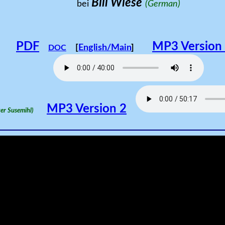
Bill Wiese
bei
(German)
PDF
MP3 Version
[
English/Main
]
DOC
MP3 Version 2
Peter Susemihl)