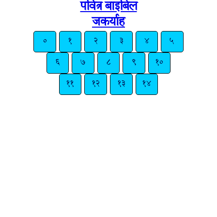
पवित्र बाइबिल
जकर्याह
०
१
२
३
४
५
६
७
८
९
१०
११
१२
१३
१४