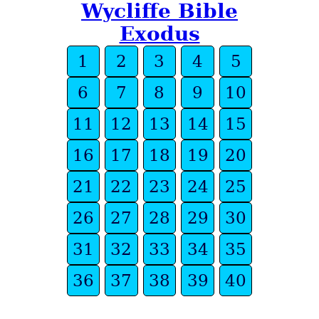
Wycliffe Bible
Exodus
1
2
3
4
5
6
7
8
9
10
11
12
13
14
15
16
17
18
19
20
21
22
23
24
25
26
27
28
29
30
31
32
33
34
35
36
37
38
39
40