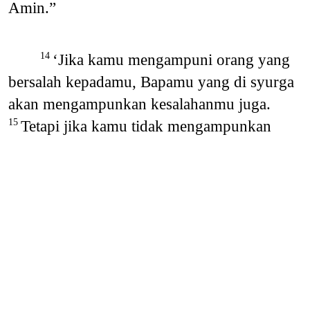
Amin.”
‘Jika kamu mengampuni orang yang
14
bersalah kepadamu, Bapamu yang di syurga
akan mengampunkan kesalahanmu juga.
Tetapi jika kamu tidak mengampunkan
15
kesalahan orang, Bapamu yang di syurga
juga tidak akan mengampunkan
kesalahanmu.
Berpuasa
‘Apabila kamu berpuasa, jangan
16
tunjukkan muka lesu seperti orang munafik.