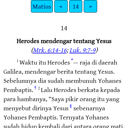
Matius
<
14
>
14
Herodes mendengar tentang Yesus
(
Mrk. 6:14-16
;
Luk. 9:7-9
)
*
Waktu itu Herodes
— raja di daerah
1
Galilea, mendengar berita tentang Yesus.
Sebelumnya dia sudah membunuh Yohanes
†
Pembaptis.
Lalu Herodes berkata kepada
2
para hambanya, “Saya pikir orang itu yang
‡
menyebut dirinya Yesus
sebenarnya
Yohanes Pembaptis. Ternyata Yohanes
sudah hidup kembali dari antara orang mati,