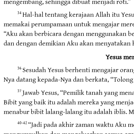
mengembang, sehingga dibuat menjadi roti.”
Hal-hal tentang kerajaan Allah itu Y
34
memakai perumpamaan untuk mengajar mer
“Aku akan berbicara dengan menggunakan b
dan dengan demikian Aku akan menyatakan hal
Yesus men
Sesudah Yesus berhenti mengajar oran
36
Nya datang kepada-Nya dan berkata, “Tolong 
Jawab Yesus, “Pemilik tanah yang mena
37
Bibit yang baik itu adalah mereka yang menjad
menabur bibit lalang-lalang itu adalah iblis
“Jadi pada akhir zaman waktu Aku m
40-42
mengumpulkan dan mengeluarkan semua orang