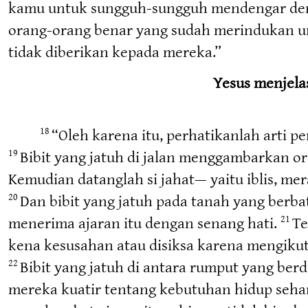
kamu untuk sungguh-sungguh mendengar den
orang-orang benar yang sudah merindukan un
tidak diberikan kepada mereka.”
Yesus menjela
“Oleh karena itu, perhatikanlah arti p
18
Bibit yang jatuh di jalan menggambarkan or
19
Kemudian datanglah si jahat— yaitu iblis, mer
Dan bibit yang jatuh pada tanah yang ber
20
menerima ajaran itu dengan senang hati.
Te
21
kena kesusahan atau disiksa karena mengikut
Bibit yang jatuh di antara rumput yang be
22
mereka kuatir tentang kebutuhan hidup sehari-