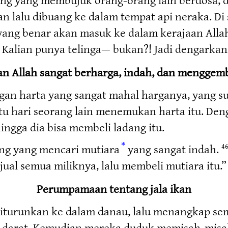
n lalu dibuang ke dalam tempat api neraka. Di
ang benar akan masuk ke dalam kerajaan Alla
 Kalian punya telinga— bukan?! Jadi dengarkan
an Allah sangat berharga, indah, dan menggem
ngan harta yang sangat mahal harganya, yang 
tu hari seorang lain menemukan harta itu. De
ingga dia bisa membeli ladang itu.
*
ang yang mencari mutiara
yang sangat indah.
4
jual semua miliknya, lalu membeli mutiara itu.”
Perumpamaan tentang jala ikan
 diturunkan ke dalam danau, lalu menangkap se
ke darat. Kemudian mereka duduk memisah-misah