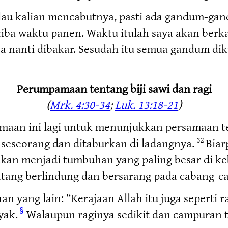
lau kalian mencabutnya, pasti ada gandum-gan
tiba waktu panen. Waktu itulah saya akan be
aya nanti dibakar. Sesudah itu semua gandum d
Perumpamaan tentang biji sawi dan ragi
(
Mrk. 4:30-34
;
Luk. 13:18-21
)
an ini lagi untuk menunjukkan persamaan ten
 seseorang dan ditaburkan di ladangnya.
Biar
32
tu akan menjadi tumbuhan yang paling besar di 
atang berlindung dan bersarang pada cabang-c
yang lain: “Kerajaan Allah itu juga seperti r
§
yak.
Walaupun raginya sedikit dan campuran 