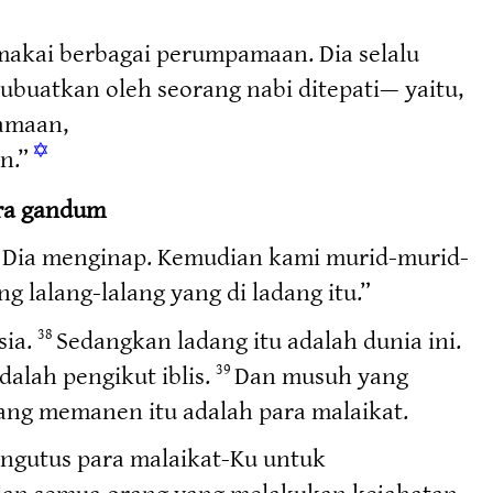
makai berbagai perumpamaan. Dia selalu
ubuatkan oleh seorang nabi ditepati— yaitu,
amaan,
✡
n.”
ara gandum
a Dia menginap. Kemudian kami murid-murid-
lalang-lalang yang di ladang itu.”
sia.
Sedangkan ladang itu adalah dunia ini.
38
dalah pengikut iblis.
Dan musuh yang
39
yang memanen itu adalah para malaikat.
ngutus para malaikat-Ku untuk
an semua orang yang melakukan kejahatan.