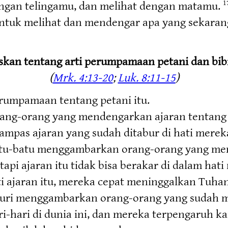
gan telingamu, dan melihat dengan matamu.
1
tuk melihat dan mendengar apa yang sekarang k
skan tentang arti perumpamaan petani dan bibi
(
Mrk. 4:13-20
;
Luk. 8:11-15
)
erumpamaan tentang petani itu.
ang-orang yang mendengarkan ajaran tentang ke
ampas ajaran yang sudah ditabur di hati mereka
batu-batu menggambarkan orang-orang yang me
tapi ajaran itu tidak bisa berakar di dalam ha
i ajaran itu, mereka cepat meninggalkan Tuhan
rduri menggambarkan orang-orang yang sudah me
hari di dunia ini, dan mereka terpengaruh kare