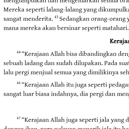
Mereka seperti lalang-lalang yang dikumpulka
sangat menderita.
Sedangkan orang-orang y
43
mana mereka akan bersinar seperti matahari.
Keraja
“Kerajaan Allah bisa dibandingkan de
44
sebuah ladang dan sudah dilupakan. Pada sua
lalu pergi menjual semua yang dimilikinya seh
“Kerajaan Allah itu juga seperti pedag
45
sangat luar biasa indahnya, dia pergi dan men
“Kerajaan Allah juga seperti jala yang
47
dengan ikan, para nelayan menarik jala itu 