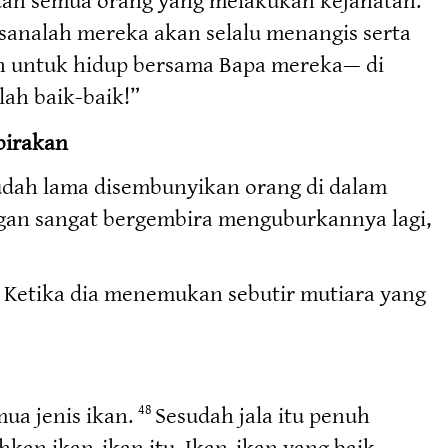
 sanalah mereka akan selalu menangis serta
h untuk hidup bersama Bapa mereka— di
lah baik-baik!”
birakan
sudah lama disembunyikan orang di dalam
ngan sangat bergembira menguburkannya lagi,
Ketika dia menemukan sebutir mutiara yang
6
mua jenis ikan.
Sesudah jala itu penuh
48
kan ikan-ikan itu. Ikan-ikan yang baik