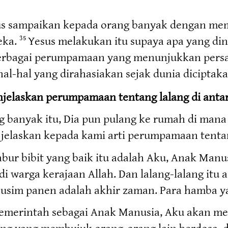
esus sampaikan kepada orang banyak dengan me
eka.
Yesus melakukan itu supaya apa yang din
35
erbagai perumpamaan yang menunjukkan pers
-hal yang dirahasiakan sejak dunia diciptaka
jelaskan perumpamaan tentang lalang di ant
g banyak itu, Dia pun pulang ke rumah di man
jelaskan kepada kami arti perumpamaan tentang 
bur bibit yang baik itu adalah Aku, Anak Manu
i warga kerajaan Allah. Dan lalang-lalang itu a
. Musim panen adalah akhir zaman. Para hamba 
emerintah sebagai Anak Manusia, Aku akan me
 yang membujuk orang-orang lain berdosa, d