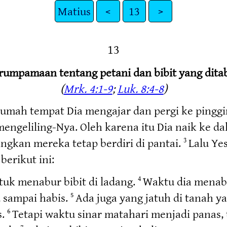
Matius
<
13
>
13
rumpamaan tentang petani dan bibit yang dita
(
Mrk. 4:1-9
;
Luk. 8:4-8
)
umah tempat Dia mengajar dan pergi ke pinggir 
ngeliling-Nya. Oleh karena itu Dia naik ke dal
ngkan mereka tetap berdiri di pantai.
Lalu Ye
3
erikut ini:
tuk menabur bibit di ladang.
Waktu dia menabur
4
 sampai habis.
Ada juga yang jatuh di tanah ya
5
s.
Tetapi waktu sinar matahari menjadi panas, t
6
7