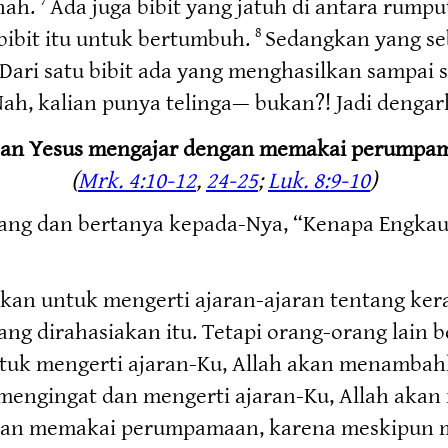
nah.
Ada juga bibit yang jatuh di antara rump
bibit itu untuk bertumbuh.
Sedangkan yang seb
8
 Dari satu bibit ada yang menghasilkan sampai se
ah, kalian punya telinga— bukan?! Jadi dengar
san Yesus mengajar dengan memakai perumpa
(
Mrk. 4:10-12
,
24-25
;
Luk. 8:9-10
)
ang dan bertanya kepada-Nya, “Kenapa Engka
nkan untuk mengerti ajaran-ajaran tentang kera
ang dirahasiakan itu. Tetapi orang-orang lain b
uk mengerti ajaran-Ku, Allah akan menambahk
 mengingat dan mengerti ajaran-Ku, Allah aka
an memakai perumpamaan, karena meskipun me