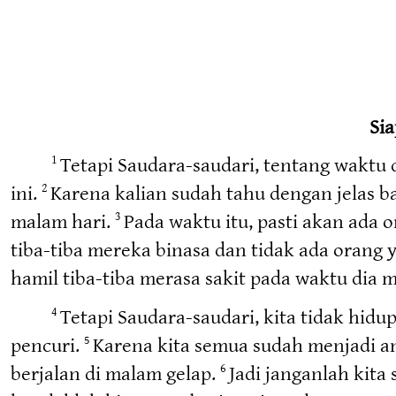
Si
Tetapi Saudara-saudari, tentang waktu d
1
ini.
Karena kalian sudah tahu dengan jelas b
2
malam hari.
Pada waktu itu, pasti akan ada 
3
tiba-tiba mereka binasa dan tidak ada orang 
hamil tiba-tiba merasa sakit pada waktu dia
Tetapi Saudara-saudari, kita tidak hidu
4
pencuri.
Karena kita semua sudah menjadi an
5
berjalan di malam gelap.
Jadi janganlah kita
6