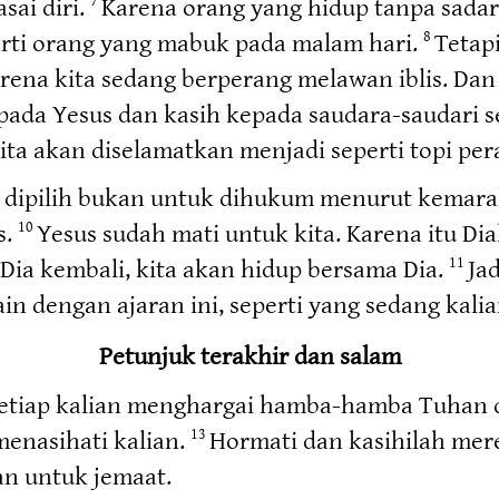
sai diri.
Karena orang yang hidup tanpa sadar
erti orang yang mabuk pada malam hari.
Tetapi
8
Karena kita sedang berperang melawan iblis. Da
epada Yesus dan kasih kepada saudara-saudari s
ita akan diselamatkan menjadi seperti topi per
ta dipilih bukan untuk dihukum menurut kemara
s.
Yesus sudah mati untuk kita. Karena itu Di
10
Dia kembali, kita akan hidup bersama Dia.
Ja
11
n dengan ajaran ini, seperti yang sedang kalia
Petunjuk terakhir dan salam
etiap kalian menghargai hamba-hamba Tuhan d
enasihati kalian.
Hormati dan kasihilah me
13
an untuk jemaat.