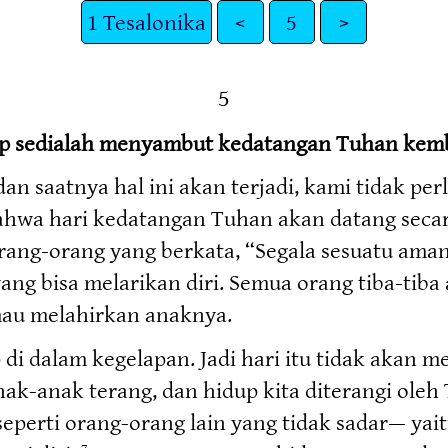
1 Tesalonika
<
5
>
5
ap sedialah menyambut kedatangan Tuhan kemb
an saatnya hal ini akan terjadi, kami tidak per
ahwa hari kedatangan Tuhan akan datang secara
orang-orang yang berkata, “Segala sesuatu aman
yang bisa melarikan diri. Semua orang tiba-ti
 mau melahirkan anaknya.
p di dalam kegelapan. Jadi hari itu tidak akan 
ak-anak terang, dan hidup kita diterangi oleh
 seperti orang-orang lain yang tidak sadar— yai
7