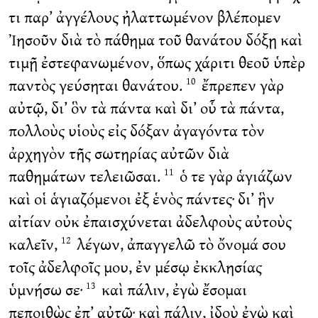
τι παρ’ ἀγγέλους ἠλαττωμένον βλέπομεν
Ἰησοῦν διὰ τὸ πάθημα τοῦ θανάτου δόξῃ καὶ
τιμῇ ἐστεφανωμένον, ὅπως χάριτι θεοῦ ὑπὲρ
παντὸς γεύσηται θανάτου.
ἔπρεπεν γὰρ
10
αὐτῷ, δι’ ὃν τὰ πάντα καὶ δι’ οὗ τὰ πάντα,
πολλοὺς υἱοὺς εἰς δόξαν ἀγαγόντα τὸν
ἀρχηγὸν τῆς σωτηρίας αὐτῶν διὰ
παθημάτων τελειῶσαι.
ὁ τε γὰρ ἁγιάζων
11
καὶ οἱ ἁγιαζόμενοι ἐξ ἑνὸς πάντες· δι’ ἣν
αἰτίαν οὐκ ἐπαισχύνεται ἀδελφοὺς αὐτοὺς
καλεῖν,
λέγων, ἀπαγγελῶ τὸ ὄνομά σου
12
τοῖς ἀδελφοῖς μου, ἐν μέσῳ ἐκκλησίας
ὑμνήσω σε·
καὶ πάλιν, ἐγὼ ἔσομαι
13
πεποιθὼς ἐπ’ αὐτῷ· καὶ πάλιν, ἰδοὺ ἐγὼ καὶ