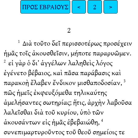
ΠΡΟΣ ΕΒΡΑΙΟΥΣ
<
2
>
2
Διὰ τοῦτο δεῖ περισσοτέρως προσέχειν
1
ἡμᾶς τοῖς ἀκουσθεῖσιν, μήποτε παραρυῶμεν.
εἰ γὰρ ὁ δι’ ἀγγέλων λαληθεὶς λόγος
2
ἐγένετο βέβαιος, καὶ πᾶσα παράβασις καὶ
παρακοὴ ἔλαβεν ἔνδικον μισθαποδοσίαν,
3
πῶς ἡμεῖς ἐκφευξόμεθα τηλικαύτης
ἀμελήσαντες σωτηρίας; ἥτις, ἀρχὴν λαβοῦσα
λαλεῖσθαι διὰ τοῦ κυρίου, ὑπὸ τῶν
ἀκουσάντων εἰς ἡμᾶς ἐβεβαιώθη,
4
συνεπιμαρτυροῦντος τοῦ θεοῦ σημείοις τε