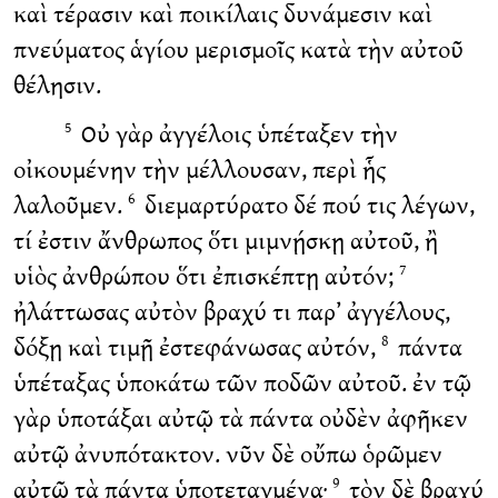
καὶ τέρασιν καὶ ποικίλαις δυνάμεσιν καὶ
πνεύματος ἁγίου μερισμοῖς κατὰ τὴν αὐτοῦ
θέλησιν.
Οὐ γὰρ ἀγγέλοις ὑπέταξεν τὴν
5
οἰκουμένην τὴν μέλλουσαν, περὶ ἧς
λαλοῦμεν.
διεμαρτύρατο δέ πού τις λέγων,
6
τί ἐστιν ἄνθρωπος ὅτι μιμνῄσκῃ αὐτοῦ, ἢ
υἱὸς ἀνθρώπου ὅτι ἐπισκέπτῃ αὐτόν;
7
ἠλάττωσας αὐτὸν βραχύ τι παρ’ ἀγγέλους,
δόξῃ καὶ τιμῇ ἐστεφάνωσας αὐτόν,
πάντα
8
ὑπέταξας ὑποκάτω τῶν ποδῶν αὐτοῦ. ἐν τῷ
γὰρ ὑποτάξαι αὐτῷ τὰ πάντα οὐδὲν ἀφῆκεν
αὐτῷ ἀνυπότακτον. νῦν δὲ οὔπω ὁρῶμεν
αὐτῷ τὰ πάντα ὑποτεταγμένα·
τὸν δὲ βραχύ
9