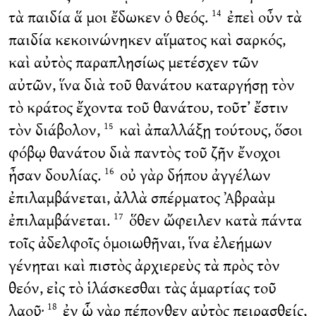
τὰ παιδία ἅ μοι ἔδωκεν ὁ θεός.
ἐπεὶ οὖν τὰ
14
παιδία κεκοινώνηκεν αἵματος καὶ σαρκός,
καὶ αὐτὸς παραπλησίως μετέσχεν τῶν
αὐτῶν, ἵνα διὰ τοῦ θανάτου καταργήσῃ τὸν
τὸ κράτος ἔχοντα τοῦ θανάτου, τοῦτ’ ἔστιν
τὸν διάβολον,
καὶ ἀπαλλάξῃ τούτους, ὅσοι
15
φόβῳ θανάτου διὰ παντὸς τοῦ ζῆν ἔνοχοι
ἦσαν δουλίας.
οὐ γὰρ δήπου ἀγγέλων
16
ἐπιλαμβάνεται, ἀλλὰ σπέρματος Ἀβραὰμ
ἐπιλαμβάνεται.
ὅθεν ὤφειλεν κατὰ πάντα
17
τοῖς ἀδελφοῖς ὁμοιωθῆναι, ἵνα ἐλεήμων
γένηται καὶ πιστὸς ἀρχιερεὺς τὰ πρὸς τὸν
θεόν, εἰς τὸ ἱλάσκεσθαι τὰς ἁμαρτίας τοῦ
λαοῦ·
ἐν ᾧ γὰρ πέπονθεν αὐτὸς πειρασθείς,
18