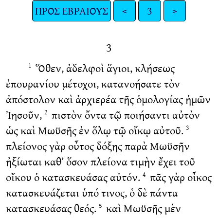
ΠΡΟΣ ΕΒΡΑΙΟΥΣ
<
3
>
3
Ὅθεν, ἀδελφοὶ ἅγιοι, κλήσεως
1
ἐπουρανίου μέτοχοι, κατανοήσατε τὸν
ἀπόστολον καὶ ἀρχιερέα τῆς ὁμολογίας ἡμῶν
Ἰησοῦν,
πιστὸν ὄντα τῷ ποιήσαντι αὐτὸν
2
ὡς καὶ Μωϋσῆς ἐν ὅλῳ τῷ οἴκῳ αὐτοῦ.
3
πλείονος γὰρ οὗτος δόξης παρὰ Μωϋσῆν
ἠξίωται καθ’ ὅσον πλείονα τιμὴν ἔχει τοῦ
οἴκου ὁ κατασκευάσας αὐτόν.
πᾶς γὰρ οἶκος
4
κατασκευάζεται ὑπό τινος, ὁ δὲ πάντα
κατασκευάσας θεός.
καὶ Μωϋσῆς μὲν
5