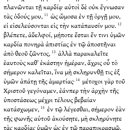
πλανῶνται τῇ καρδίᾳ· αὐτοὶ δὲ οὐκ ἔγνωσαν
τὰς ὁδούς μου,
ὡς ὤμοσα ἐν τῇ ὀργῇ μου,
11
εἰ εἰσελεύσονται εἰς τὴν κατάπαυσίν μου.
12
βλέπετε, ἀδελφοί, μήποτε ἔσται ἔν τινι ὑμῶν
καρδία πονηρὰ ἀπιστίας ἐν τῷ ἀποστῆναι
ἀπὸ θεοῦ ζῶντος,
ἀλλὰ παρακαλεῖτε
13
ἑαυτοὺς καθ’ ἑκάστην ἡμέραν, ἄχρις οὗ τὸ
σήμερον καλεῖται, ἵνα μὴ σκληρυνθῇ τις ἐξ
ὑμῶν ἀπάτῃ τῆς ἁμαρτίας·
μέτοχοι γὰρ τοῦ
14
Χριστοῦ γεγόναμεν, ἐάνπερ τὴν ἀρχὴν τῆς
ὑποστάσεως μέχρι τέλους βεβαίαν
κατάσχωμεν,
ἐν τῷ λέγεσθαι, σήμερον ἐὰν
15
τῆς φωνῆς αὐτοῦ ἀκούσητε, μὴ σκληρύνητε
τὰς καρδίας ὑμῶν ὡς ἐν τῷ παραπικρασμῷ.