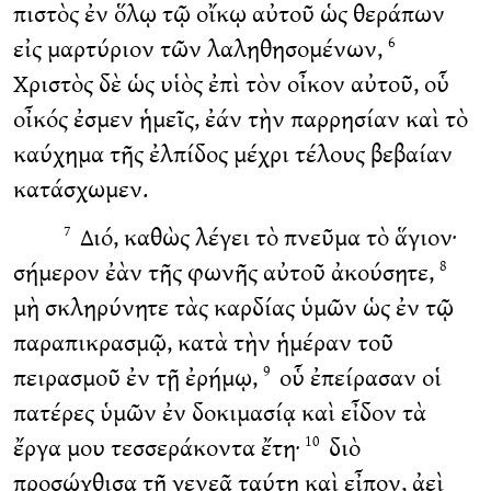
πιστὸς ἐν ὅλῳ τῷ οἴκῳ αὐτοῦ ὡς θεράπων
εἰς μαρτύριον τῶν λαληθησομένων,
6
Χριστὸς δὲ ὡς υἱὸς ἐπὶ τὸν οἶκον αὐτοῦ, οὗ
οἶκός ἐσμεν ἡμεῖς, ἐάν τὴν παρρησίαν καὶ τὸ
καύχημα τῆς ἐλπίδος μέχρι τέλους βεβαίαν
κατάσχωμεν.
Διό, καθὼς λέγει τὸ πνεῦμα τὸ ἅγιον·
7
σήμερον ἐὰν τῆς φωνῆς αὐτοῦ ἀκούσητε,
8
μὴ σκληρύνητε τὰς καρδίας ὑμῶν ὡς ἐν τῷ
παραπικρασμῷ, κατὰ τὴν ἡμέραν τοῦ
πειρασμοῦ ἐν τῇ ἐρήμῳ,
οὗ ἐπείρασαν οἱ
9
πατέρες ὑμῶν ἐν δοκιμασίᾳ καὶ εἶδον τὰ
ἔργα μου τεσσεράκοντα ἔτη·
διὸ
10
προσώχθισα τῇ γενεᾷ ταύτῃ καὶ εἶπον, ἀεὶ