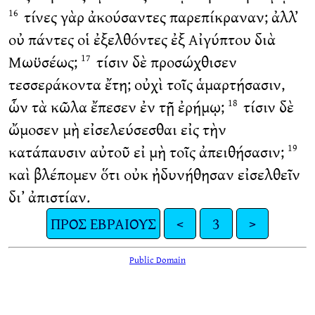
τίνες γὰρ ἀκούσαντες παρεπίκραναν; ἀλλ’
16
οὐ πάντες οἱ ἐξελθόντες ἐξ Αἰγύπτου διὰ
Μωϋσέως;
τίσιν δὲ προσώχθισεν
17
τεσσεράκοντα ἔτη; οὐχὶ τοῖς ἁμαρτήσασιν,
ὧν τὰ κῶλα ἔπεσεν ἐν τῇ ἐρήμῳ;
τίσιν δὲ
18
ὤμοσεν μὴ εἰσελεύσεσθαι εἰς τὴν
κατάπαυσιν αὐτοῦ εἰ μὴ τοῖς ἀπειθήσασιν;
19
καὶ βλέπομεν ὅτι οὐκ ἠδυνήθησαν εἰσελθεῖν
δι’ ἀπιστίαν.
ΠΡΟΣ ΕΒΡΑΙΟΥΣ
<
3
>
Public Domain