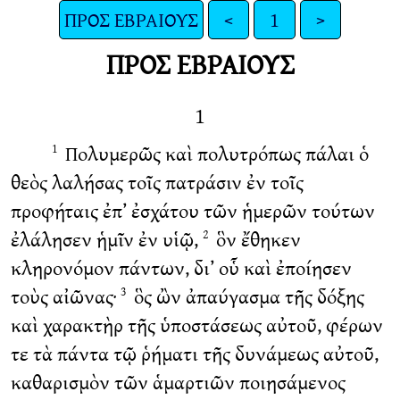
ΠΡΟΣ ΕΒΡΑΙΟΥΣ
<
1
>
ΠΡΟΣ ΕΒΡΑΙΟΥΣ
1
Πολυμερῶς καὶ πολυτρόπως πάλαι ὁ
1
θεὸς λαλήσας τοῖς πατράσιν ἐν τοῖς
προφήταις ἐπ’ ἐσχάτου τῶν ἡμερῶν τούτων
ἐλάλησεν ἡμῖν ἐν υἱῷ,
ὃν ἔθηκεν
2
κληρονόμον πάντων, δι’ οὗ καὶ ἐποίησεν
τοὺς αἰῶνας·
ὃς ὢν ἀπαύγασμα τῆς δόξης
3
καὶ χαρακτὴρ τῆς ὑποστάσεως αὐτοῦ, φέρων
τε τὰ πάντα τῷ ῥήματι τῆς δυνάμεως αὐτοῦ,
καθαρισμὸν τῶν ἁμαρτιῶν ποιησάμενος