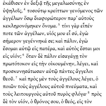
ἐκάθισεν ἐν δεξιᾷ τῆς μεγαλωσύνης ἐν
ὑψηλοῖς,
τοσούτῳ κρείττων γενόμενος τῶν
4
ἀγγέλων ὅσῳ διαφορώτερον παρ’ αὐτοὺς
κεκληρονόμηκεν ὄνομα.
τίνι γὰρ εἶπέν
5
ποτε τῶν ἀγγέλων, υἱός μου εἶ σύ, ἐγὼ
σήμερον γεγέννηκά σε; καὶ πάλιν, ἐγὼ
ἔσομαι αὐτῷ εἰς πατέρα, καὶ αὐτὸς ἔσται μοι
εἰς υἱόν;
ὅταν δὲ πάλιν εἰσαγάγῃ τὸν
6
πρωτότοκον εἰς τὴν οἰκουμένην, λέγει, καὶ
προσκυνησάτωσαν αὐτῷ πάντες ἄγγελοι
θεοῦ.
καὶ πρὸς μὲν τοὺς ἀγγέλους λέγει, ὁ
7
ποιῶν τοὺς ἀγγέλους αὐτοῦ πνεύματα, καὶ
τοὺς λειτουργοὺς αὐτοῦ πυρὸς φλόγα·
πρὸς
8
δὲ τὸν υἱόν, ὁ θρόνος σου, ὁ θεός, εἰς τὸν