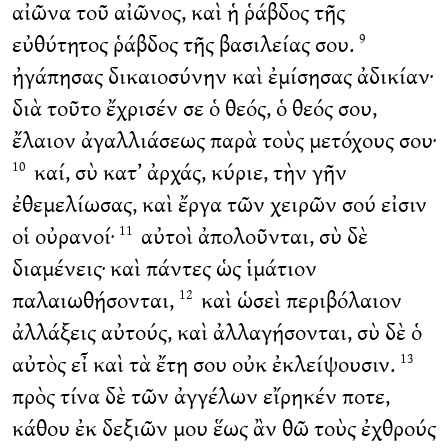
αἰῶνα τοῦ αἰῶνος, καὶ ἡ ῥάβδος τῆς
εὐθύτητος ῥάβδος τῆς βασιλείας σου.
9
ἠγάπησας δικαιοσύνην καὶ ἐμίσησας ἀδικίαν·
διὰ τοῦτο ἔχρισέν σε ὁ θεός, ὁ θεός σου,
ἔλαιον ἀγαλλιάσεως παρὰ τοὺς μετόχους σου·
καί, σὺ κατ’ ἀρχάς, κύριε, τὴν γῆν
10
ἐθεμελίωσας, καὶ ἔργα τῶν χειρῶν σού εἰσιν
οἱ οὐρανοί·
αὐτοὶ ἀπολοῦνται, σὺ δὲ
11
διαμένεις· καὶ πάντες ὡς ἱμάτιον
παλαιωθήσονται,
καὶ ὡσεὶ περιβόλαιον
12
ἀλλάξεις αὐτούς, καὶ ἀλλαγήσονται, σὺ δὲ ὁ
αὐτὸς εἶ καὶ τὰ ἔτη σου οὐκ ἐκλείψουσιν.
13
πρὸς τίνα δὲ τῶν ἀγγέλων εἴρηκέν ποτε,
κάθου ἐκ δεξιῶν μου ἕως ἂν θῶ τοὺς ἐχθρούς