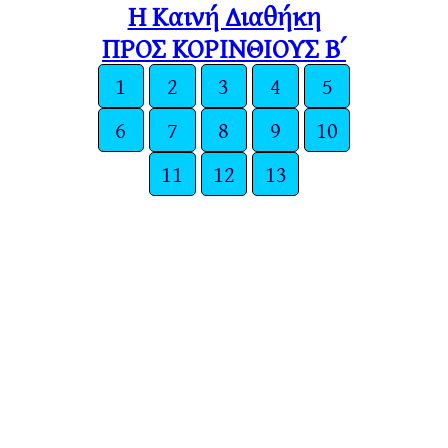
Η Καινή Διαθήκη
ΠΡΟΣ ΚΟΡΙΝΘΙΟΥΣ Β΄
1
2
3
4
5
6
7
8
9
10
11
12
13