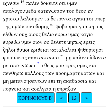
ιχνεσιν
παλιν δοκειτε οτι υμιν
19
απολογουμεθα κατενωπιον του θεου εν
χριστω λαλουμεν τα δε παντα αγαπητοι υπερ
της υμων οικοδομης
φοβουμαι γαρ μηπως
20
ελθων ουχ οιους θελω ευρω υμας καγω
ευρεθω υμιν οιον ου θελετε μηπως ερεις
ζηλοι θυμοι εριθειαι καταλαλιαι ψιθυρισμοι
φυσιωσεις ακαταστασιαι
μη παλιν ελθοντα
21
*
με ταπεινωσει
ο θεος μου προς υμας και
πενθησω πολλους των προημαρτηκοτων και
μη μετανοησαντων επι τη ακαθαρσια και
πορνεια και ασελγεια η επραξαν
ΚΟΡΙΝΘΙΟΥΣ Β΄
<
12
>