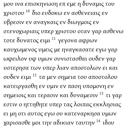
μου ινα επισκηνωση επ εμε η δυναμις του
χριστου
διο ευδοκω εν ασθενειαις εν
10
υβρεσιν εν αναγκαις εν διωγμοις εν
στενοχωριαις υπερ χριστου οταν γαρ ασθενω
τοτε δυνατος ειμι
γεγονα αφρων
11
καυχωμενος υμεις με ηναγκασατε εγω γαρ
ωφειλον υφ υμων συνιστασθαι ουδεν γαρ
υστερησα των υπερ λιαν αποστολων ει και
ουδεν ειμι
τα μεν σημεια του αποστολου
12
κατειργασθη εν υμιν εν παση υπομονη εν
σημειοις και τερασιν και δυναμεσιν
τι γαρ
13
εστιν ο ηττηθητε υπερ τας λοιπας εκκλησιας
ει μη οτι αυτος εγω ου κατεναρκησα υμων
χαρισασθε μοι την αδικιαν ταυτην
ιδου
14