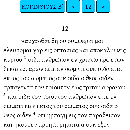
ΚΟΡΙΝΘΙΟΥΣ Β΄
<
12
>
12
καυχασθαι δη ου συμφερει μοι
1
ελευσομαι γαρ εις οπτασιας και αποκαλυψεις
κυριου
οιδα ανθρωπον εν χριστω προ ετων
2
δεκατεσσαρων ειτε εν σωματι ουκ οιδα ειτε
εκτος του σωματος ουκ οιδα ο θεος οιδεν
αρπαγεντα τον τοιουτον εως τριτου ουρανου
και οιδα τον τοιουτον ανθρωπον ειτε εν
3
σωματι ειτε εκτος του σωματος ουκ οιδα ο
θεος οιδεν
οτι ηρπαγη εις τον παραδεισον
4
και ηκουσεν αρρητα ρηματα α ουκ εξον