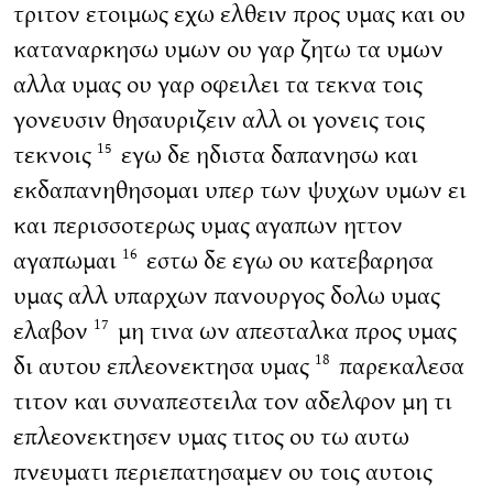
τριτον ετοιμως εχω ελθειν προς υμας και ου
καταναρκησω υμων ου γαρ ζητω τα υμων
αλλα υμας ου γαρ οφειλει τα τεκνα τοις
γονευσιν θησαυριζειν αλλ οι γονεις τοις
τεκνοις
εγω δε ηδιστα δαπανησω και
15
εκδαπανηθησομαι υπερ των ψυχων υμων ει
και περισσοτερως υμας αγαπων ηττον
αγαπωμαι
εστω δε εγω ου κατεβαρησα
16
υμας αλλ υπαρχων πανουργος δολω υμας
ελαβον
μη τινα ων απεσταλκα προς υμας
17
δι αυτου επλεονεκτησα υμας
παρεκαλεσα
18
τιτον και συναπεστειλα τον αδελφον μη τι
επλεονεκτησεν υμας τιτος ου τω αυτω
πνευματι περιεπατησαμεν ου τοις αυτοις