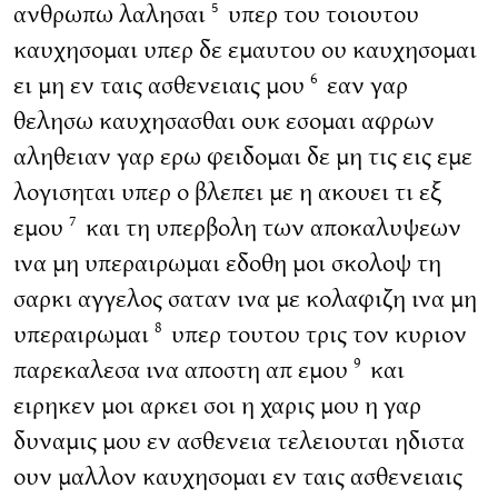
ανθρωπω λαλησαι
υπερ του τοιουτου
5
καυχησομαι υπερ δε εμαυτου ου καυχησομαι
ει μη εν ταις ασθενειαις μου
εαν γαρ
6
θελησω καυχησασθαι ουκ εσομαι αφρων
αληθειαν γαρ ερω φειδομαι δε μη τις εις εμε
λογισηται υπερ ο βλεπει με η ακουει τι εξ
εμου
και τη υπερβολη των αποκαλυψεων
7
ινα μη υπεραιρωμαι εδοθη μοι σκολοψ τη
σαρκι αγγελος σαταν ινα με κολαφιζη ινα μη
υπεραιρωμαι
υπερ τουτου τρις τον κυριον
8
παρεκαλεσα ινα αποστη απ εμου
και
9
ειρηκεν μοι αρκει σοι η χαρις μου η γαρ
δυναμις μου εν ασθενεια τελειουται ηδιστα
ουν μαλλον καυχησομαι εν ταις ασθενειαις