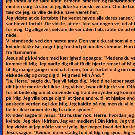
jeg forstå at de følte ilden, ormene, smerten og håbløsheden
med en sorg så stor, at jeg ikke kan beskrive den. Om de bare
tænkte jeg, så ville de ikke have været her.
Jeg vidste at de fortabte i helvedet havde alle deres sanser.
var blevet fortalt. De vidste, at der ikke var nogen vej ud af
for evig. Og alligevel, selvom de var uden håb, råbte de ud 
nåde.
Vi standsede ved den næste grav. Den var akkurat som alle d
kvindeskikkelse, noget jeg forstod på hendes stemme. Hun r
fra flammerne.
Jesus så på kvinden med kærlighed og sagde:
"Medens du var 
komme til Mig. Jeg nødte dig til at få dit hjerte renset af Mig
til dig mange gange i midnatstimen, for at fortælle dig om mi
elskede dig og drog dig til Mig med Min Ånd. ”
"Ja, Herre." sagde du, "jeg vil følge dig." Med dine læber sa
dit hjerte mente det ikke. Jeg vidste, hvor dit hjerte var. Of
for at bede dig om at omvende dig fra dine synder og komme 
på Mig. Jeg ville bruge dig til at tjene andre, til at hjælpe 
ønskede verden og ikke Mig. Jeg kaldte på dig, men du ville 
heller ikke omvende dig fra dine synder."
Kvinden sagde til Jesus: "Du husker nok, Herre, hvordan jeg 
kvinde. Jeg blev i kirken. Jeg var medlem i Din kirke. Jeg vids
Jeg vidste at jeg måtte være lydig, lige meget hvad det koste
Jesus sagde:
"Kvinde, du er stadig fuld af løgn og synd. Jeg k