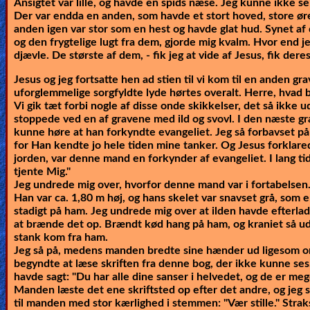
Ansigtet var lille, og havde en spids næse. Jeg kunne ikke 
Der var endda en anden, som havde et stort hoved, store ør
anden igen var stor som en hest og havde glat hud. Synet a
og den frygtelige lugt fra dem, gjorde mig kvalm. Hvor end 
djævle. De største af dem, - fik jeg at vide af Jesus, fik dere
Jesus og jeg fortsatte hen ad stien til vi kom til en anden gra
uforglemmelige sorgfyldte lyde hørtes overalt. Herre, hvad 
Vi gik tæt forbi nogle af disse onde skikkelser, det så ikke u
stoppede ved en af gravene med ild og svovl. I den næste g
kunne høre at han forkyndte evangeliet. Jeg så forbavset på J
for Han kendte jo hele tiden mine tanker. Og Jesus forklar
jorden, var denne mand en forkynder af evangeliet. I lang t
tjente Mig."
Jeg undrede mig over, hvorfor denne mand var i fortabelsen
Han var ca. 1,80 m høj, og hans skelet var snavset grå, som 
stadigt på ham. Jeg undrede mig over at ilden havde efterladt
at brænde det op. Brændt kød hang på ham, og kraniet så ud t
stank kom fra ham.
Jeg så på, medens manden bredte sine hænder ud ligesom o
begyndte at læse skriften fra denne bog, der ikke kunne ses
havde sagt
: "Du har alle dine sanser i helvedet, og de er me
Manden læste det ene skriftsted op efter det andre, og jeg s
til manden med stor kærlighed i stemmen:
"Vær stille."
Strak