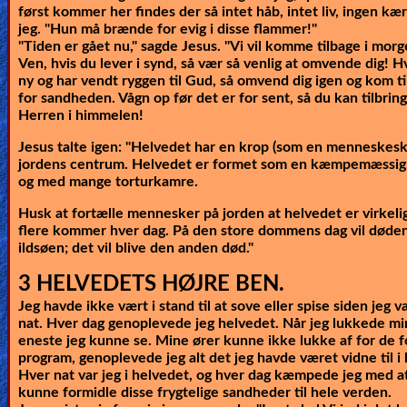
først kommer her findes der så intet håb, intet liv, ingen kæ
jeg. "Hun må brænde for evig i disse flammer!"
"Tiden er gået nu," sagde Jesus. "Vi vil komme tilbage i morg
Ven, hvis du lever i synd, så vær så venlig at omvende dig! 
ny og har vendt ryggen til Gud, så omvend dig igen og kom ti
for sandheden. Vågn op før det er for sent, så du kan tilbr
Herren i himmelen!
Jesus talte igen:
"Helvedet har en krop (som en menneskeskik
jordens centrum. Helvedet er formet som en kæmpemæssig
og med mange torturkamre.
Husk at fortælle mennesker på jorden at helvedet er virkeligt
flere kommer hver dag. På den store dommens dag vil døden 
ildsøen; det vil blive den anden død."
3 HELVEDETS HØJRE BEN.
Jeg havde ikke vært i stand til at sove eller spise siden jeg 
nat. Hver dag genoplevede jeg helvedet. Når jeg lukkede mi
eneste jeg kunne se. Mine ører kunne ikke lukke af for de
program, genoplevede jeg alt det jeg havde været vidne til i
Hver nat var jeg i helvedet, og hver dag kæmpede jeg med at 
kunne formidle disse frygtelige sandheder til hele verden.