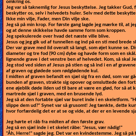
omkring os.
Jeg var så taknemlig for Jesus beskyttelse. Jeg takker Gud, 
beskytter os, selv i helvedets huler. Selv med dette beskytte
Ikke min vilje, Fader, men Din vilje ske.
Jeg så på min krop. For første gang lagde jeg mærke til, at j
og at denne skikkelse havde samme form som kroppen.
Jeg spekulerede over hvad det næste ville blive.
Jesus og jeg gik ud af tunnellen og ind på en sti med brede s
Der var grave med ild overalt så langt, som øjet kunne se. Dis
diameter og tre fod (90 cm) dybe og havde form som en skål
lignende grave i det venstre ben af helvedet. Kom, så skal Je
Jeg stod ved siden af Jesus på stien og så ind i en af gravene
af graven og glødede som rødglødende kul.
I midten af graven befandt en sjæl sig fra en død, som var gå
bunden af graven, strakte sig opover og omsluttede den for
ene øjeblik døde ilden ud til bare at være en glød, for så a
martrede sjæl i graven, med en brusende lyd.
Jeg så at den fortabte sjæl var buret inde i en skeletform. "
slippe dem ud?" Synet var så grusomt! Jeg tænkte, dette ku
hvor forfærdelig det er at se og vide, at der er en levende sj
Jeg hørte et råb fra midten af den første grav.
Jeg så en sjæl inde i et skelet råbe: "Jesus, vær nådig!"
"Åh, Herre!" sagde jeg. Det var en kvindestemme. Jeg så p