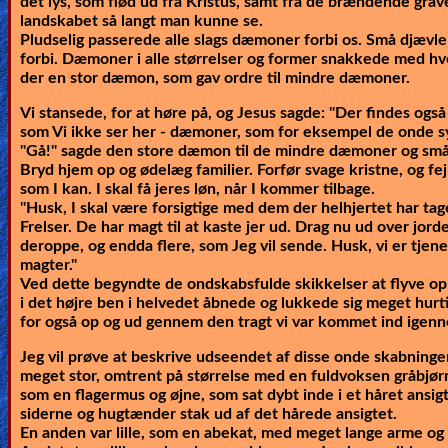
det lys, som flød ud fra Kristus, samt fra de brændende grave
landskabet så langt man kunne se.
Pludselig passerede alle slags dæmoner forbi os. Små djævle
forbi. Dæmoner i alle størrelser og former snakkede med hve
der en stor dæmon, som gav ordre til mindre dæmoner.
Vi stansede, for at høre på, og Jesus sagde:
"Der findes også
som Vi ikke ser her - dæmoner, som for eksempel de onde 
"Gå!" sagde den store dæmon til de mindre dæmoner og små
Bryd hjem op og ødelæg familier. Forfør svage kristne, og fe
som I kan. I skal få jeres løn, når I kommer tilbage.
"Husk, I skal være forsigtige med dem der helhjertet har ta
Frelser. De har magt til at kaste jer ud. Drag nu ud over jor
deroppe, og endda flere, som Jeg vil sende. Husk, vi er tjene
magter."
Ved dette begyndte de ondskabsfulde skikkelser at flyve op 
i det højre ben i helvedet åbnede og lukkede sig meget hurti
for også op og ud gennem den tragt vi var kommet ind igen
Jeg vil prøve at beskrive udseendet af disse onde skabning
meget stor, omtrent på størrelse med en fuldvoksen gråbjørn
som en flagermus og øjne, som sat dybt inde i et håret ansi
siderne og hugtænder stak ud af det hårede ansigtet.
En anden var lille, som en abekat, med meget lange arme og