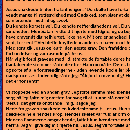
Jesus snakkede til den frafaldne igen:
"Du skulle have forta
vendt mange til retfærdighed med Guds ord, som siger at de 
som brænder med ild og svovl.
Du kendte korsets vej. Du kendte retfærdighedens vej. Du v
sandheden. Men Satan fyldte dit hjerte med løgne, og du be
have omvendt dig helhjertet, ikke halv. Mit ord er sandhed. 
sent, for sent!"
Ved dette knyttede manden sin næve mod Je
Med sorg gik Jesus og jeg til den næste grav. Den frafaldne
forbandelser og var rasende på Jesus.
Når vi gik forbi gravene med ild, strakte de fortabte deres
bønfaldende stemmer råbte de efter Ham om nåde. Deres b
og sorte af alle forbrændingerne - uden levende kød eller bl
dødsprocesser. Indvendig råbte jeg: "Åh jord, omvend dig! Hv
det er for sent!"
Vi stoppede ved en anden grav. Jeg følte samme medliden
sorg, så jeg følte mig næsten for svag til at kunne stå oprej
"Jesus, det gør så ondt inde i mig," sagde jeg.
Nede fra graven snakkede en kvindestemme til Jesus. Hun s
dækkede hele hendes krop. Hendes skelet var fuld af orm o
Medens flammerne omgav hende, løftet hun hænderne mod Je
herfra. Jeg vil give dig mit hjerte nu, Jesus. Jeg vil fortælle a