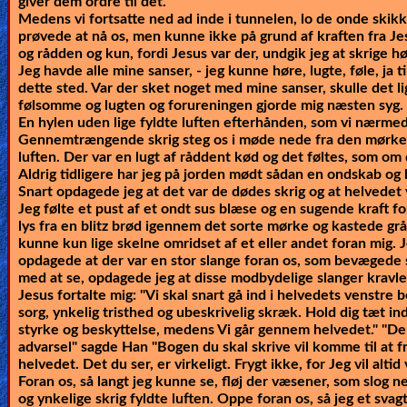
giver dem ordre til det."
Medens vi fortsatte ned ad inde i tunnelen, lo de onde skikk
prøvede at nå os, men kunne ikke på grund af kraften fra Jes
og rådden og kun, fordi Jesus var der, undgik jeg at skrige hø
Jeg havde alle mine sanser, - jeg kunne høre, lugte, føle, j
dette sted. Var der sket noget med mine sanser, skulle det 
følsomme og lugten og forureningen gjorde mig næsten syg.
En hylen uden lige fyldte luften efterhånden, som vi nærme
Gennemtrængende skrig steg os i møde nede fra den mørke tu
luften. Der var en lugt af råddent kød og det føltes, som om 
Aldrig tidligere har jeg på jorden mødt sådan en ondskab og h
Snart opdagede jeg at det var de dødes skrig og at helvedet
Jeg følte et pust af et ondt sus blæse og en sugende kraft fo
lys fra en blitz brød igennem det sorte mørke og kastede gr
kunne kun lige skelne omridset af et eller andet foran mig. J
opdagede at der var en stor slange foran os, som bevægede si
med at se, opdagede jeg at disse modbydelige slanger kravle
Jesus fortalte mig:
"Vi skal snart gå ind i helvedets venstre 
sorg, ynkelig tristhed og ubeskrivelig skræk. Hold dig tæt ind t
styrke og beskyttelse, medens Vi går gennem helvedet." "De t
advarsel" sagde Han "Bogen du skal skrive vil komme til at 
helvedet. Det du ser, er virkeligt. Frygt ikke, for Jeg vil alti
Foran os, så langt jeg kunne se, fløj der væsener, som slog 
og ynkelige skrig fyldte luften. Oppe foran os, så jeg et svagt 