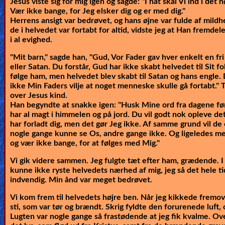
Jesus viste sig for mig igen og sagde:
"I nat skal Vi ind i det 
Vær ikke bange, for Jeg elsker dig og er med dig."
Herrens ansigt var bedrøvet, og hans øjne var fulde af mild
de i helvedet var fortabt for altid, vidste jeg at Han fremde
i al evighed.
"Mit barn," sagde han, "Gud, Vor Fader gav hver enkelt en fri 
eller Satan. Du forstår, Gud har ikke skabt helvedet til Sit fo
følge ham, men helvedet blev skabt til Satan og hans engle. D
ikke Min Faders vilje at noget menneske skulle gå fortabt."
T
over Jesus kind.
Han begyndte at snakke igen:
"Husk Mine ord fra dagene før,
har al magt i himmelen og på jord. Du vil godt nok opleve d
har forladt dig, men det gør Jeg ikke. Af samme grund vil de
nogle gange kunne se Os, andre gange ikke. Og ligeledes med
og vær ikke bange, for at følges med Mig."
Vi gik videre sammen. Jeg fulgte tæt efter ham, grædende. I
kunne ikke ryste helvedets nærhed af mig, jeg så det hele t
indvendig. Min ånd var meget bedrøvet.
Vi kom frem til helvedets højre ben. Når jeg kikkede fremove
sti, som var tør og brændt. Skrig fyldte den forurenede luft, 
Lugten var nogle gange så frastødende at jeg fik kvalme. Ove