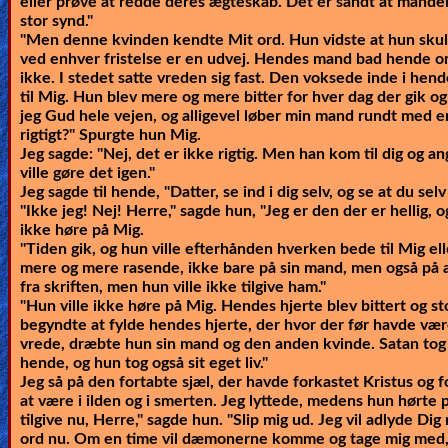
eller prøve at redde deres ægteskab. Det er sandt at manden
stor synd."
"Men denne kvinden kendte Mit ord. Hun vidste at hun skulle
ved enhver fristelse er en udvej. Hendes mand bad hende om 
ikke. I stedet satte vreden sig fast. Den voksede inde i hend
til Mig. Hun blev mere og mere bitter for hver dag der gik og 
jeg Gud hele vejen, og alligevel løber min mand rundt med 
rigtigt?" Spurgte hun Mig.
Jeg sagde: "Nej, det er ikke rigtig. Men han kom til dig og a
ville gøre det igen."
Jeg sagde til hende, "Datter, se ind i dig selv, og se at du selv
"Ikke jeg! Nej! Herre," sagde hun, "Jeg er den der er hellig, 
ikke høre på Mig.
"Tiden gik, og hun ville efterhånden hverken bede til Mig ell
mere og mere rasende, ikke bare på sin mand, men også på a
fra skriften, men hun ville ikke tilgive ham."
"Hun ville ikke høre på Mig. Hendes hjerte blev bittert og s
begyndte at fylde hendes hjerte, der hvor der før havde være
vrede, dræbte hun sin mand og den anden kvinde. Satan tog
hende, og hun tog også sit eget liv."
Jeg så på den fortabte sjæl, der havde forkastet Kristus og fo
at være i ilden og i smerten. Jeg lyttede, medens hun hørte p
tilgive nu, Herre," sagde hun. "Slip mig ud. Jeg vil adlyde Dig
ord nu. Om en time vil dæmonerne komme og tage mig med, 