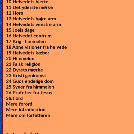
10 Helvedets hjerte
11 Det yderste mørke
🎞
12 Horn
13 Helvedets højre arm
Kids
14 Helvedets venstre arm
Videos
15 Joels dage
16 Helvedet centrum
17 Krig i himmelen
🎞
18 Åbne visioner fra helvede
19 Helvedets kæber
Worship
20 Himmelen
Music
21 Falsk religion
22 Dyrets mærke
23 Kristi genkomst
🎞
24 Guds endelige dom
25 Syner fra himmelen
Vids
26 Profetier fra Jesus
Slut ord
for
Mere forord
New
Mere introduktion
Mere om forfatteren
Believers