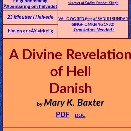
En guddommelig
skrevet af Sadhu Sundar Singh
🎞
Ã¥benbaring om helvedet
Jewish
23 Minutter I Helvede
VÃ…G OG BED (bog af SADHU SUNDAR
Stories
SINGH OMKRING 1932)
Translators Needed !
himlen er sÃ¥ virkelig
🎞
X-
A Divine Revelatio
Witch
of Hell
🎞
Danish
X-
Muslim
Mary K. Baxter
by
MP3
PDF
DOC
Bible