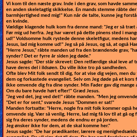
Vi kom til den næste grav. Inde i den grav, som havde samme
en anden skeletagtig skikkelse. En mands stemme råbte der 
barmhjertighed med mig!" Kun når de talte, kunne jeg forstå
en kvinde.
Vældige klagende hulk kom fra denne mand: "Jeg er så træt af
Før mig ud herfra. Jeg har været på dette pinens sted i mange
ud!" Voldsomme hulk rystede denne skeletfigur, medens han 
Jesus, lad mig komme ud!" Jeg så på Jesus, og så, at også Ha
"Herre Jesus," råbte manden ud fra den brændende grav, "har
synder? Det er fyrre år siden jeg døde."
Jesus sagde:
"Der står skrevet: Den retfærdige skal leve af t
have deres del i ildsøen. Du ville ikke tro på sandheden.
Ofte blev Mit folk sendt til dig, for at vise dig vejen, men du v
dem og forkastede evangeliet. Selv om Jeg døde på et kors fo
ikke omvende dig fra dine synder. Min Fader gav dig mange anl
Om du bare havde hørt efter!"
Græd Jesus.
"Jeg ved det, jeg ved det!" råbte manden. "Men jeg omvende
"Det er for sent,"
svarede Jesus
"Dommen er sat!"
Manden fortsatte: "Herre, nogle fra mit folk kommer også her,
omvende sig. Vær så venlig, Herre, lad mig få lov til at gå 
sig fra deres synder, medens de endnu er på jorden.
Jeg ønsker ikke for dem, at de skal komme her."
Jesus sagde:
"De har prædikanter, lærere og menighedsældst