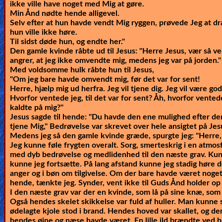
ikke ville have noget med Mig at gøre.
Min Ånd nødte hende alligevel.
Selv efter at hun havde vendt Mig ryggen, prøvede Jeg at 
hun ville ikke høre.
Til sidst døde hun, og endte her."
Den gamle kvinde råbte ud til Jesus: "Herre Jesus, vær så ven
angrer, at jeg ikke omvendte mig, medens jeg var på jorden."
Med voldsomme hulk råbte hun til Jesus,
"Om jeg bare havde omvendt mig, før det var for sent!
Herre, hjælp mig ud herfra. Jeg vil tjene dig. Jeg vil være god
Hvorfor ventede jeg, til det var for sent? Åh, hvorfor vented
kaldte på mig?"
Jesus sagde til hende:
"Du havde den ene mulighed efter den
tjene Mig,"
Bedrøvelse var skrevet over hele ansigtet på Jesus
Medens jeg så den gamle kvinde græde, spurgte jeg: "Herre,
Jeg kunne føle frygten overalt. Sorg, smerteskrig i en atmos
med dyb bedrøvelse og medlidenhed til den næste grav. Kun
kunne jeg fortsætte. På lang afstand kunne jeg stadig høre
anger og i bøn om tilgivelse. Om der bare havde været noget
hende, tænkte jeg. Synder, vent ikke til Guds Ånd holder op 
I den næste grav var der en kvinde, som lå på sine knæ, som
Også hendes skelet skikkelse var fuld af huller. Man kunne s
ødelagte kjole stod i brand. Hendes hoved var skallet, og der
hendes øjne og næse havde været. En lille ild brændte ved 