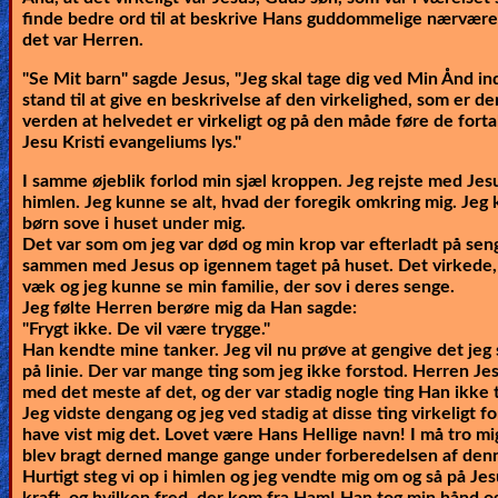
finde bedre ord til at beskrive Hans guddommelige nærværels
Other
det var Herren.
Languages
"Se Mit barn" sagde Jesus, "Jeg skal tage dig ved Min Ånd ind 
stand til at give en beskrivelse af den virkelighed, som er de
verden at helvedet er virkeligt og på den måde føre de forta
Jesu Kristi evangeliums lys."
Contact/Feedback/Donate
I samme øjeblik forlod min sjæl kroppen. Jeg rejste med Jes
himlen. Jeg kunne se alt, hvad der foregik omkring mig. Je
børn sove i huset under mig.
Follow
Det var som om jeg var død og min krop var efterladt på sen
us
sammen med Jesus op igennem taget på huset. Det virkede,
Social
væk og jeg kunne se min familie, der sov i deres senge.
Media
Jeg følte Herren berøre mig da Han sagde:
"Frygt ikke. De vil være trygge."
Han kendte mine tanker. Jeg vil nu prøve at gengive det jeg så
på linie. Der var mange ting som jeg ikke forstod. Herren Je
PDF
med det meste af det, og der var stadig nogle ting Han ikke 
Books
Jeg vidste dengang og jeg ved stadig at disse ting virkeligt 
have vist mig det. Lovet være Hans Hellige navn! I må tro mig
blev bragt derned mange gange under forberedelsen af denn
Random
Hurtigt steg vi op i himlen og jeg vendte mig om og så på Jes
Video
kraft, og hvilken fred, der kom fra Ham! Han tog min hånd o