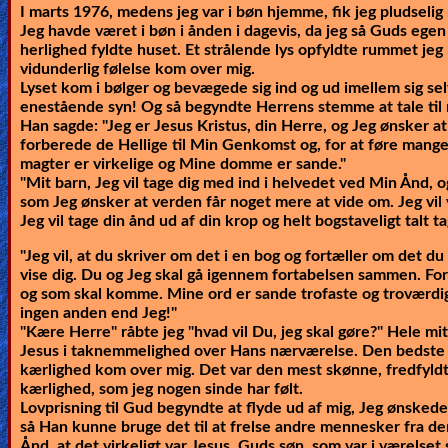
I marts 1976, medens jeg var i bøn hjemme, fik jeg pludselig
Revelations
Jeg havde været i bøn i ånden i dagevis, da jeg så Guds egen
herlighed fyldte huset. Et strålende lys opfyldte rummet jeg b
vidunderlig følelse kom over mig.
Lyset kom i bølger og bevægede sig ind og ud imellem sig selv
Testimonies
enestående syn! Og så begyndte Herrens stemme at tale til 
Han sagde:
"Jeg er Jesus Kristus, din Herre, og Jeg ønsker at
forberede de Hellige til Min Genkomst og, for at føre mange
magter er virkelige og Mine domme er sande."
Evangelism
"Mit barn, Jeg vil tage dig med ind i helvedet ved Min Ånd, og
som Jeg ønsker at verden får noget mere at vide om. Jeg vil
Jeg vil tage din ånd ud af din krop og helt bogstaveligt talt t
Documentaries
"Jeg vil, at du skriver om det i en bog og fortæller om det du
vise dig. Du og Jeg skal gå igennem fortabelsen sammen. Fo
og som skal komme. Mine ord er sande trofaste og troværdige
ingen anden end Jeg!"
Islam
"Kære Herre" råbte jeg "hvad vil Du, jeg skal gøre?" Hele mi
Jesus i taknemmelighed over Hans nærværelse. Den bedste m
kærlighed kom over mig. Det var den mest skønne, fredfyldte
kærlighed, som jeg nogen sinde har følt.
Other
Lovprisning til Gud begyndte at flyde ud af mig, Jeg ønskede 
så Han kunne bruge det til at frelse andre mennesker fra de
Ånd, at det virkeligt var Jesus, Guds søn, som var i værels