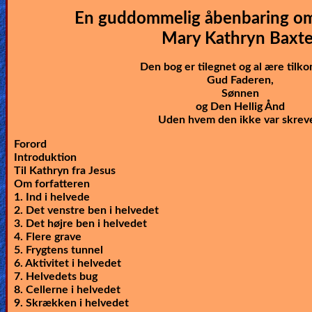
🎞
En guddommelig åbenbaring om
Bible
Mary Kathryn Baxte
Movies
Den bog er tilegnet og al ære tilk
Gud Faderen,
🎞
Sønnen
og Den Hellig Ånd
Gospel
Uden hvem den ikke var skreve
Videos
Forord
Introduktion
🎞
Til Kathryn fra Jesus
Om forfatteren
Godly
1. Ind i helvede
2. Det venstre ben i helvedet
Movies
3. Det højre ben i helvedet
4. Flere grave
🎞
5. Frygtens tunnel
6. Aktivitet i helvedet
CBN
7. Helvedets bug
8. Cellerne i helvedet
Videos
9. Skrækken i helvedet