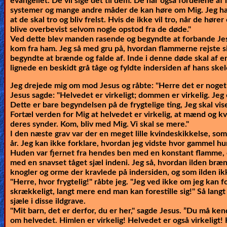
evangeliet. De vil sige det til dem. De har også fordelene 
systemer og mange andre måder de kan høre om Mig. Jeg har
at de skal tro og bliv frelst. Hvis de ikke vil tro, når de hører
blive overbevist selvom nogle opstod fra de døde."
Ved dette blev manden rasende og begyndte at forbande Je
kom fra ham. Jeg så med gru på, hvordan flammerne rejste s
begyndte at brænde og falde af. Inde i denne døde skal af e
lignede en beskidt grå tåge og fyldte indersiden af hans skel
Jeg drejede mig om mod Jesus og råbte: "Herre det er noget
Jesus sagde:
"Helvedet er virkeligt; dommen er virkelig. Jeg 
Dette er bare begyndelsen på de frygtelige ting, Jeg skal v
Fortæl verden for Mig at helvedet er virkelig, at mænd og k
deres synder. Kom, bliv med Mig. Vi skal se mere."
I den næste grav var der en meget lille kvindeskikkelse, som 
år. Jeg kan ikke forklare, hvordan jeg vidste hvor gammel hu
Huden var fjernet fra hendes ben med en konstant flamme, 
med en snavset tåget sjæl indeni. Jeg så, hvordan ilden bræ
knogler og orme der kravlede på indersiden, og som ilden i
"Herre, hvor frygtelig!" råbte jeg. "Jeg ved ikke om jeg kan f
skrækkeligt, langt mere end man kan forestille sig!" Så lang
sjæle i disse ildgrave.
"Mit barn, det er derfor, du er her,"
sagde Jesus.
”Du må kend
om helvedet. Himlen er virkelig! Helvedet er også virkeligt! 