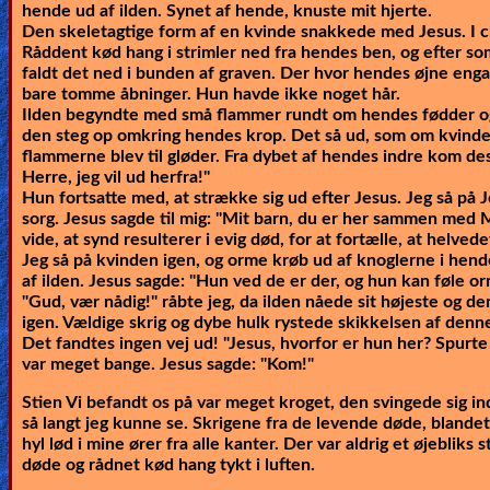
hende ud af ilden. Synet af hende, knuste mit hjerte.
Den skeletagtige form af en kvinde snakkede med Jesus. I ch
Råddent kød hang i strimler ned fra hendes ben, og efter s
faldt det ned i bunden af graven. Der hvor hendes øjne eng
bare tomme åbninger. Hun havde ikke noget hår.
Ilden begyndte med små flammer rundt om hendes fødder og 
den steg op omkring hendes krop. Det så ud, som om kvinde
flammerne blev til gløder. Fra dybet af hendes indre kom de
Herre, jeg vil ud herfra!"
Hun fortsatte med, at strække sig ud efter Jesus. Jeg så på J
sorg. Jesus sagde til mig:
"Mit barn, du er her sammen med Mi
vide, at synd resulterer i evig død, for at fortælle, at helvedet
Jeg så på kvinden igen, og orme krøb ud af knoglerne i hend
af ilden. Jesus sagde
: "Hun ved de er der, og hun kan føle or
"Gud, vær nådig!" råbte jeg, da ilden nåede sit højeste og d
igen. Vældige skrig og dybe hulk rystede skikkelsen af denn
Det fandtes ingen vej ud! "Jesus, hvorfor er hun her? Spurt
var meget bange. Jesus sagde:
"Kom!"
Stien Vi befandt os på var meget kroget, den svingede sig ind
så langt jeg kunne se. Skrigene fra de levende døde, bland
hyl lød i mine ører fra alle kanter. Der var aldrig et øjebliks 
døde og rådnet kød hang tykt i luften.