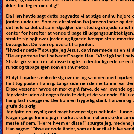
ikke, for Jeg er med dig!"
Ask
Da Han havde sagt dette begyndte vi at stige endnu højere o
AI
jorden under os. Som en eksplosion fra jordens indre og det
det hele så det ud som røgsøjler, der stod og drejede rundt 
Bible
center for herefter at vende tilbage til udgangspunktet igen
strakte sig højt over jorden og lignede kæmpe store monstre
Questions
bevægelse. De kom op overalt fra jorden.
"Hvad er dette?" spurgte jeg Jesus, da vi nærmede os en af 
Something
"De er portene ind i helvedet"
sagde Han.
"Vi vil gå ind i h
Straks gik vi ind i en af disse tragte. Indenfor lignede de en
Funny...
rundt og tilbage igen som en snurretop.
2nd
Et dybt mørke sænkede sig over os og sammen med mørket k
helt tog pusten fra mig. Langs siderne i denne tunnel var de
Page,
Disse væsener havde en mørkt grå farve, de var levende og s
Older
Jeg vidste uden at nogen fortalte det, at de var onde. Skik
hang fast i væggene. Der kom en frygtelig stank fra dem og
Material
grufulde skrig.
Jeg følte en usynlig ond magt bevæge sig rundt inde i tunnel
Nogen gange kunne jeg i mørket skelne mellem skikkelsern
meste af dem. "Herre hvem er disse?" spurgte jeg, medens je
×
Han sagde:
"Disse er onde ånder, som er klar til at blive sen