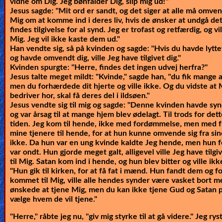
vidne om Dig. Jeg bønfalder Dig, slip mig ud!"
Jesus sagde:
"Mit ord er sandt, og det siger at alle må omve
Mig om at komme ind i deres liv, hvis de ønsker at undgå d
findes tilgivelse for al synd. Jeg er trofast og retfærdig, og vi
Mig. Jeg vil ikke kaste dem ud."
Han vendte sig, så på kvinden og sagde:
"Hvis du havde lytte
og havde omvendt dig, ville Jeg have tilgivet dig."
Kvinden spurgte: "Herre, findes det ingen udvej herfra?"
Jesus talte meget mildt:
"Kvinde," sagde han, "du fik mange 
men du forhærdede dit hjerte og ville ikke. Og du vidste at M
bedriver hor, skal få deres del i ildsøen."
Jesus vendte sig til mig og sagde: "Denne kvinden havde sy
og var årsag til at mange hjem blev ødelagt. Til trods for de
tiden. Jeg kom til hende, ikke med fordømmelse, men med f
mine tjenere til hende, for at hun kunne omvende sig fra sin
ikke. Da hun var en ung kvinde kaldte Jeg hende, men hun f
var ondt. Hun gjorde meget galt, alligevel ville Jeg have ti
til Mig. Satan kom ind i hende, og hun blev bitter og ville ikke
"Hun gik til kirken, for at få fat i mænd. Hun fandt dem og 
kommet til Mig, ville alle hendes synder være vasket bort m
ønskede at tjene Mig, men du kan ikke tjene Gud og Satan 
vælge hvem de vil tjene."
"Herre," råbte jeg nu, "giv mig styrke til at gå videre." Jeg ry