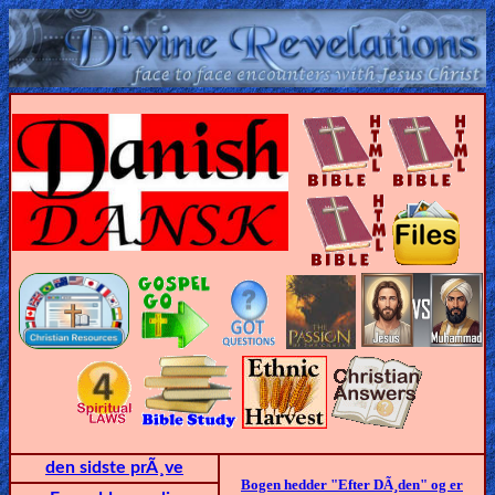
Home:
Mobile
Home: Original Style
ðŸ”
Search
Site
🎞
Christian
Netflix
den sidste prÃ¸ve
Bogen hedder "Efter DÃ¸den" og er