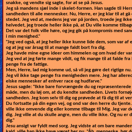
snakke, og vendte sig sagte, for at se på Jesus.
Jeg så mandens sjæl inde i skelet-formen. Han sagde til Herr
sandheden til alle mennesker. Nu, Herre, er jeg klar til at g
stedet. Jeg ved at, medens jeg var på jorden, troede jeg ikke
helvedet, jeg troede heller ikke på, at Du ville komme tilbag
Det var det folk ville høre, og jeg gik på kompromis med 
i min menighed."
"Jeg ved også, at jeg heller ikke kunne lide dem, som var af 
og at jeg var årsag til at mange faldt bort fra dig.
Jeg havde mine egne ideer om himmelen og om hvad der var r
Jeg ved at jeg førte mange vildt, og fik mange til at falde fra 
penge fra de fattige.
Men, Herre, lad mig komme ud, så vil jeg gøre det rigtige nu.
Jeg vil ikke tage penge fra menigheden mere. Jeg har allere
elske mennesker af enhver race og hudfarve."
Jesus sagde:
"Ikke bare forvrængede du og repræsenterede 
måde, men du løj om, at du kendte sandheden. Livets fornøjel
sandheden. Jeg kom selv til dig og prøvede at få dig til at v
Du fortsatte på din egen vej, og ond var den herre du tjen
ville ikke omvende dig eller komme tilbage til Mig. Jeg var d
dig. Jeg ville at du skulle angre, men du ville ikke. Og nu e
dig."
Jesu ansigt var fyldt med sorg. Jeg vidste at om bare manden 
kald, ville han ikke have været her nu. "Åh, menneske, hør d