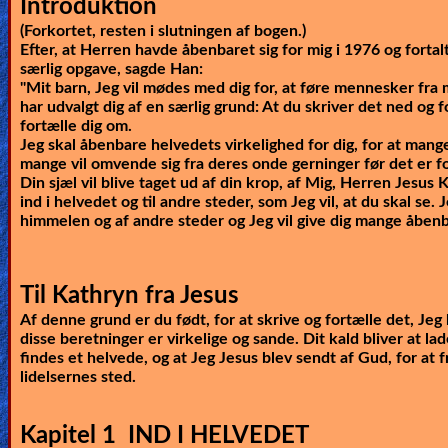
Introduktion
Heaven
(Forkortet, resten i slutningen af bogen.)
Efter, at Herren havde åbenbaret sig for mig i 1976 og fortalt 
særlig opgave, sagde Han:
"Mit barn, Jeg vil mødes med dig for, at føre mennesker fra 
Hell
har udvalgt dig af en særlig grund: At du skriver det ned og fo
fortælle dig om.
Jeg skal åbenbare helvedets virkelighed for dig, for at mange
mange vil omvende sig fra deres onde gerninger før det er fo
Prayer
Din sjæl vil blive taget ud af din krop, af Mig, Herren Jesus K
ind i helvedet og til andre steder, som Jeg vil, at du skal se. J
himmelen og af andre steder og Jeg vil give dig mange åbenb
Bible/Study
Til Kathryn fra Jesus
Af denne grund er du født, for at skrive og fortælle det, Jeg h
Jesus
disse beretninger er virkelige og sande. Dit kald bliver at lad
findes et helvede, og at Jeg Jesus blev sendt af Gud, for at 
lidelsernes sted.
Warfare
Kapitel 1 IND I HELVEDET