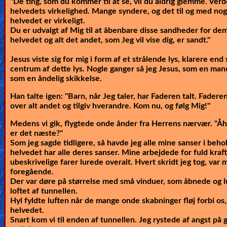
"De ting, som du kommer til at se, vil du aldrig glemme. V
helvedets virkelighed. Mange syndere, og det til og med nogle
helvedet er virkeligt.
Du er udvalgt af Mig til at åbenbare disse sandheder for dem. 
helvedet og alt det andet, som Jeg vil vise dig, er sandt."
Jesus viste sig for mig i form af et strålende lys, klarere end
centrum af dette lys. Nogle ganger så jeg Jesus, som en ma
som en åndelig skikkelse.
Han talte igen:
"Barn, når Jeg taler, har Faderen talt. Fadere
over alt andet og tilgiv hverandre. Kom nu, og følg Mig!"
Medens vi gik, flygtede onde ånder fra Herrens nærvær. "Åh 
er det næste?"
Som jeg sagde tidligere, så havde jeg alle mine sanser i behold
helvedet har alle deres sanser. Mine arbejdede for fuld kraft.
ubeskrivelige farer lurede overalt. Hvert skridt jeg tog, var 
foregående.
Der var døre på størrelse med små vinduer, som åbnede og l
loftet af tunnellen.
Hyl fyldte luften når de mange onde skabninger fløj forbi os,
helvedet.
Snart kom vi til enden af tunnellen. Jeg rystede af angst på 