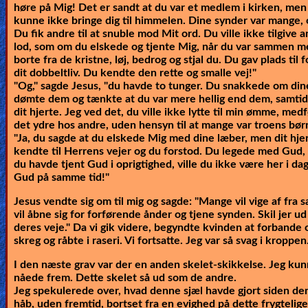
høre på Mig! Det er sandt at du var et medlem i kirken, men
kunne ikke bringe dig til himmelen. Dine synder var mange, 
Du fik andre til at snuble mod Mit ord. Du ville ikke tilgive 
lod, som om du elskede og tjente Mig, når du var sammen me
borte fra de kristne, løj, bedrog og stjal du. Du gav plads ti
dit dobbeltliv. Du kendte den rette og smalle vej!"
"Og," sagde Jesus, "du havde to tunger. Du snakkede om dine
dømte dem og tænkte at du var mere hellig end dem, samtidig
dit hjerte. Jeg ved det, du ville ikke lytte til min ømme, m
det ydre hos andre, uden hensyn til at mange var troens bør
"Ja, du sagde at du elskede Mig med dine læber, men dit hjer
kendte til Herrens vejer og du forstod. Du legede med Gud, 
du havde tjent Gud i oprigtighed, ville du ikke være her i da
Gud på samme tid!"
Jesus vendte sig om til mig og sagde:
"Mange vil vige af fra 
vil åbne sig for forførende ånder og tjene synden. Skil jer u
deres veje."
Da vi gik videre, begyndte kvinden at forbande
skreg og råbte i raseri. Vi fortsatte. Jeg var så svag i kroppen
I den næste grav var der en anden skelet-skikkelse. Jeg kun
nåede frem. Dette skelet så ud som de andre.
Jeg spekulerede over, hvad denne sjæl havde gjort siden de
håb, uden fremtid, bortset fra en evighed på dette frygtelige