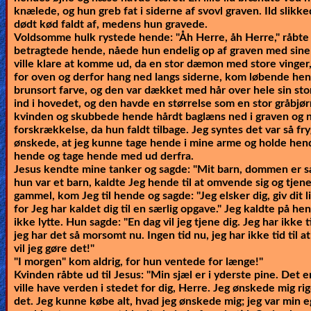
knælede, og hun greb fat i siderne af svovl graven. Ild sli
dødt kød faldt af, medens hun gravede.
Voldsomme hulk rystede hende: "Åh Herre, åh Herre," råbte 
betragtede hende, nåede hun endelig op af graven med sine 
ville klare at komme ud, da en stor dæmon med store vinger,
for oven og derfor hang ned langs siderne, kom løbende hen
brunsort farve, og den var dækket med hår over hele sin sto
ind i hovedet, og den havde en størrelse som en stor gråbjø
kvinden og skubbede hende hårdt baglæns ned i graven og ne
forskrækkelse, da hun faldt tilbage. Jeg syntes det var så fr
ønskede, at jeg kunne tage hende i mine arme og holde he
hende og tage hende med ud derfra.
Jesus kendte mine tanker og sagde:
"Mit barn, dommen er sa
hun var et barn, kaldte Jeg hende til at omvende sig og tjen
gammel, kom Jeg til hende og sagde: "Jeg elsker dig, giv dit l
for Jeg har kaldet dig til en særlig opgave." Jeg kaldte på he
ikke lytte. Hun sagde: "En dag vil jeg tjene dig. Jeg har ikke ti
jeg har det så morsomt nu. Ingen tid nu, jeg har ikke tid til a
vil jeg gøre det!"
"I morgen" kom aldrig, for hun ventede for længe!"
Kvinden råbte ud til Jesus: "Min sjæl er i yderste pine. Det er
ville have verden i stedet for dig, Herre. Jeg ønskede mig r
det. Jeg kunne købe alt, hvad jeg ønskede mig; jeg var min e