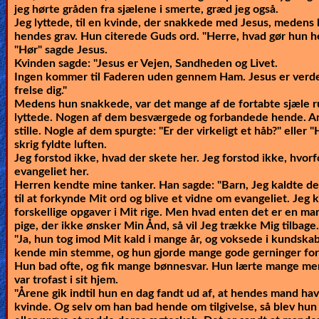
jeg hørte gråden fra sjælene i smerte, græd jeg også.
Jeg lyttede, til en kvinde, der snakkede med Jesus, medens
hendes grav. Hun citerede Guds ord. "Herre, hvad gør hun he
"Hør"
sagde Jesus.
Kvinden sagde: "Jesus er Vejen, Sandheden og Livet.
Ingen kommer til Faderen uden gennem Ham. Jesus er verdens
frelse dig."
Medens hun snakkede, var det mange af de fortabte sjæle 
lyttede. Nogen af dem besværgede og forbandede hende. An
stille. Nogle af dem spurgte: "Er der virkeligt et håb?" eller 
skrig fyldte luften.
Jeg forstod ikke, hvad der skete her. Jeg forstod ikke, hvo
evangeliet her.
Herren kendte mine tanker. Han sagde:
"Barn, Jeg kaldte de
til at forkynde Mit ord og blive et vidne om evangeliet. Jeg k
forskellige opgaver i Mit rige. Men hvad enten det er en man
pige, der ikke ønsker Min Ånd, så vil Jeg trække Mig tilbage.
"Ja, hun tog imod Mit kald i mange år, og voksede i kundska
kende min stemme, og hun gjorde mange gode gerninger for
Hun bad ofte, og fik mange bønnesvar. Hun lærte mange me
var trofast i sit hjem.
"Årene gik indtil hun en dag fandt ud af, at hendes mand h
kvinde. Og selv om han bad hende om tilgivelse, så blev hun b