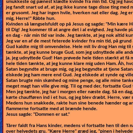
smukkeste og pænest klædte kvinde fra min tid. Og jeg ha
jeg fandt snart ud af, at jeg ikke kunne tage disse ting med 
er grusomt. Jeg har ingen hvile, hverken nat eller dag. Jeg er 
mig, Herre!" Råbte hun.
Kvinden så længselsfuldt op på Jesus og sagde: "Min kære He
til Dig! Jeg kommer til at angre det i al evighed. Jeg havde pl
en dag - når min tid var inde. Jeg tænkte, at jeg nok altid ku
Jeg var en af de mest feterede kvinder fra min tid, på grund 
Gud kaldte mig til omvendelse. Hele mit liv drog Han mig til
tænkte, at jeg kunne bruge Gud, som jeg udnyttede alle andre
ja, jeg udnyttede Gud! Han prøvede hele tiden stærkt at få m
hele tiden tænkte, at jeg kunne klare mig uden Ham. Åh, hvor
Satan begyndte at bruge mig, og jeg begyndte at tjene Satan
elskede jeg ham mere end Gud. Jeg elskede at synde og ville
Satan brugte min skønhed og mine penge, og alle mine tanke
meget magt han ville give mig. Til og med der, fortsatte Gud
Men jeg tænkte, jeg har i morgen eller næste dag. Så en dag,
kørte chaufføren ind i et hus, og jeg blev dræbt. Herre, vær 
Medens hun snakkede, rakte hun sine benede hænder og a
flammerne fortsatte med at brænde hende.
Jesus sagde:
"Dommen er sat."
Tårer faldt fra Hans kinder, medens vi fortsatte hen til den
over helvedets gru. "Kære Herre" græd jeg, "pinen i helvedet e