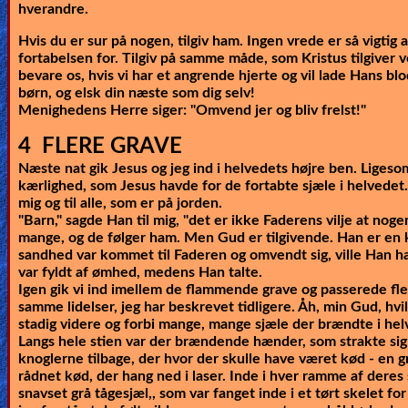
hverandre.
Hvis du er sur på nogen, tilgiv ham. Ingen vrede er så vigtig a
fortabelsen for. Tilgiv på samme måde, som Kristus tilgiver v
bevare os, hvis vi har et angrende hjerte og vil lade Hans blo
børn, og elsk din næste som dig selv!
Menighedens Herre siger: "Omvend jer og bliv frelst!"
4 FLERE GRAVE
Næste nat gik Jesus og jeg ind i helvedets højre ben. Ligesom
kærlighed, som Jesus havde for de fortabte sjæle i helvedet.
mig og til alle, som er på jorden.
"Barn," sagde Han til mig, "det er ikke Faderens vilje at noge
mange, og de følger ham. Men Gud er tilgivende. Han er en 
sandhed var kommet til Faderen og omvendt sig, ville Han ha
var fyldt af ømhed, medens Han talte.
Igen gik vi ind imellem de flammende grave og passerede f
samme lidelser, jeg har beskrevet tidligere. Åh, min Gud, hvi
stadig videre og forbi mange, mange sjæle der brændte i hel
Langs hele stien var der brændende hænder, som strakte sig 
knoglerne tilbage, der hvor der skulle have været kød - en
rådnet kød, der hang ned i laser. Inde i hver ramme af deres
snavset grå tågesjæl,, som var fanget inde i et tørt skelet fo