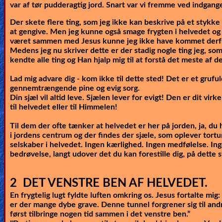
var af tør pudderagtig jord. Snart var vi fremme ved indgangen
Der skete flere ting, som jeg ikke kan beskrive på et stykke 
at gengive. Men jeg kunne også smage frygten i helvedet og 
været sammen med Jesus kunne jeg ikke have kommet derfr
Medens jeg nu skriver dette er der stadig nogle ting jeg, so
kendte alle ting og Han hjalp mig til at forstå det meste af de
Lad mig advare dig - kom ikke til dette sted! Det er et grufu
gennemtrængende pine og evig sorg.
Din sjæl vil altid leve. Sjælen lever for evigt! Den er dit virke
til helvedet eller til Himmelen!
Til dem der ofte tænker at helvedet er her på jorden, ja, du 
i jordens centrum og der findes der sjæle, som oplever tortu
selskaber i helvedet. Ingen kærlighed. Ingen medfølelse. Ing
bedrøvelse, langt udover det du kan forestille dig, på dette s
2 DET VENSTRE BEN AF HELVEDET.
En frygtelig lugt fyldte luften omkring os. Jesus fortalte mig:
er der mange dybe grave. Denne tunnel forgrener sig til andr
først tilbringe nogen tid sammen i det venstre ben.”