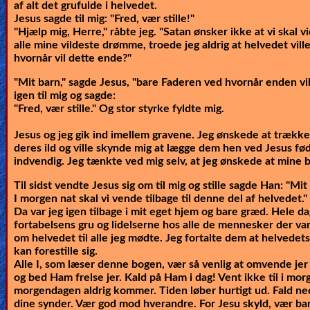
af alt det grufulde i helvedet.
Jesus sagde til mig:
"Fred, vær stille!"
"Hjælp mig, Herre," råbte jeg. "Satan ønsker ikke at vi skal
alle mine vildeste drømme, troede jeg aldrig at helvedet vil
hvornår vil dette ende?"
"Mit barn," sagde Jesus, "bare Faderen ved hvornår enden v
igen til mig og sagde:
"Fred, vær stille."
Og stor styrke fyldte mig.
Jesus og jeg gik ind imellem gravene. Jeg ønskede at trække 
deres ild og ville skynde mig at lægge dem hen ved Jesus f
indvendig. Jeg tænkte ved mig selv, at jeg ønskede at mine 
Til sidst vendte Jesus sig om til mig og stille sagde Han:
"Mit 
I morgen nat skal vi vende tilbage til denne del af helvedet."
Da var jeg igen tilbage i mit eget hjem og bare græd. Hele 
fortabelsens gru og lidelserne hos alle de mennesker der var
om helvedet til alle jeg mødte. Jeg fortalte dem at helvedet
kan forestille sig.
Alle I, som læser denne bogen, vær så venlig at omvende jer 
og bed Ham frelse jer. Kald på Ham i dag! Vent ikke til i mor
morgendagen aldrig kommer. Tiden løber hurtigt ud. Fald ned
dine synder. Vær god mod hverandre. For Jesu skyld, vær ba