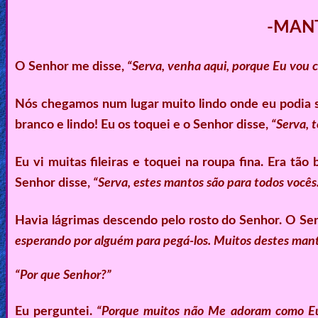
-MANT
O Senhor me disse,
“Serva, venha aqui, porque Eu vou co
Nós chegamos num lugar muito lindo onde eu podia sen
branco e lindo! Eu os toquei e o Senhor disse,
“Serva, 
Eu vi muitas fileiras e toquei na roupa fina. Era tã
Senhor disse,
“Serva, estes mantos são para todos vocês.
Havia lágrimas descendo pelo rosto do Senhor. O Se
esperando por alguém para pegá-los. Muitos destes man
“Por que Senhor?”
Eu perguntei.
“Porque muitos não Me adoram como Eu 