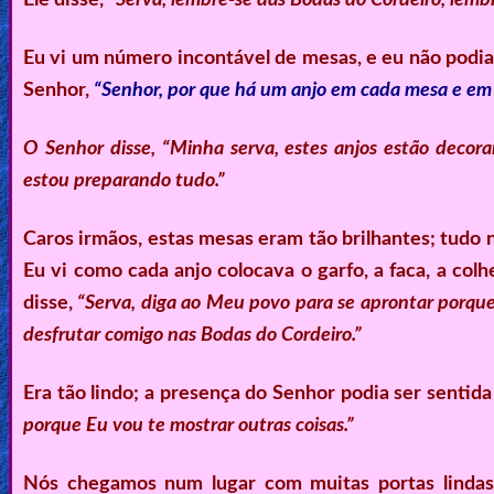
Other
Eu vi um número incontável de mesas, e eu não podia
Languages
Senhor,
“Senhor, por que há um anjo em cada mesa e em
Contact/Feedback/Donate
O Senhor disse,
“Minha serva, estes anjos estão decor
estou preparando tudo.”
Follow
Caros irmãos, estas mesas eram tão brilhantes; tudo
us
Eu vi como cada anjo colocava o garfo, a faca, a colh
Social
Media
disse,
“Serva, diga ao Meu povo para se aprontar porque
desfrutar comigo nas Bodas do Cordeiro.”
PDF
Era tão lindo; a presença do Senhor podia ser sentida
Books
porque Eu vou te mostrar outras coisas.”
Random
Nós chegamos num lugar com muitas portas lindas, 
Video