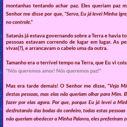
montanhas tentando achar paz. Eles queriam paz m
Senhor me disse por que,
“Serva, Eu já levei Minha igr
no controle.”
Satanás já estava governando sobre a Terra e havia t
pessoas estavam correndo de lugar em lugar. As p
vivas(?), e arrancavam o cabelo uma da outra.
Tamanho era o terrível tempo na Terra, que Eu vi cois
“Nós queremos amor! Nós queremos paz!”
Mas era tarde demais! O Senhor me disse,
“Veja Mi
destas pessoas, mas elas não queriam olhar para Mim. B
fazer por elas agora. Por que, porque Eu já levei a M
desfrutando das bodas do cordeiro, todas estas pessoas 
não queriam obedecer a Minha Palavra, eles preferiram zo