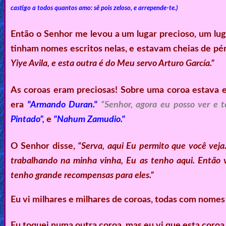
castigo a todos quantos amo: sê pois zeloso, e arrepende-te.)
Então o Senhor me levou a um lugar precioso, um lug
tinham nomes escritos nelas, e estavam cheias de pér
Yiye Avila, e esta outra é do Meu servo Arturo García.”
As coroas eram preciosas! Sobre uma coroa estava 
era
"Armando Duran."
“Senhor, agora eu posso ver e t
Pintado”,
e
"Nahum Zamudio."
O Senhor disse,
“Serva, aqui Eu permito que você veja
trabalhando na minha vinha, Eu as tenho aqui. Então
tenho grande recompensas para eles.”
Eu vi milhares e milhares de coroas, todas com nomes
Eu toquei numa outra coroa, mas eu vi que esta coro