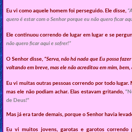
Eu vi como aquele homem foi perseguido. Ele disse,
“
quero é estar com o Senhor porque eu não quero ficar aqu
Ele continuou correndo de lugar em lugar e se pergu
não quero ficar aqui e sofrer!”
O Senhor disse,
“Serva, não há nada que Eu possa fazer 
voltando em breve, mas ele não acreditou em mim, bem, ag
Eu vi muitas outras pessoas correndo por todo lugar
mas ele não podiam achar. Elas estavam gritando,
“N
de Deus!”
Mas já era tarde demais, porque o Senhor havia levado
Eu vi muitos jovens, garotas e garotos correndo 