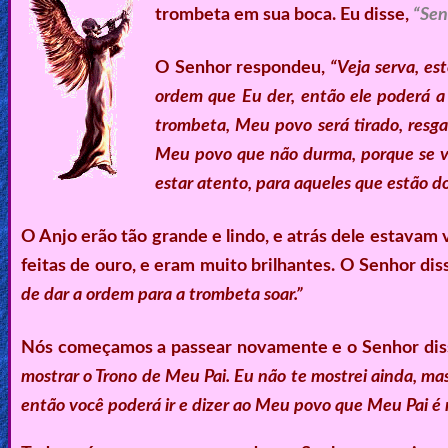
trombeta em sua boca. Eu disse,
“Sen
O Senhor respondeu,
“Veja serva, es
ordem que Eu der, então ele poderá a
trombeta, Meu povo será tirado, resga
Meu povo que não durma, porque se vo
estar atento, para aqueles que estão d
O Anjo erão tão grande e lindo, e atrás dele estava
feitas de ouro, e eram muito brilhantes. O Senhor dis
de dar a ordem para a trombeta soar.”
Nós começamos a passear novamente e o Senhor dis
mostrar o Trono de Meu Pai. Eu não te mostrei ainda, ma
então você poderá ir e dizer ao Meu povo que Meu Pai é re