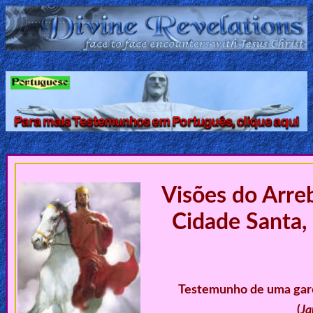
Home:
Mobile
Home: Original Style
ðŸ”
Search
Visões do Arre
Site
Cidade Santa,
🎞
Christian
Netflix
Testemunho de uma garot
(
Ja