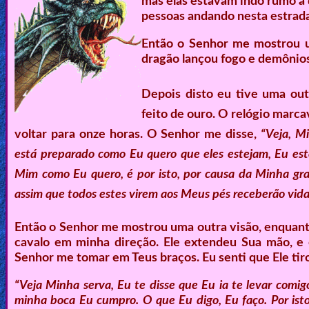
mas elas estavam indo rumo à d
pessoas andando nesta estrada
🎞
Então o Senhor me mostrou u
Kids
dragão lançou fogo e demônios
Videos
Depois disto eu tive uma outr
🎞
feito de ouro. O relógio marca
Worship
voltar para onze horas. O Senhor me disse,
“Veja, M
Music
está preparado como Eu quero que eles estejam, Eu es
Mim como Eu quero, é por isto, por causa da Minha gra
🎞
assim que todos estes virem aos Meus pés receberão vida
Vids
Então o Senhor me mostrou uma outra visão, enquan
for
cavalo em minha direção. Ele extendeu Sua mão, e 
New
Senhor me tomar em Teus braços. Eu senti que Ele tir
Believers
“Veja Minha serva, Eu te disse que Eu ia te levar comig
minha boca Eu cumpro. O que Eu digo, Eu faço. Por ist