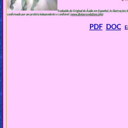
🎞
Traduzido do Original do Áudio em Espanhol, As ilustrações 
Jewish
confirmado por um profeta independente e confiável. (
www.divinerevelations.info
)
Stories
PDF
DOC
E
🎞
X-
Witch
🎞
X-
Muslim
MP3
Bible