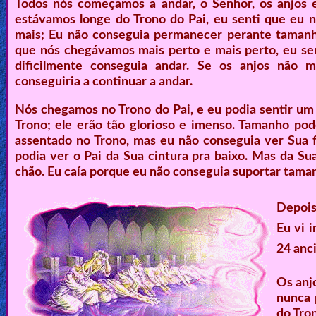
Todos nós começamos a andar, o Senhor, os anjos 
estávamos longe do Trono do Pai, eu senti que eu n
mais; Eu não conseguia permanecer perante tamanh
que nós chegávamos mais perto e mais perto, eu s
dificilmente conseguia andar. Se os anjos não 
conseguiria a continuar a andar.
Nós chegamos no Trono do Pai, e eu podia sentir u
Trono; ele erão tão glorioso e imenso. Tamanho pod
assentado no Trono, mas eu não conseguia ver Sua f
podia ver o Pai da Sua cintura pra baixo. Mas da Su
chão. Eu caía porque eu não conseguia suportar tama
Depois
Eu vi 
24 anc
Os anjo
nunca 
do Tron