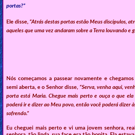
portas?”
Ask
AI
Ele disse,
“Atrás destas portas estão Meus discípulos, at
aqueles que uma vez andaram sobre a Terra louvando e g
Bible
Questions
Something
Funny...
2nd
Nós começamos a passear novamente e chegamos 
Page,
semi aberta, e o Senhor disse,
“Serva, venha aqui, ven
Older
porta está Maria. Chegue mais perto e ouça o que ela
Material
poderá ir e dizer ao Meu povo, então você poderá dizer 
sofrendo.”
×
Eu cheguei mais perto e vi uma jovem senhora, re
senhora, tão linda, sua face era tão bonita. Ela esta