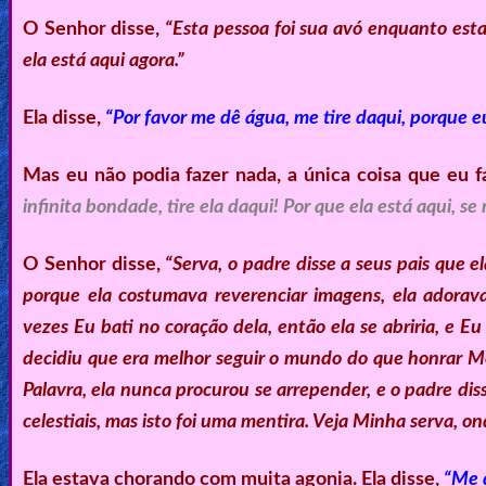
O Senhor disse,
“Esta pessoa foi sua avó enquanto estav
ela está aqui agora.”
Ela disse,
“Por favor me dê água, me tire daqui, porque e
Mas eu não podia fazer nada, a única coisa que eu fa
infinita bondade, tire ela daqui! Por que ela está aqui, s
O Senhor disse,
“Serva, o padre disse a seus pais que e
porque ela costumava reverenciar imagens, ela adorav
vezes Eu bati no coração dela, então ela se abriria, e E
decidiu que era melhor seguir o mundo do que honrar Me
Palavra, ela nunca procurou se arrepender, e o padre dis
celestiais, mas isto foi uma mentira. Veja Minha serva, on
Ela estava chorando com muita agonia. Ela disse,
“Me d