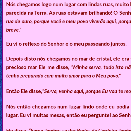
Nós chegamos logo num lugar com lindas ruas, muito li
Revelations
parecida na Terra. As ruas estavam brilhando! O Senh
rua de ouro, porque você e meu povo viverão aqui, por
Testimonies
breve.”
Eu vi o reflexo do Senhor e o meu passeando juntos.
Evangelism
Depois disto nós chegamos no mar de cristal, ele er
precioso mar Ele me disse,
“Minha serva, tudo isto n
Documentaries
tenho preparado com muito amor para o Meu povo.”
Então Ele disse,
“Serva, venha aqui, porque Eu vou te mos
Islam
Nós então chegamos num lugar lindo onde eu podia ve
lugar. Eu vi muitas mesas, então eu perguntei ao Senh
Other
Ele disse,
“Serva, lembre-se das Bodas do Cordeiro, lemb