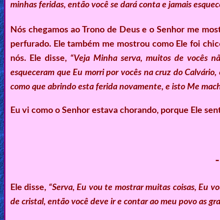
minhas feridas, então você se dará conta e jamais esquece
Heaven
Nós chegamos ao Trono de Deus e o Senhor me mostro
perfurado. Ele também me mostrou como Ele foi chico
Hell
nós. Ele disse,
“Veja Minha serva, muitos de vocês nã
esqueceram que Eu morri por vocês na cruz do Calvário,
Prayer
como que abrindo esta ferida novamente, e isto Me mach
Eu vi como o Senhor estava chorando, porque Ele sen
Bible/Study
Jesus
Ele disse,
“
Serva, Eu vou te mostrar muitas coisas, Eu vo
Warfare
de cristal, então você deve ir e contar ao meu povo as gr