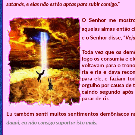
satanás, e elas não estão aptas para subir comigo.”
O Senhor me mostrou
aquelas almas então c
e o Senhor disse,
“Veja
Toda vez que os demô
fogo os consumia e el
voltavam para o trono
ria e ria e dava re
para ele, e faziam to
orgulho por causa de 
caindo segundo após 
parar de rir.
Eu também senti muitos sentimentos demôníacos naqu
daqui, eu não consigo suportar isto mais.