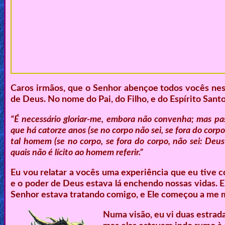
🎞
Bible
Movies
🎞
Gospel
Caros irmãos, que o Senhor abençoe todos vocês nes
Videos
de Deus. No nome do Pai, do Filho, e do Espírito Santo
“É necessário gloriar-me, embora não convenha; mas pa
🎞
que há catorze anos (se no corpo não sei, se fora do corpo
Godly
tal homem (se no corpo, se fora do corpo, não sei: Deus 
quais não é lícito ao homem referir.”
Movies
Eu vou relatar a vocês uma experiência que eu tive 
🎞
e o poder de Deus estava lá enchendo nossas vidas. E
Senhor estava tratando comigo, e Ele começou a me m
CBN
Videos
Numa visão, eu vi duas estrad