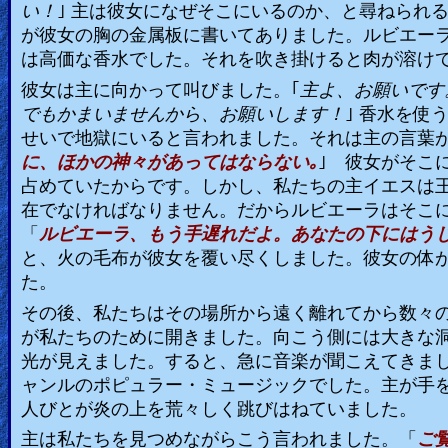
い！
｣ 主は彼女になぜそこにいるのか、と尋ねられ
が彼女の胸の金属板に書いてありました。ルビエー
は高価な香水でした。それを吹き掛けると肉が溶け
彼女は主に向かって叫びました。｢
主よ、お願いです
でもかまいませんから、お願いします！
｣ 香水を
せいで地獄にいると言われました。それは主の言葉
に、ほかの神々があってはならない｡
｣
彼女がそこ
占めていたからです。しかし、私たちの主イエスは
在でなければなりません。だからルビエーラはそこ
「
ルビエーラ、もう手遅れだよ。あなたの下にはう
と、火の毛布が彼女を覆い尽くしました。彼女の体
た。
その後、私たちはその場所から遠く離れてから数々
が私たちのために開きました。向こう側には大きな
光が見えました。すると、急に音楽が聞こえてきま
ャンルのポピュラー・ミュージックでした。主が手
人びとが炎の上を荒々しく跳びはねていました。
主は私たちを見つめながらこう言われました。「
ご