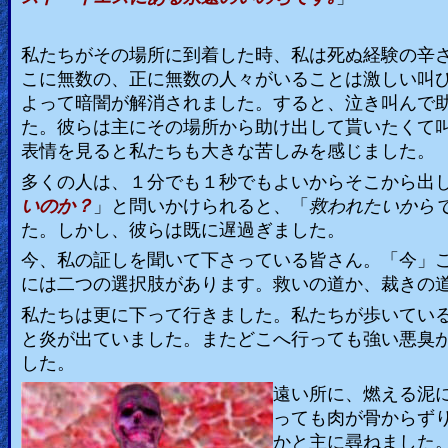
私たちがその場所に到着した時、私は死ぬ経験の辛
こに無数の、正に無数の人々がいることは激しい叫
よって暗闇が解消されました。すると、泣き叫んで
た。彼らは主にその場所から助け出して貰いたくて
表情を見ると私たちも大きな苦しみを感じました。
多くの人は、１分でも１秒でもよいからそこから出
いのか？
」と問いかけられると、「
救われたいから
た。しかし、彼らは既に遅過ぎました。
今、私の証しを聞いて下さっている皆さん。「今」
には二つの選択肢があります。救いの道か、裁きの
私たちは更に下って行きました。私たちが歩いてい
と炎が出ていました。またどこへ行っても強い悪臭
した。
遠い所に、燃える泥
っても肉が骨からず
かと主に尋ねました