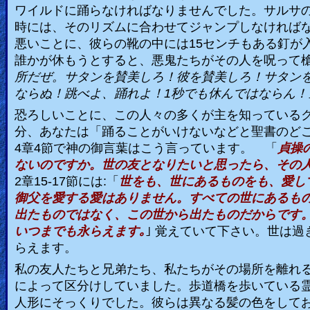
ワイルドに踊らなければなりませんでした。サルサ
時には、そのリズムに合わせてジャンプしなければ
悪いことに、彼らの靴の中には
15
センチもある釘が
誰かが休もうとすると、悪鬼たちがその人を呪って
所だぜ。サタンを賛美しろ！彼を賛美しろ！サタン
ならぬ！跳べよ、踊れよ！
1
秒でも休んではならん！
恐ろしいことに、この人々の多くが主を知っている
分、あなたは「踊ることがいけないなどと聖書のど
4
章
4
節で神の御言葉はこう言っています。 「
貞操
ないのですか。世の友となりたいと思ったら、その人
2
章
15-17
節には
:
「
世をも、世にあるものをも、愛し
御父を愛する愛はありません。すべての世にあるも
出たものではなく、この世から出たものだからです
いつまでも永らえます｡
｣ 覚えていて下さい。世は
らえます。
私の友人たちと兄弟たち、私たちがその場所を離れ
によって区分けしていました。歩道橋を歩いている
人形にそっくりでした。彼らは異なる髪の色をして