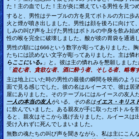
た！主の血でした！主が炎に燃えている男性を見つ
すると、男性はテーブルの方を見てボトルの方に歩
火と煙が噴き出しました。男性は顔を後ろに向けて
しみの叫び声を上げた男性はボトルの中身を飲み始
性の喉を完全に破壊しました。酸が彼の胃袋を通過
男性の額には
666
という数字が彫ってありました。胸
たちには読めない文字が彫ってありました。主は憐
らここにいる｡
」と。彼は主の憐れみを懇願しました
「
盗む者、貪欲な者、酒に酔う者、そしる者、略奪
主は地上にいた時の男性の最後の瞬間を映画のよう
面で見る感じでした。彼の名はルイースで、彼は居
屋にありました。そのテーブルにはルイースの友人
一人の本当の友人
がいる。その名は
イエス・キリス
に飲んでいました。ある親友が手に取ったボトルを
ると、親友はそこから逃げ去りました。ルイースは
受け入れずに死んでしまいました。
無数の魂たちの叫び声を聞きながら、私は主にこん