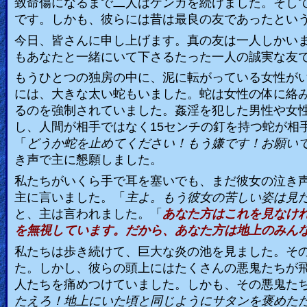
致命傷になるまで二人はケンカを続けました。そし
です。しかも、彼らには昔は最良の友であったとい
今日、皆さんに申し上げます。真の友は一人しかい
もあなたと一緒にいて下さるたった一人の誠実な友
もうひとつの独房の中に、泥に転がっている女性が
には、大きな太い蛇もいました。蛇は女性の体に絡
るのを強制されていました。姦淫を犯した男性や女
し、人間が相手ではなく
15
センチの釘を持つ蛇が相
「
どうか蛇を止めてください！もう嫌です！お願い
き声で主に懇願しました。
私たちがいくら手で耳を塞いでも、まだ彼女の泣き
主に言いました。「
主よ。もう彼女の苦しい姿は見
と、主は言われました。「
あなた方はこれを見なけ
を無視しています。だから、あなた方は地上のみん
私たちは歩き続けて、巨大な炎の池を見ました。そ
た。しかし、彼らの頭上にはたくさんの悪鬼たちが
人たちを痛めつけていました。しかも、その悪鬼た
たえろ！地上にいた頃と同じようにサタンを褒めた