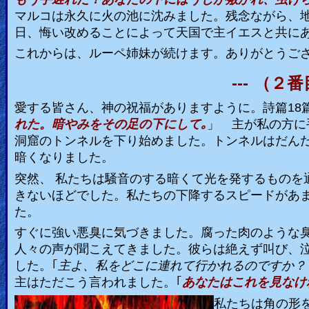
マルコは永久に火の池に沈みました。残念ながら、
日、悔い改めることによって天国で主イエスと共に
これからは、ルーペ姉妹が続けます。ありがとうご
---
（２番
愛する皆さん、神の祝福がありますように。詩篇
18
れた。暗やみをその足の下にして｡
」
主が私の方に
洞窟のトンネルを下り始めました。トンネルはだん
暗くなりました。
突然、 私たちは騒音のする暗くて光を発するものを
きないほどでした。私たちの下降するスピードがあ
た。
すぐに強い悪臭に気づきました。腐った肉のような
人々の声が聞こえてきました。彼らは絶えず叫び、
した。｢
主よ、私をどこに連れて行かれるのですか？
主はただこう言われました。｢
あなたはこれを見なけ
私たちは角の形