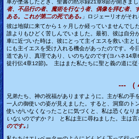
車が墜落したとき、聖書の黙示録
21
章
8
節が開きまし
者、不品行の者、魔術を行なう者、偶像を拝む者、
ある。これが第二の死である｡
」ロジェーリオがそれ
彼は地獄に来てから１ヶ月しか経っていませんでし
誰よりもひどく苦しんでいました。最初、彼は自分
車に近づいた時は、彼にとって主イエスを救い主と
にも主イエスを受け入れる機会があったのです。今
道であり、真理であり、いのちなのです
(
ヨハネ
14
章
徒行伝
4
章
12
節
)
｡ 主はまた私たちに聖と義の道に
---
（
兄弟たち、神の祝福がありますように。主が私の手
一人の御使いの姿が見えました。すると、洞窟のト
使いがいなくなったことに気づくと、私は恐くなりま
いないのですか？
｣
と私は主に尋ねました。主は言
のです｡
｣
私たちはエレベーターのようにどんどん下って行っ