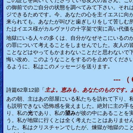
この証しを聞いてくださっている友人の皆さん、こ
の御前でのご自分の状態を調べてみて下さい。それ
ジできるためです。今、あなたの心を主イエスに向
来られても、あなたが叫びと歯ぎしりをして苦しむ
たはイエス様がカルヴァリの十字架で実に高い代価
地獄にいる人々の多くは、自分がなぜそこにいるの
の罪について考えることをしませんでした。友人の
ことなどはやってもかまわないことだと思わないで
悔い改め、このようなことをするのを止めてくださ
るように、私はこのメッセージを送ります｡
---
（
詩篇
62
章
12
節「
主よ。恵みも、あなたのものです。
あの朝、主はあの部屋にいる私たちを訪れて下り、
も説明できない恐怖感を覚えました。絶対に主の手
り、私の
光
であり、私の
望み
が彼の中にあることを
う。私が地獄に行くとは全く考えたことはありませ
した。私はクリスチャンでしたが、煉獄が地獄のこ