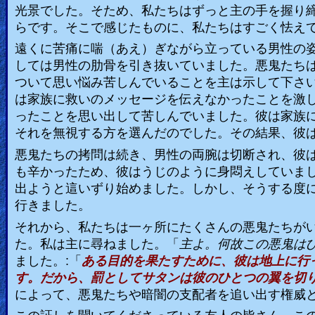
光景でした。そため、私たちはずっと主の手を握り
らです。そこで感じたものに、私たちはすごく怯え
遠くに苦痛に喘（あえ）ぎながら立っている男性の
しては男性の肋骨を引き抜いていました。悪鬼たち
ついて思い悩み苦しんでいることを主は示して下さ
は家族に救いのメッセージを伝えなかったことを激
ったことを思い出して苦しんでいました。彼は家族
それを無視する方を選んだのでした。その結果、彼
悪鬼たちの拷問は続き、男性の両腕は切断され、彼
も辛かったため、彼はうじのように身悶えしていま
出ようと這いずり始めました。しかし、そうする度
行きました。
それから、私たちは一ヶ所にたくさんの悪鬼たちが
た。私は主に尋ねました。「
主よ。何故この悪鬼は
ました。
:
「
ある目的を果たすために、彼は地上に行
す。だから、罰としてサタンは彼のひとつの翼を切り
によって、悪鬼たちや暗闇の支配者を追い出す権威