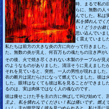
時、まるで私の
らに、無数の人
んでした。私は
私を憐れんでく
い！どうかお赦
思い込んでいま
く震えていまし
私たちは前方の大きな炎の方に向かって行きました
た。無数の炎が見え、何百万もの魂たちの泣き声が
その後、火で焼き尽くされない木製のテーブルが見
のようなものがありました。清涼そうに見えました
それを見ていると、突然、一人の男性が現れました
衣の断片は泥だらけになって燃えていました。彼は
した。眼球はなくても彼は私を見ることができまし
るのは、実は肉体ではなく人の魂なのです。
彼は痩せこけた手を主の方に伸ばして叫び始めて、
主よ、私を憐れんでください！私は痛いです。燃え
い！
」主が慈悲深く彼を見つめられると、私は手に