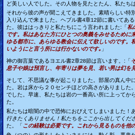
ど美しい人でした。その人物を見たとたん、私たち
Heaven
それから彼の声が聞こえてきました。素晴らしい特
入り込んで来ました。ヘブル書
4
章
12
節に書いてある
た。彼ははっきりと私たちにこう言われました
:
「
私
Hell
です。私はあなた方にひとつの奥義をみせるために
ゆる都市に、あらゆる教会に伝えて欲しいのです。
いようにと言う所には行かないのです｡
」
Prayer
神の御言葉であるヨエル書
2
章
28
節は言います。
:
「
息子や娘は預言し、年寄りは夢を見、若い男は幻を
Bible/Study
そして、不思議な事が起こりました。部屋の真ん中
た。岩は床から２０センチほどの高さがありました
でした。早速、私たちは岩の一番高い所に上ってか
Jesus
た。
私たちは暗闇の中で恐怖におびえてしまいました！
行きたくありません！私たちをここから出してくだ
Warfare
た。「
この経験は必要です。これから見るものを他の
角（つの）の形をしたトンネルには、動く影、悪鬼