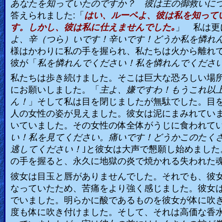
あなたを知っていたのですか？ 彼は主の御救いに
答えられました
:
「
はい、ルーペよ、彼は私を知って
す。しかし、彼は私に仕えませんでした｡
」
私は更
よ、辛（つら）いです！辛いです！どうか私を憐れ
様はかわりに私の手を握られ、私たちは火から離れ
彼が「
私を憐れんでください！私を憐れんでくださ
私たちは歩き続けました。そこは巨大な恐ろしい場
にお願いしました。「
主よ、嫌ですわ！もうこれ以
ん！
」そして私は目を閉じましたが無駄でした。目
人の女性の姿が見えました。彼女は泥にまみれてい
いていました。その女性の体全体がうじに食われてい
い！私を見てください。痛いです！どうかこのたく
逃してください！
｣と彼女は大声で懇願し始めまし
の手を握ると、永久に地獄の炎で焼かれる失われた
彼女は目玉と唇がありませんでした。それでも、彼
なっていたため、苦痛をより強く感じました。彼女
でいました。明らかに酸であるものを彼女が体に吹
度も体に吹き付けました。そして、それは高価な香