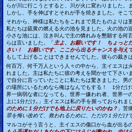
らが川に行こうとすると、川が火に変わりました。
しかし、手を伸ばすとそれが手を焼きました。そこ
それから、神様は私たちをこれまで見たものよりは
私たちは硫黄の燃える火の池を見ました。火の池の
小さな池には、泣き叫んで主の憐れみを懇願する何
らは言いました。「
主よ、お願いです！ ちょっと
さい！ お願いです、ここから出るチャンスを与え
もして上げることはできませんでした。彼らの裁き
何百万、何千万人という人々の中から、主イエスは
れました。主は私たちに彼の考えを聞かせて下さい
で自分に言っていたことに私たちは驚きました。男
の場所にいるためなら俺はなんでもする！
1
分だけ
界一病弱な者になっても、世界一嫌われ者、世界一
上に
1
分だけ｡」主イエスは私の手を握っておられま
のために１分だけでも地上に戻りたいのかね？
」苦
罪を悔い改めて、救われるために、ただの１分だけ
マルコがそう言うと、主イエスの傷口から血が出る
もう手遅れだ！あなたの下にはうじが敷かれ、虫け