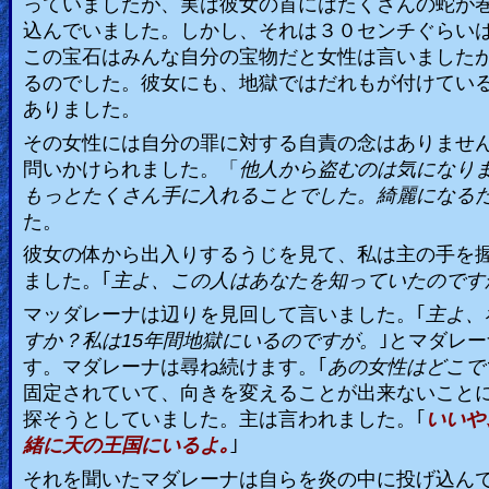
っていましたが、実は彼女の首にはたくさんの蛇が
込んでいました。しかし、それは３０センチぐらい
この宝石はみんな自分の宝物だと女性は言いました
るのでした。彼女にも、地獄ではだれもが付けてい
ありました。
その女性には自分の罪に対する自責の念はありません
問いかけられました。「
他人から盗むのは気になり
もっとたくさん手に入れることでした。綺麗になる
た。
彼女の体から出入りするうじを見て、私は主の手を
ました。｢
主よ、この人はあなたを知っていたのです
マッダレーナは辺りを見回して言いました。｢
主よ、
すか？私は
15
年間地獄にいるのですが。
｣とマダレ
す。マダレーナは尋ね続けます。｢
あの女性はどこで
固定されていて、向きを変えることが出来ないこと
探そうとしていました。主は言われました。｢
いいや
緒に天の王国にいるよ｡
｣
それを聞いたマダレーナは自らを炎の中に投げ込ん