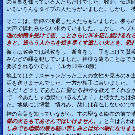
の言葉を知っている人たちだけでした。牧師、伝道
いるいろんなタイプの人たちがいました。しかし、
Ask
そこには、信仰の後退した人たちもいました。彼ら
AI
大声で憐れみを乞い求めていました。しかし、ヘブ
Bible
理の知識を受けて後、ことさらに罪を犯し続けるな
Questions
きと、逆らう人たちを焼き尽くす激しい火とを、恐れ
彼らは教会では説教をし、断食をし、手を上げて賛
Something
みなどの罪を犯していました。神様を偽ることはで
Funny...
要求されるのです。（ルカ
12
章
48
節）
地上ではクリスチャンだった二人の女性を見るのを
2nd
活を送りませんでした。一方が相手に言いました。
Page,
んだ！どうしてあたしに聖なる福音を教えてくれな
Older
で、今あたしゃ地獄にいるんだよ！
」と彼女たちは
Material
た。地獄には博愛、憐れみ、赦しは存在しないので
神の言葉を知っていながら、主の聖なる臨在の前で
獄の火をもてあそんではいけません。
」と主は言わ
×
しみでも地獄の最も軽い苦しみとは比べ物になりま