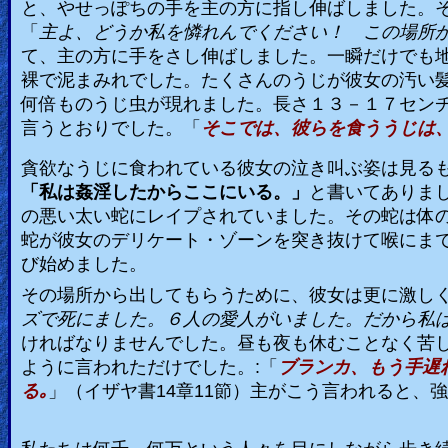
と、やせっぽちの手を主の方に指し伸ばしました。
「
主よ、どうか私を憐れんでください！ この場所
て、主の方に手をさし伸ばしました。一瞬だけでも
裸で泥まみれでした。たくさんのうじが彼女の汚い
何倍ものうじ虫が現れました。長さ１３－１７セン
言うとおりでした。「
そこでは、彼らを食ううじは
貪欲なうじに食われている彼女の泣き叫ぶ姿は見る
「私は姦淫したからここにいる。」
と書いてありま
の悪い太い蛇にレイプされていました。その蛇は体
蛇が彼女のデリケート・ゾーンを突き抜けて喉にま
び始めました。
その場所から出してもらうために、彼女は更に激し
ズで死にました。６人の愛人がいました。だから私は
ければなりませんでした。昼も夜も休むことなく苦
ように言われただけでした。
:
「
ブランカ、もう手遅
る｡
」（イザヤ書
14
章
11
節）主がこう言われると、強