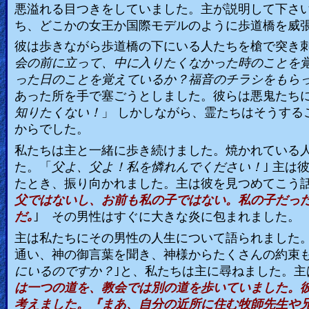
悪溢れる目つきをしていました。主が説明して下さ
ち、どこかの女王か国際モデルのように歩道橋を威
彼は歩きながら歩道橋の下にいる人たちを槍で突き
会の前に立って、中に入りたくなかった時のことを
った日のことを覚えているか？福音のチラシをもら
あった所を手で塞ごうとしました。彼らは悪鬼たち
知りたくない！
」 しかしながら、霊たちはそうす
からでした。
私たちは主と一緒に歩き続けました。焼かれている
た。「
父よ、父よ！私を憐れんでください！
｣ 主
たとき、振り向かれました。主は彼を見つめてこう
父ではないし、お前も私の子ではない。私の子だっ
だ｡
｣
その男性はすぐに大きな炎に包まれました。
主は私たちにその男性の人生について語られました
通い、神の御言葉を聞き、神様からたくさんの約束も
にいるのですか？
｣と、私たちは主に尋ねました。
は一つの道を、教会
では別の道を歩いていました。
考えました。『まあ、自分の近所に住む牧師先生や