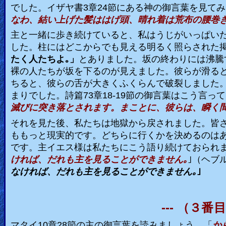
でした。イザヤ書
3
章
24
節にある神の御言葉を見てみ
なわ、結い上げた髪ははげ頭、晴れ着は荒布の腰巻
主と一緒に歩き続けていると、私はうじがいっぱい
した。柱にはどこからでも見える明るく照らされた
たく人たちよ｡」
とありました。坂の終わりには沸騰
裸の人たちが坂を下るのが見えました。彼らが滑る
ちると、彼らの舌が大きくふくらんで破裂しました
まりでした。詩篇
73
章
18-19
節の御言葉はこう言って
滅びに突き落とされます。まことに、彼らは、瞬く
それを見た後、私たちは地獄から戻されました。皆
ももっと現実的です。どちらに行くかを決めるのは
です。主イエス様は私たちにこう語り続けておられま
ければ、だれも主を見ることができません｡
｣（ヘブ
なければ、だれも主を見ることができません｡
｣
---
（３番
マタイ
10
章
28
節の主の御言葉を読みましょう。「
か