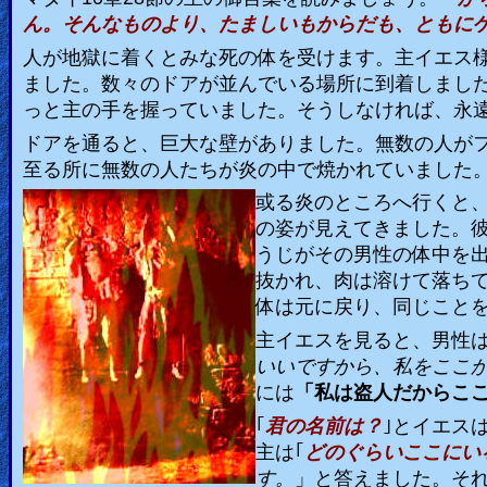
ん。そんなものより、たましいもからだも、ともに
人が地獄に着くとみな死の体を受けます。主イエス
ました。数々のドアが並んでいる場所に到着しまし
っと主の手を握っていました。そうしなければ、永
ドアを通ると、巨大な壁がありました。無数の人が
至る所に無数の人たちが炎の中で焼かれていました
或る炎のところへ行くと
の姿が見えてきました。
うじがその男性の体中を
抜かれ、肉は溶けて落ち
体は元に戻り、同じこと
主イエスを見ると、男性
いいですから、私をここ
には
「私は盗人だからこ
｢
君の名前は？
｣とイエス
主は｢
どのぐらいここにい
す。
」と答えました。そ