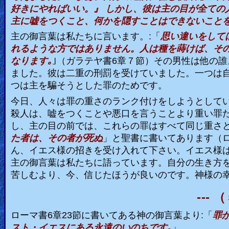
好きにやればいい。』 しかし、彼は主の目が全ての
主に嘘をつくこと、何かを隠すことはできないことを
主の御言葉は私たちに言います。
:
「
思い違いをして
れるような方ではありません。人は種を蒔けば、そ
なります｡
｣（ガラテヤ書
6
章７節）その男性は他の誰
ました。彼は二重の刑罰を受けていました。一つは
つは主を騙そうとした罪のためです。
今日、人々は罪の重さのランク付けをしようとして
殺人は、嘘をつくことや悪口を言うことより重い罪
し、主の目の前では、これらの罪はすべて同じ重さ
た者は、その者が死ぬ
」と聖書に書いてあります（
ん、イエス様の招きを受け入れて下さい。イエス様
主の御言葉は私たちに語っています。自分の生き方
苦しむより、今、信じたほうが良いのです。神様の幸
---
（
ローマ書
6
章
23
節に書いてある神の御言葉より
:
「
罪
スト・イエスにある永遠のいのちです｡
」