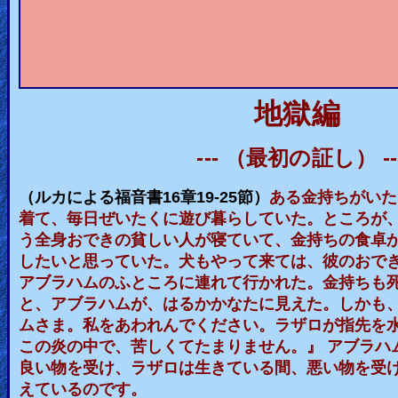
🎞
Bible
Movies
地獄編
🎞
Gospel
---
（最初の証し）
--
Videos
（ルカによる福音書
16
章
19-25
節）
ある金持ちがいた
🎞
着て、毎日ぜいたくに遊び暮らしていた。ところが
う全身おできの貧しい人が寝ていて、金持ちの食卓
Godly
したいと思っていた。犬もやって来ては、彼のおで
Movies
アブラハムのふところに連れて行かれた。金持ちも
と、アブラハムが、はるかかなたに見えた。しかも
🎞
ムさま。私をあわれんでください。ラザロが指先を
この炎の中で、苦しくてたまりません。』 アブラハ
CBN
良い物を受け、ラザロは生きている間、悪い物を受
Videos
えているのです。