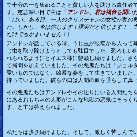
で十分の一を集めることと貧しい人を助ける責任者
す。慈悲深い目で主は「
アンドレ、君は福音を聞い
「
はい。ある日、一人のクリスチャンの女性が私の
た。しかし、今は信じます！現実だと信じます！ 
だけでもかまいません！
｣
アンドレが話している時、うじ虫が眼窩から入って
じ虫を取り除けようとしても駄目でした。恐ろしい
れられるようにとイエス様に懇願し続けました。さ
て拷問を加えていました。その悪鬼たちは「ジョル
愛いものではなく、凶暴な姿をして生きていました
持っていました。彼らの口は人間の血を垂らして真
その悪鬼たちはアンドレやその辺りにいる人間たち
にあるおもちゃの人形がこんな地獄の悪鬼にそっく
す、と主は答えられました。
私たちは
歩き続けました。そして、激しく苦しんで