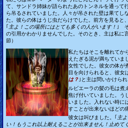
て、サンドラ姉妹が語られたあのトンネルを通って
ら吊るされていました。人々が吊された壁は果てし
た。彼らの体はうじ虫だらけでした。前方を見ると
｢
主よ！この場所にはとても多くの人がいます！
｣
の引用かわかりませんでした。そのとき、主は私に
節）
私たちはそこを離れてか
えたぎる泥が満ちていま
女性でした。彼女の体が
目を向けられると、彼女
は？
｣と主は問いかけら
ルビエーラの髪の毛は煮
焦げ付いていました。う
いました。入れない時に
すことが出来ないほどの
彼女は叫びました。｢
主よ
い！もうこれ以上耐えることが出来ません！止めて