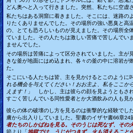
どん奥へと入って行きました。突然、私たちに空虚
Revelations
私たちはある洞窟に着きました。そこには、迷路の
りたくありませんでした。その場所の強い悪臭と高
Testimonies
の、とても恐ろしいものが見えました。その場所全
ていました。その人たちは激しい苦痛で苦しんでい
ませんでした。
Evangelism
その場所は苦痛によって区分されていました。主が
きな釜が地面にはめ込まれ、各々の釜の中に溶岩が
た。
Documentaries
そこにいる人たちは皆、主を見かけるとこのように
れる機会を与えてください！おお主よ、私をここか
えます！
」
しかし、主は彼らの顔を見ようともさ
Islam
すごく苦しんでいる同性愛者とか大酒飲みの人も見
彼らの体の破壊のし方を見るのは衝撃的な経験でし
膚から出入りしていました。聖書のイザヤ書
66
章
24
Other
者たちのしかばねを見る。そのうじは死なず、その
節より「
地獄では、うじがつきず、火も消えること