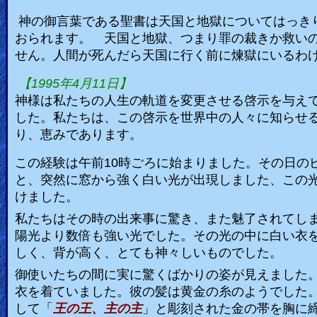
🎞
神の御言葉である聖書は天国と地獄についてはっき
おられます。 天国と地獄、つまり罪の裁きか救い
Kids
せん。人間が死んだら天国に行く前に煉獄にいるわ
Videos
【
1995
年
4
月
11
日】
神様は私たちの人生の軌道を変更させる啓示を与え
🎞
した。私たちは、この啓示を世界中の人々に知らせ
Worship
り、恵みであります。
Music
この経験は午前
10
時ごろに始まりました。その日の
と、突然に窓から強く白い光が出現しました、この
🎞
けました。
Vids
私たちはその時の出来事に驚き、また魅了されてし
陽光より数倍も強い光でした。その光の中に白い衣
for
しく、背が高く、とても神々しいものでした。
New
御使いたちの間に実に驚くばかりの姿が見えました
Believers
衣を着ていました。彼の髪は黄金の糸のようでした
して「
王の王、主の主
」と彫刻された金の帯を胸に