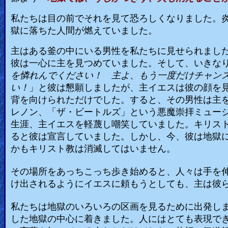
Other
私たちは目の前でそれを見て恐ろしくなりました。
Languages
獄に落ちた人間が燃えていました。
主はある釜の中にいる男性を私たちに見せられまし
彼は一心に主を見つめていました。そして、いきな
Contact/Feedback/Donate
を憐れんでください！ 主よ、もう一度だけチャン
い！
」と彼は懇願しましたが、主イエスは彼の顔を
背を向けられただけでした。すると、その男性は主
Follow
レノン、「ザ・ビートルズ」という悪魔崇拝ミュー
us
生涯、主イエスを軽蔑し嘲笑していました。キリス
Social
ると彼は宣言していました。しかし、今、彼は地獄
Media
かもキリスト教は消滅してはいません。
その場所をあっちこっち歩き始めると、人々は手を
PDF
け出されるようにイエスに頼もうとしても、主は彼
Books
私たちは地獄のいろいろの区画を見るために出発し
Random
した地獄の中心に着きました。人にはとても表現で
Video