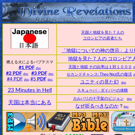
Home:
天国と地獄を見た７人の
Mobile
コロンビアの若者たち
「地獄についての神の啓示」より
Home: Original Style
地獄を見た７人の コロンビア
燃える火によるバプテスマ
ðŸ”
#1 PDF
天国と地獄 その比率は１対１０００
d
doc
#2 PDF
#3 PDF
doc
doc
セカンドチャンス: Theo Nez氏の復活
d
#4 PDF
Search
#5
PDF
doc
doc
ユニティの見た幻
doc
Site
23 Minutes in Hell
スキューバ・ダイバーの体験
カルバリの十字架のビジョン
doc
天国は本当にある
🎞
なぜ祈るべきなのか
？
doc
Christian
Netflix