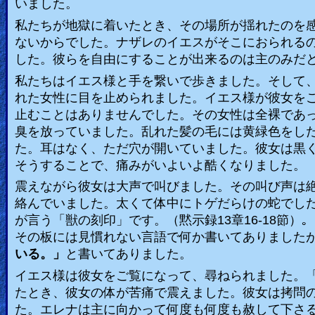
いました。
私たちが地獄に着いたとき、その場所が揺れたのを
ないからでした。ナザレのイエスがそこにおられる
した。彼らを自由にすることが出来るのは主のみだ
私たちはイエス様と手を繋いで歩きました。そして
れた女性に目を止められました。イエス様が彼女を
止むことはありませんでした。その女性は全裸であ
臭を放っていました。乱れた髪の毛には黄緑色をし
た。耳はなく、ただ穴が開いていました。彼女は黒
そうすることで、痛みがいよいよ酷くなりました。
震えながら彼女は大声で叫びました。その叫び声は
絡んでいました。太くて体中にトゲだらけの蛇でし
が言う「獣の刻印」です。（黙示録
13
章
16-18
節）｡
その板には見慣れない言語で何か書いてありました
いる。」
と書いてありました。
イエス様は彼女をご覧になって、尋ねられました。
たとき、彼女の体が苦痛で震えました。彼女は拷問
た。エレナは主に向かって何度も何度も赦して下さ