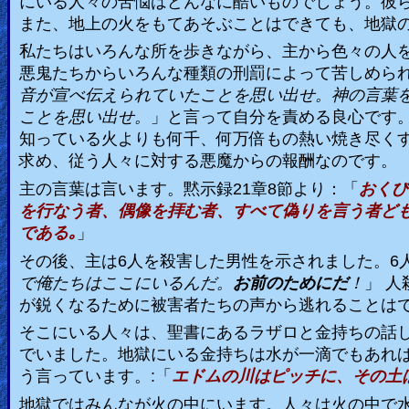
にいる人々の苦悩はどんなに酷いものでしょう。彼
また、地上の火をもてあそぶことはできても、地獄
私たちはいろんな所を歩きながら、主から色々の人
悪鬼たちからいろんな種類の刑罰によって苦しめら
音が宣べ伝えられていたことを思い出せ。神の言葉
ことを思い出せ。
」と言って自分を責める良心です
知っている火よりも何千、何万倍もの熱い焼き尽く
求め、従う人々に対する悪魔からの報酬なのです。
主の言葉は言います。黙示録
21
章
8
節より：「
おくび
を行なう者、偶像を拝む者、すべて偽りを言う者ど
である｡
」
その後、主は
6
人を殺害した男性を示されました。
6
で俺たちはここにいるんだ。
お前のためにだ
！
」 
が鋭くなるために被害者たちの声から逃れることは
そこにいる人々は、聖書にあるラザロと金持ちの話
でいました。地獄にいる金持ちは水が一滴でもあれ
う言っています。
:
「
エドムの川はピッチに、その土
地獄ではみんなが火の中にいます。人々は火の中で