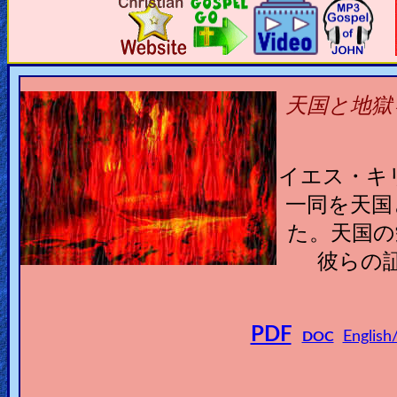
🎞
Jewish
Stories
天国と地獄
🎞
X-
イエス・キ
Witch
一同を天国
🎞
た。天国の
X-
彼らの
Muslim
MP3
PDF
English
DOC
Bible