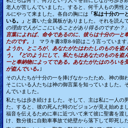
私たちは何千、何万という人々を目にしながら歩き
老人が苦しんでいました。すると、何千人もの男性
ルにやって来ました。各自の胸には
「私は十分の一
いる。」
と書いた金属板がありました。それを読ん
の理由で人がここにいることがあり得るのですか？
言葉によれば、命令であるのに、彼らは十分の一と
たのです。
｣
マラキ書
3
章
8-9
節はこう言っています
ようか。ところが、あなたがたはわたしのものを盗
う。『どのようにして、私たちはあなたのものを盗
一と奉納物によってである。あなたがたはのろいを
が盗んでいる｡
｣
その人たちが十分の一を捧げなかったため、神の御
そこにいる人たちは神の御言葉を知っていました。
んでいました。
私たちは歩き続けました。そして、主は私に一人の
た。すると、彼の死んだ時のビジョンが見え始めま
福音を伝えるために車に近づいて来て彼に聖書を渡
け、数分後に自動車事故で絶壁から落下して即死し