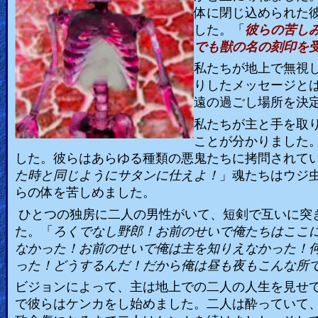
体に閉じ込められた
した。「
彼らの苦し
でも獣の名の刻印を
私たちが地上で無視
りしたメッセージと
遠の過ごし場所を決
私たちが主と手を取
ことが分かりました
した。彼らはあらゆる種類の悪鬼たちに拷問されて
た時と同じようにサタンに仕えよ！
」魂たちはウジ
らの体を苦しめました。
ひとつの独房に二人の男性がいて、短剣で互いに突
た。「
ろくでなし野郎！お前のせいで俺たちはここ
なかった！お前のせいで俺は主を知りえなかった！
った！どうするんだ！だから俺は昼も夜もこんな所
ビジョンによって、主は地上での二人の人生を見せ
で彼らはケンカをし始めました。二人は酔っていて