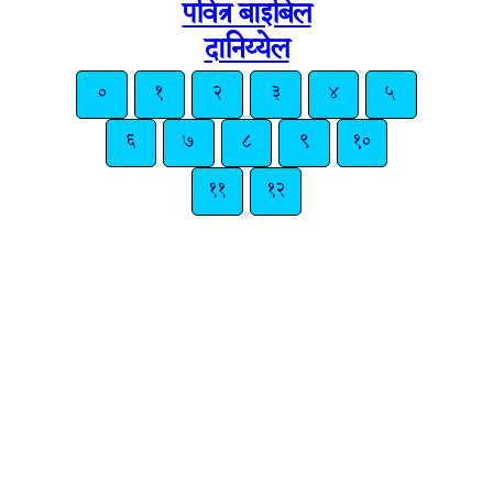
पवित्र बाइबिल
दानिय्येल
०
१
२
३
४
५
६
७
८
९
१०
११
१२