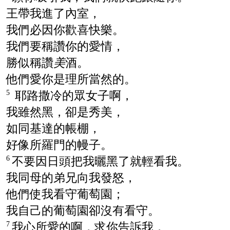
王帶我進了內室，
我們必因你歡喜快樂。
我們要稱讚你的愛情，
勝似稱讚
美
酒。
他們愛你是理所當然的。
耶路撒冷
的眾女子啊，
5
我雖然黑，卻是秀美，
如同
基達
的帳棚，
好像
所羅門
的幔子。
不要因日頭把我曬黑了就輕看我。
6
我同母的弟兄向我發怒，
他們使我看守葡萄園；
我自己的葡萄園卻沒有看守。
我心所愛的啊，求你告訴我，
7