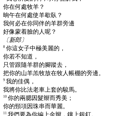
你在何處牧羊？
晌午在何處使羊歇臥？
我何必在你同伴的羊群旁邊
好像蒙着臉的人呢？
〔新郎〕
你這女子中極美麗的，
8
你若不知道，
只管跟隨羊群的腳蹤去，
把你的山羊羔牧放在牧人帳棚的旁邊。
我的佳偶，
9
我將你比法老車上套的駿馬。
你的兩腮因髮辮而秀美；
10
你的頸項因珠串而華麗。
我們要為你編上金辮，鑲上銀釘。
11