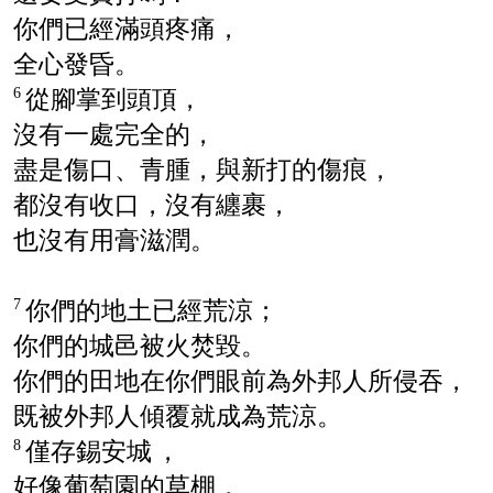
你們已經滿頭疼痛，
全心發昏。
從腳掌到頭頂，
6
沒有一處完全的，
盡是傷口、青腫，與新打的傷痕，
都沒有收口，沒有纏裹，
也沒有用膏滋潤。
你們的地土已經荒涼；
7
你們的城邑被火焚毀。
你們的田地在你們眼前為外邦人所侵吞，
既被外邦人傾覆就成為荒涼。
僅存
錫安
城
，
8
好像葡萄園的草棚，