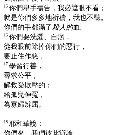
你們舉手禱告，我必遮眼不看；
15
就是你們多多地祈禱，我也不聽。
你們的手都滿了
殺人的
血。
你們要洗濯、自潔，
16
從我眼前除掉你們的惡行，
要止住作惡，
學習行善，
17
尋求公平，
解救受欺壓的；
給孤兒伸冤，
為寡婦辨屈。
耶和華說：
18
你們來，我們彼此辯論。