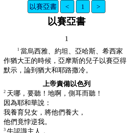
以賽亞書
<
1
>
以賽亞書
1
當
烏西雅
、
約坦
、
亞哈斯
、
希西家
1
作
猶大
王的時候，
亞摩斯
的兒子
以賽亞
得
默示，論到
猶大
和
耶路撒冷
。
上帝責備以色列
天哪，要聽！地啊，側耳而聽！
2
因為耶和華說：
我養育兒女，將他們養大，
他們竟悖逆我。
牛認識主人，
3