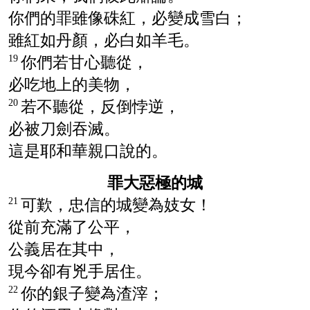
你們的罪雖像硃紅，必變成雪白；
雖紅如丹顏，必白如羊毛。
你們若甘心聽從，
19
必吃地上的美物，
若不聽從，反倒悖逆，
20
必被刀劍吞滅。
這是耶和華親口說的。
罪大惡極的城
可歎，忠信的城變為妓女！
21
從前充滿了公平，
公義居在其中，
現今卻有兇手居住。
你的銀子變為渣滓；
22