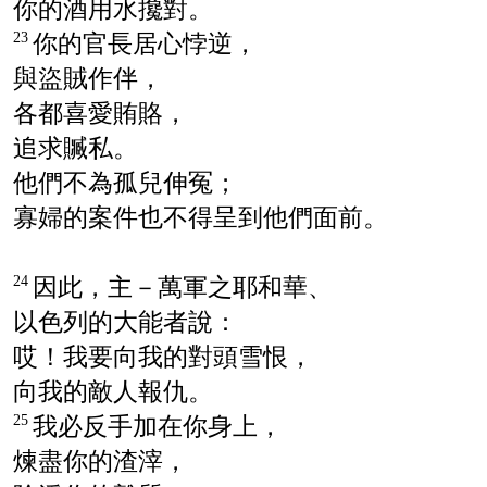
你的酒用水攙對。
你的官長居心悖逆，
23
與盜賊作伴，
各都喜愛賄賂，
追求贓私。
他們不為孤兒伸冤；
寡婦的案件也不得呈到他們面前。
因此，主－萬軍之耶和華、
24
以色列
的大能者說：
哎！我要向我的對頭雪恨，
向我的敵人報仇。
我必反手加在你身上，
25
煉盡你的渣滓，