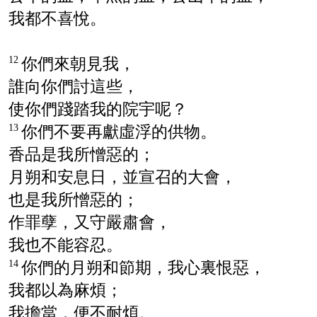
我都不喜悅。
你們來朝見我，
12
誰向你們討這些，
使你們踐踏我的院宇呢？
你們不要再獻虛浮的供物。
13
香品是我所憎惡的；
月朔和安息日，並宣召的大會，
也是我所憎惡的；
作罪孽，又守嚴肅會，
我也不能容忍。
你們的月朔和節期，我心裏恨惡，
14
我都以為麻煩；
我擔當，便不耐煩。