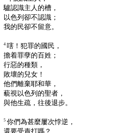
驢認識主人的槽，
以色列
卻不認識；
我的民卻不留意。
嗐！犯罪的國民，
4
擔着罪孽的百姓；
行惡的種類，
敗壞的兒女！
他們離棄耶和華，
藐視
以色列
的聖者，
與他生疏，往後退步。
你們為甚麼屢次悖逆，
5
還要受責打嗎？