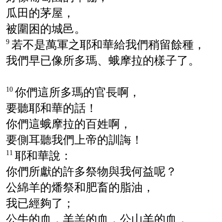
瓜田的茅屋，
被圍困的城邑。
若不是萬軍之耶和華給我們稍留餘種，
9
我們早已像
所多瑪
、
蛾摩拉
的樣子了。
你們這
所多瑪
的官長啊，
10
要聽耶和華的話！
你們這
蛾摩拉
的百姓啊，
要側耳聽我們上帝的訓誨！
耶和華說：
11
你們所獻的許多祭物與我何益呢？
公綿羊的燔祭和肥畜的脂油，
我已經夠了；
公牛的血，羊羔的血，公山羊的血，