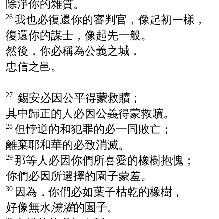
除淨你的雜質。
我也必復還你的審判官，像起初一樣，
26
復還你的謀士，像起先一般。
然後，你必稱為公義之城，
忠信之邑。
錫安
必因公平得蒙救贖；
27
其中歸正的人必因公義得蒙救贖。
但悖逆的和犯罪的必一同敗亡；
28
離棄耶和華的必致消滅。
那等人必因你們所喜愛的橡樹抱愧；
29
你們必因所選擇的園子蒙羞。
因為，你們必如葉子枯乾的橡樹，
30
好像無水
澆灌
的園子。