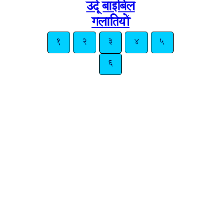
उर्दू बाइबिल
गलातियों
१
२
३
४
५
६