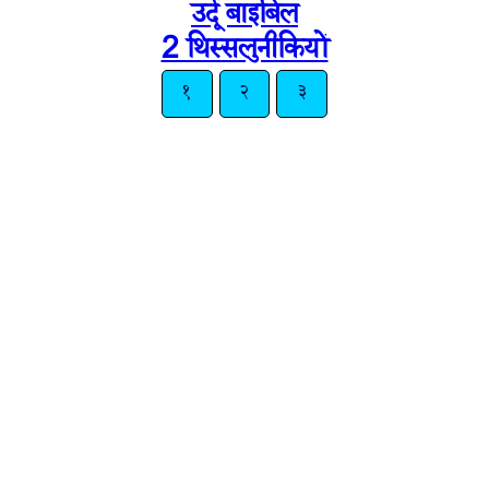
उर्दू बाइबिल
2 थिस्सलुनीकियों
१
२
३