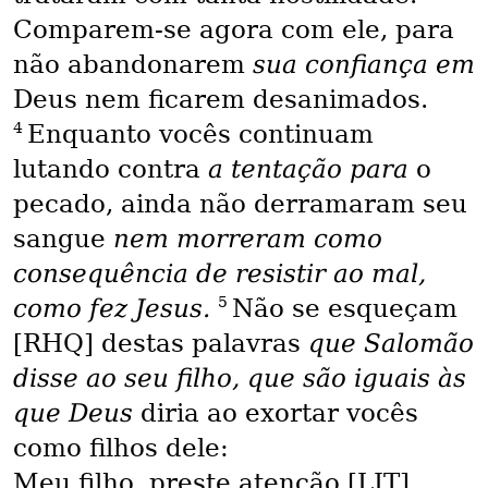
Comparem-se agora com ele, para
não abandonarem
sua confiança em
Deus nem ficarem desanimados.
4
Enquanto vocês continuam
lutando contra
a tentação para
o
pecado, ainda não derramaram seu
sangue
nem morreram como
consequência de resistir ao mal,
5
como fez Jesus.
Não se esqueçam
[RHQ] destas palavras
que Salomão
disse ao seu filho, que são iguais às
que Deus
diria ao exortar vocês
como filhos dele:
Meu filho, preste atenção [LIT]