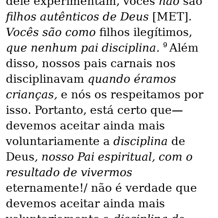
dele experimentam, vocês
não
são
filhos autênticos de Deus
[MET].
Vocês são como
filhos ilegítimos,
9
que nenhum pai disciplina.
Além
disso, nossos pais carnais nos
disciplinavam
quando éramos
crianças,
e nós os respeitamos por
isso. Portanto, está certo que—
devemos aceitar ainda mais
voluntariamente a
disciplina
de
Deus
, nosso Pai espiritual, com o
resultado de vivermos
eternamente!/ não é verdade que
devemos aceitar ainda mais