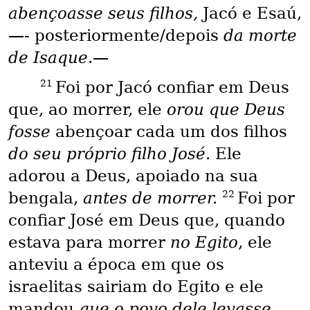
abençoasse seus filhos,
Jacó e Esaú,
—- posteriormente/depois
da morte
de Isaque
.—
21
Foi por Jacó confiar em Deus
que, ao morrer, ele
orou que Deus
fosse
abençoar cada um dos filhos
do seu próprio filho José.
Ele
adorou a Deus, apoiado na sua
22
bengala,
antes de morrer.
Foi por
confiar José em Deus que, quando
estava para morrer
no Egito
, ele
anteviu a época em que os
israelitas sairiam do Egito e ele
mandou
que o povo dele levasse