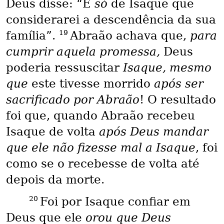
Deus disse: “É
só
de Isaque que
considerarei a descendência da sua
19
família”.
Abraão achava que,
para
cumprir aquela promessa,
Deus
poderia ressuscitar
Isaque, mesmo
que
este tivesse morrido
após ser
sacrificado por Abraão
! O resultado
foi que, quando Abraão recebeu
Isaque de volta
após Deus mandar
que ele não fizesse mal a Isaque
, foi
como se o recebesse de volta até
depois da morte.
20
Foi por Isaque confiar em
Deus que ele
orou que Deus