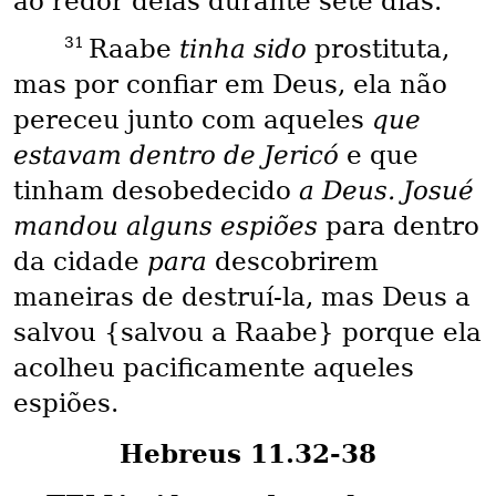
ao redor delas durante sete dias.
31
Raabe
tinha sido
prostituta,
mas por confiar em Deus, ela não
pereceu junto com aqueles
que
estavam dentro de Jericó
e que
tinham desobedecido
a Deus. Josué
mandou alguns espiões
para dentro
da cidade
para
descobrirem
maneiras de destruí-la, mas Deus a
salvou {salvou a Raabe} porque ela
acolheu pacificamente aqueles
espiões.
Hebreus 11.32-38