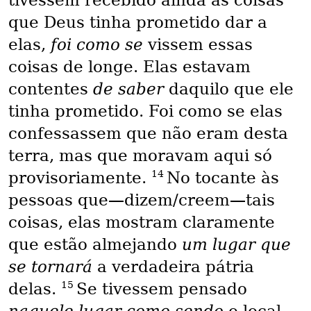
que Deus tinha prometido dar a
elas,
foi como se
vissem essas
coisas de longe. Elas estavam
contentes
de saber
daquilo que ele
tinha prometido. Foi como se elas
confessassem que não eram desta
terra, mas que moravam aqui só
14
provisoriamente.
No tocante às
pessoas que—dizem/creem—tais
coisas, elas mostram claramente
que estão almejando
um lugar que
se tornará
a verdadeira pátria
15
delas.
Se tivessem pensado
naquele lugar como sendo
o local