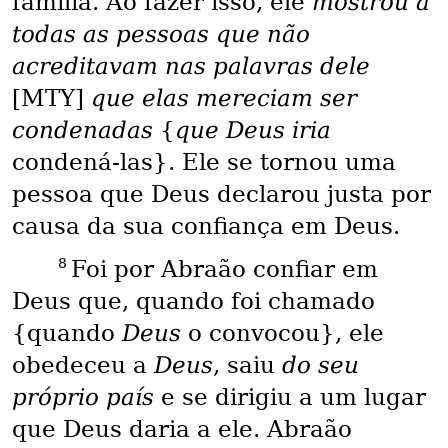
família. Ao fazer isso, ele
mostrou a
todas as pessoas que não
acreditavam nas palavras dele
[MTY]
que elas mereciam ser
condenadas
{
que Deus iria
condená-las}. Ele se tornou uma
pessoa que Deus declarou justa por
causa da sua confiança em Deus.
8
Foi por Abraão confiar em
Deus que, quando foi chamado
{quando
Deus
o convocou}, ele
obedeceu a
Deus
, saiu
do seu
próprio país
e se dirigiu a um lugar
que Deus daria a ele. Abraão