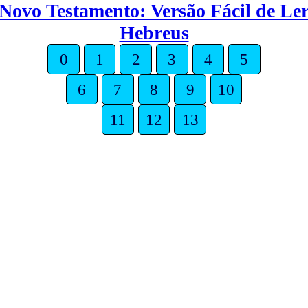
Novo Testamento: Versão Fácil de Le
Hebreus
0
1
2
3
4
5
6
7
8
9
10
11
12
13