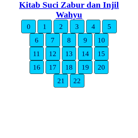
Kitab Suci Zabur dan Injil
Wahyu
0
1
2
3
4
5
6
7
8
9
10
11
12
13
14
15
16
17
18
19
20
21
22