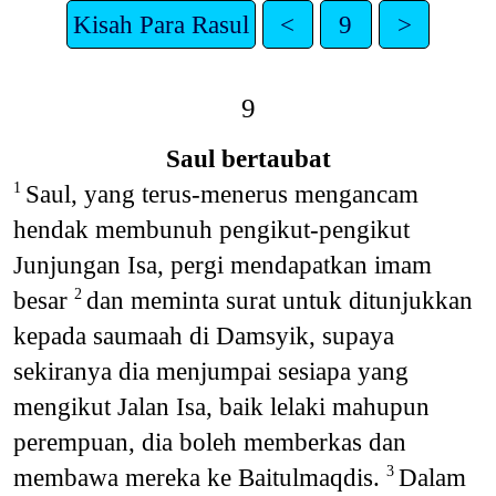
Kisah Para Rasul
<
9
>
9
Saul bertaubat
Saul, yang terus-menerus mengancam
1
hendak membunuh pengikut-pengikut
Junjungan Isa, pergi mendapatkan imam
besar
dan meminta surat untuk ditunjukkan
2
kepada saumaah di Damsyik, supaya
sekiranya dia menjumpai sesiapa yang
mengikut Jalan Isa, baik lelaki mahupun
perempuan, dia boleh memberkas dan
membawa mereka ke Baitulmaqdis.
Dalam
3