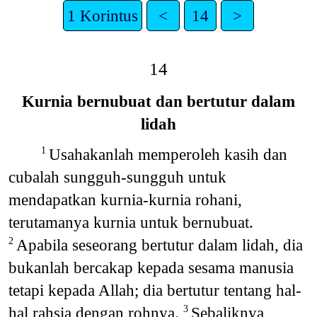
1 Korintus
<
14
>
14
Kurnia bernubuat dan bertutur dalam
lidah
Usahakanlah memperoleh kasih dan
1
cubalah sungguh-sungguh untuk
mendapatkan kurnia-kurnia rohani,
terutamanya kurnia untuk bernubuat.
Apabila seseorang bertutur dalam lidah, dia
2
bukanlah bercakap kepada sesama manusia
tetapi kepada Allah; dia bertutur tentang hal-
hal rahsia dengan rohnya.
Sebaliknya,
3