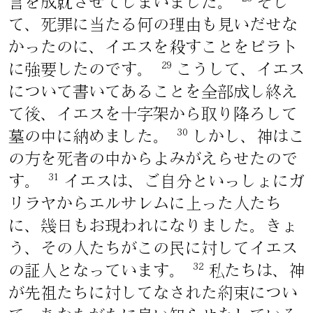
言を成就させてしまいました。
そし
て、死罪に当たる何の理由も見いだせな
かったのに、イエスを殺すことをピラト
29
に強要したのです。
こうして、イエス
について書いてあることを全部成し終え
て後、イエスを十字架から取り降ろして
30
墓の中に納めました。
しかし、神はこ
の方を死者の中からよみがえらせたので
31
す。
イエスは、ご自分といっしょにガ
リラヤからエルサレムに上った人たち
に、幾日もお現われになりました。きょ
う、その人たちがこの民に対してイエス
32
の証人となっています。
私たちは、神
が先祖たちに対してなされた約束につい