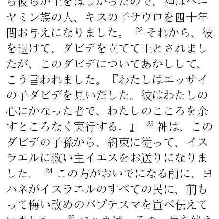
ら彼らが王をほしがったので、神はベニ
ヤミン族の人、キスの子サウロを四十年
22
間お与えになりました。
それから、彼
を退けて、ダビデを立てて王とされまし
たが、このダビデについてあかしして、
こう言われました。『わたしはエッサイ
の子ダビデを見いだした。彼はわたしの
心にかなった者で、わたしのこころを余
23
すところなく実行する。』
神は、この
ダビデの子孫から、約束に従って、イス
ラエルに救い主イエスをお送りになりま
24
した。
この方がおいでになる前に、ヨ
ハネがイスラエルのすべての民に、前も
って悔い改めのバプテスマを宣べ伝えて
25