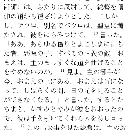
術師）は、ふたりに反対して、総督を信
9
仰の道から遠ざけようとした。
しか
し、サウロ、別名でパウロは、聖霊に満
10
たされ、彼をにらみつけて、
言った。
「ああ、あらゆる偽りとよこしまに満ち
た者、悪魔の子、すべての正義の敵。お
まえは、主のまっすぐな道を曲げること
11
をやめないのか。
見よ。主の御手が
今、おまえの上にある。おまえは盲にな
って、しばらくの間、日の光を見ること
ができなくなる。」と言った。するとた
ちまち、かすみとやみが彼をおおったの
で、彼は手を引いてくれる人を捜し回っ
12
た。
この出来事を見た総督は、主の教