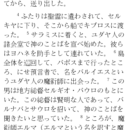
てから、送り出した。
4
ふたりは聖霊に遣わされて、セル
キヤに下り、そこから船でキプロスに渡
5
った。
サラミスに着くと、ユダヤ人の
諸会堂で神のことばを宣べ始めた。彼ら
6
はヨハネを助手として連れていた。
島
全体を巡回して、パポスまで行ったとこ
ろ、にせ預言者で、名をバルイエスとい
7
うユダヤ人の魔術師に出会った。
この
男は地方総督セルギオ・パウロのもとに
いた。この総督は賢明な人であって、バ
ルナバとサウロを招いて、神のことばを
8
聞きたいと思っていた。
ところが、魔
術師エルマ（エルマという名を訳すと魔