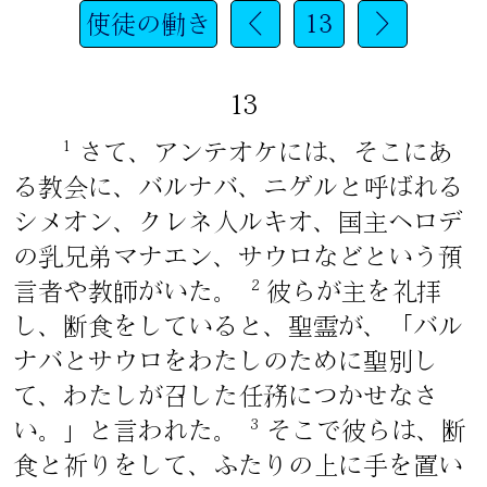
使徒の働き
<
13
>
13
1
さて、アンテオケには、そこにあ
る教会に、バルナバ、ニゲルと呼ばれる
シメオン、クレネ人ルキオ、国主ヘロデ
の乳兄弟マナエン、サウロなどという預
2
言者や教師がいた。
彼らが主を礼拝
し、断食をしていると、聖霊が、「バル
ナバとサウロをわたしのために聖別し
て、わたしが召した任務につかせなさ
3
い。」と言われた。
そこで彼らは、断
食と祈りをして、ふたりの上に手を置い