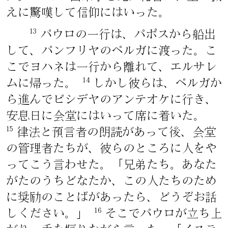
えに驚嘆して信仰にはいった。
13
パウロの一行は、パポスから船出
して、パンフリヤのペルガに渡った。こ
こでヨハネは一行から離れて、エルサレ
14
ムに帰った。
しかし彼らは、ペルガか
ら進んでピシデヤのアンテオケに行き、
安息日に会堂にはいって席に着いた。
15
律法と預言者の朗読があって後、会堂
の管理者たちが、彼らのところに人をや
ってこう言わせた。「兄弟たち。あなた
がたのうちどなたか、この人たちのため
に奨励のことばがあったら、どうぞお話
16
しください。」
そこでパウロが立ち上