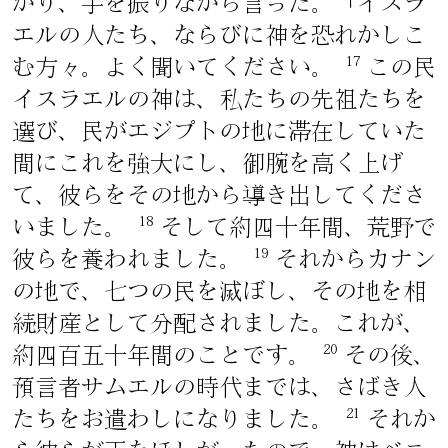
がり、手を振りながら言った。「イスラ
エルの人たち、ならびに神を恐れかしこ
17
む方々。よく聞いてください。
この民
イスラエルの神は、私たちの先祖たちを
選び、民がエジプトの地に滞在していた
間にこれを強大にし、御腕を高く上げ
て、彼らをその地から導き出してくださ
18
いました。
そして約四十年間、荒野で
19
彼らを養われました。
それからカナン
の地で、七つの民を滅ぼし、その地を相
続財産として分配されました。これが、
20
約四百五十年間のことです。
その後、
預言者サムエルの時代までは、さばき人
21
たちをお遣わしになりました。
それか