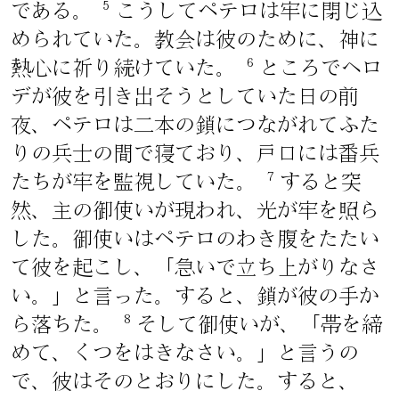
5
である。
こうしてペテロは牢に閉じ込
められていた。教会は彼のために、神に
6
熱心に祈り続けていた。
ところでヘロ
デが彼を引き出そうとしていた日の前
夜、ペテロは二本の鎖につながれてふた
りの兵士の間で寝ており、戸口には番兵
7
たちが牢を監視していた。
すると突
然、主の御使いが現われ、光が牢を照ら
した。御使いはペテロのわき腹をたたい
て彼を起こし、「急いで立ち上がりなさ
い。」と言った。すると、鎖が彼の手か
8
ら落ちた。
そして御使いが、「帯を締
めて、くつをはきなさい。」と言うの
で、彼はそのとおりにした。すると、