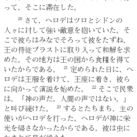
って、そこに滞在した。
20
さて、ヘロデはツロとシドンの
人々に対して強い敵意を抱いていた。そ
こで彼らはみなでそろって彼をたずね、
王の侍従ブラストに取り入って和解を求
めた。その地方は王の国から食糧を得て
21
いたからである。
定められた日に、ヘ
ロデは王服を着けて、王座に着き、彼ら
22
に向かって演説を始めた。
そこで民衆
は、「神の声だ。人間の声ではない。」
23
と叫び続けた。
するとたちまち、主の
使いがヘロデを打った。ヘロデが神に栄
光を帰さなかったからである。彼は虫に