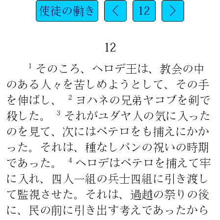
使徒の働き
<
12
>
12
1
そのころ、ヘロデ王は、教会の中
のある人々を苦しめようとして、その手
2
を伸ばし、
ヨハネの兄弟ヤコブを剣で
3
殺した。
それがユダヤ人の気に入った
のを見て、次にはペテロをも捕えにかか
った。それは、種なしパンの祝いの時期
4
であった。
ヘロデはペテロを捕えて牢
に入れ、四人一組の兵士四組に引き渡し
て監視させた。それは、過越の祭りの後
に、民の前に引き出す考えであったから