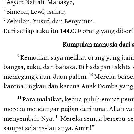
Asyer, Naftali, Manasye,
Simeon, Lewi, Isakar,
7
Zebulon, Yusuf, dan Benyamin.
8
Dari setiap suku itu 144.000 orang yang diberi
Kumpulan manusia dari s
Kemudian saya melihat orang yang jumla
9
bangsa, suku, dan bahasa. Di hadapan takht
memegang daun-daun palem.
Mereka berser
10
karena Engkau dan karena Anak Domba yang 
Para malaikat, kedua puluh empat pemi
11
mereka mendengar pujian dari umat Allah yan
menyembah-Nya.
Mereka semua berseru-seru
12
sampai selama-lamanya. Amin!”