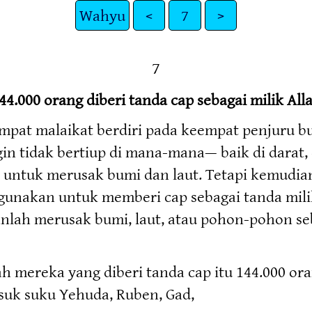
Wahyu
<
7
>
7
44.000 orang diberi tanda cap sebagai milik All
i empat malaikat berdiri pada keempat penjur
angin tidak bertiup di mana-mana— baik di darat
 untuk merusak bumi dan laut. Tetapi kemudian
unakan untuk memberi cap sebagai tanda milik A
nlah merusak bumi, laut, atau pohon-pohon s
ereka yang diberi tanda cap itu 144.000 orang
asuk suku Yehuda, Ruben, Gad,