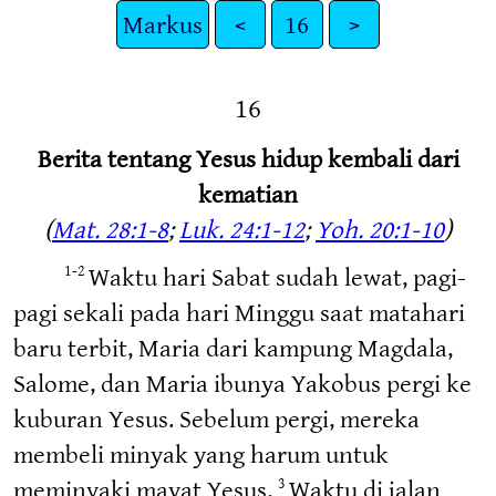
Markus
<
16
>
16
Berita tentang Yesus hidup kembali dari
kematian
(
Mat. 28:1-8
;
Luk. 24:1-12
;
Yoh. 20:1-10
)
Waktu hari Sabat sudah lewat, pagi-
1-2
pagi sekali pada hari Minggu saat matahari
baru terbit, Maria dari kampung Magdala,
Salome, dan Maria ibunya Yakobus pergi ke
kuburan Yesus. Sebelum pergi, mereka
membeli minyak yang harum untuk
meminyaki mayat Yesus.
Waktu di jalan
3