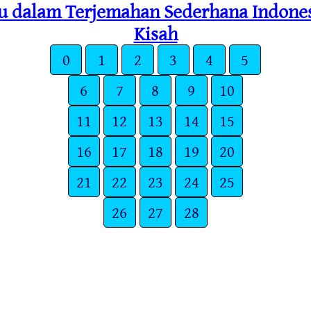
ru dalam Terjemahan Sederhana Indones
Kisah
0
1
2
3
4
5
6
7
8
9
10
11
12
13
14
15
16
17
18
19
20
21
22
23
24
25
26
27
28