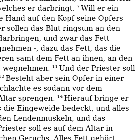
7
welches er darbringt.
Will er ein
 Hand auf den Kopf seine Opfers
r sollen das Blut ringsum an den
darbringen, und zwar das Fett
nehmen -, dazu das Fett, das die
eren samt dem Fett an ihnen, an den
11
 es wegnehmen.
Und der Priester soll
12
Besteht aber sein Opfer in einer
chlachte es sodann vor dem
14
Altar sprengen.
Hierauf bringe er
s die Eingeweide bedeckt, und alles
 den Lendenmuskeln, und das
riester soll es auf dem Altar in
chen Geruchs. Alles Fett gehört