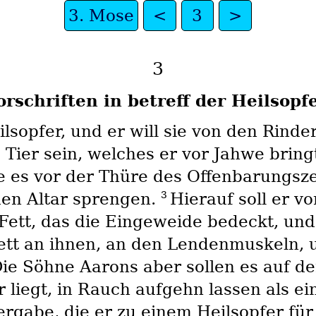
3. Mose
<
3
>
3
orschriften in betreff der Heilsopfe
ilsopfer, und er will sie von den Rind
 Tier sein, welches er vor Jahwe bring
e es vor der Thüre des Offenbarungsze
3
 den Altar sprengen.
Hierauf soll er v
Fett, das die Eingeweide bedeckt, und
tt an ihnen, an den Lendenmuskeln, 
ie Söhne Aarons aber sollen es auf d
 liegt, in Rauch aufgehn lassen als e
fergabe, die er zu einem Heilsopfer fü