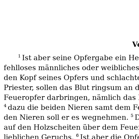
V
1
Ist aber seine Opfergabe ein He
fehlloses männliches oder weibliches
den Kopf seines Opfers und schlacht
Priester, sollen das Blut ringsum an
Feueropfer darbringen, nämlich das 
4
dazu die beiden Nieren samt dem Fe
5
den Nieren soll er es wegnehmen.
D
auf den Holzscheiten über dem Feuer
6
lieblichen Geruchs.
Ist aber die Op