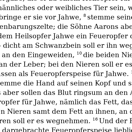
männliches oder weibliches Tier sein, 
8
ringe er sie vor Jahwe,
stemme seine
enbarungszelte; die Söhne Aarons abe
 dem Heilsopfer Jahwe ein Feueropfer 
 dicht am Schwanzbein soll er ihn weg
10
t an den Eingeweiden,
die beiden Ni
n der Leber; bei den Nieren soll er
assen als Feueropferspeise für Jahwe.
temme die Hand auf seinen Kopf und s
 aber sollen das Blut ringsum an den 
opfer für Jahwe, nämlich das Fett, da
en Nieren samt dem Fett an ihnen, an
16
eren soll er es wegnehmen.
Und der P
 dargebrachte Feueropferspeise liebli