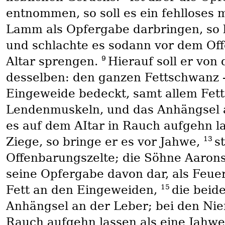
entnommen, so soll es ein fehlloses 
Lamm als Opfergabe darbringen, so b
und schlachte es sodann vor dem Off
9
Altar sprengen.
Hierauf soll er von
desselben: den ganzen Fettschwanz -
Eingeweide bedeckt, samt allem Fet
Lendenmuskeln, und das Anhängsel a
es auf dem AItar in Rauch aufgehn l
13
Ziege, so bringe er es vor Jahwe,
s
Offenbarungszelte; die Söhne Aarons
seine Opfergabe davon dar, als Feuer
15
Fett an den Eingeweiden,
die beid
Anhängsel an der Leber; bei den Ni
Rauch aufgehn lassen als eine Jahwe