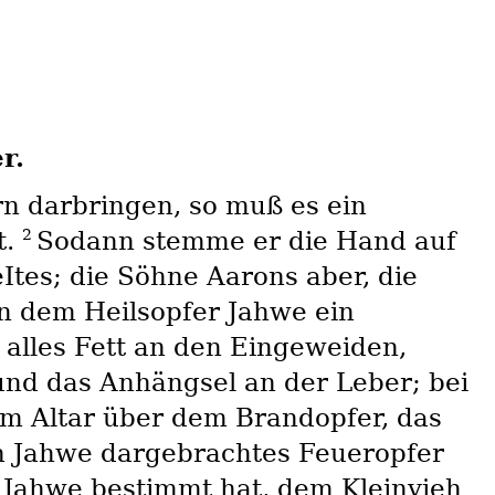
r.
ern darbringen, so muß es ein
2
t.
Sodann stemme er die Hand auf
Ites; die Söhne Aarons aber, die
on dem Heilsopfer Jahwe ein
 alles Fett an den Eingeweiden,
und das Anhängsel an der Leber; bei
em Altar über dem Brandopfer, das
in Jahwe dargebrachtes Feueropfer
r Jahwe bestimmt hat, dem Kleinvieh