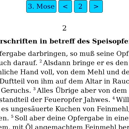
3. Mose
<
2
>
2
rschriften in betreff des Speisopfe
fergabe darbringen, so muß seine Opf
2
uch darauf.
Alsdann bringe er es den
hliche Hand voll, von dem Mehl und d
Duftteil von ihm auf dem Altar in Rau
3
n Geruchs.
Alles Übrige aber von dem 
4
standteil der Feueropfer Jahwes.
Wil
 es ungesäuerte Kuchen von Feinmehl,
5
den.
Soll aber deine Opfergabe in eine
em, mit Öl angemachtem Feinmehl bere