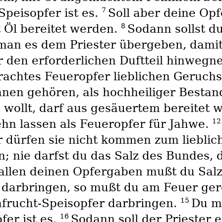
7
Speisopfer ist es.
Soll aber deine Op
8
t Öl bereitet werden.
Sodann sollst du
 man es dem Priester übergeben, damit
r den erforderlichen Duftteil hinweg
rachtes Feueropfer lieblichen Geruch
hnen gehören, als hochheiliger Bestan
 wollt, darf aus gesäuertem bereitet w
1
hn lassen als Feueropfer für Jahwe.
r dürfen sie nicht kommen zum liebli
 nie darfst du das Salz des Bundes, d
 allen deinen Opfergaben mußt du Sal
n darbringen, so mußt du am Feuer ge
15
hfrucht-Speisopfer darbringen.
Du m
16
fer ist es.
Sodann soll der Priester e