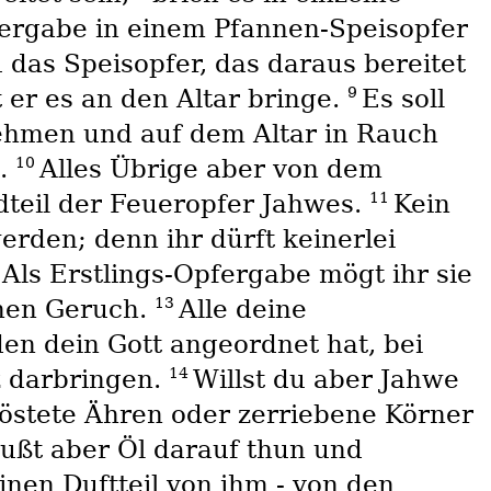
fergabe in einem Pfannen-Speisopfer
 das Speisopfer, das daraus bereitet
9
 er es an den Altar bringe.
Es soll
nehmen und auf dem Altar in Rauch
10
s.
Alles Übrige aber von dem
11
dteil der Feueropfer Jahwes.
Kein
erden; denn ihr dürft keinerlei
2
Als Erstlings-Opfergabe mögt ihr sie
13
chen Geruch.
Alle deine
en dein Gott angeordnet hat, bei
14
z darbringen.
Willst du aber Jahwe
röstete Ähren oder zerriebene Körner
ußt aber Öl darauf thun und
inen Duftteil von ihm - von den