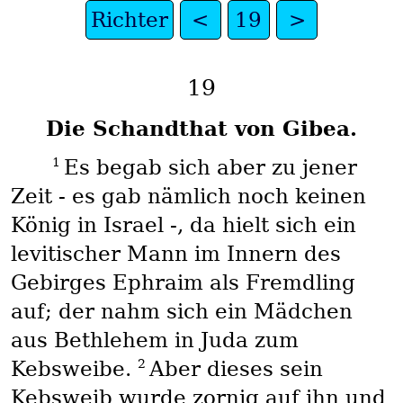
Richter
<
19
>
19
Die Schandthat von Gibea.
1
Es begab sich aber zu jener
Zeit - es gab nämlich noch keinen
König in Israel -, da hielt sich ein
levitischer Mann im Innern des
Gebirges Ephraim als Fremdling
auf; der nahm sich ein Mädchen
aus Bethlehem in Juda zum
2
Kebsweibe.
Aber dieses sein
Kebsweib wurde zornig auf ihn und