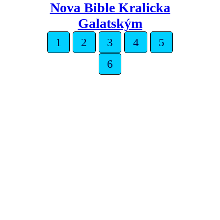
Nova Bible Kralicka
Galatským
1
2
3
4
5
6