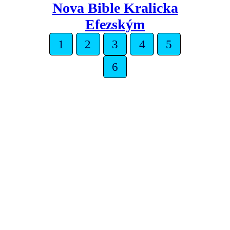
Nova Bible Kralicka
Efezským
1
2
3
4
5
6