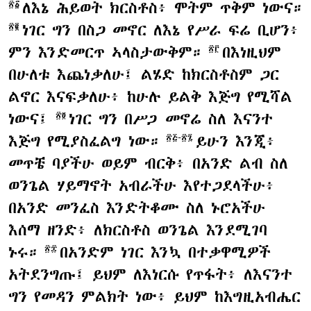
ለእኔ ሕይወት ክርስቶስ፥ ሞትም ጥቅም ነውና።
፳፩
ነገር ግን በስጋ መኖር ለእኔ የሥራ ፍሬ ቢሆን፥
፳፪
ምን እንድመርጥ ኣላስታውቅም።
በእነዚህም
፳፫
በሁለቱ እጨነቃለሁ፤ ልሄድ ከክርስቶስም ጋር
ልኖር እናፍቃለሁ፥ ከሁሉ ይልቅ እጅግ የሚሻል
ነውና፤
ነገር ግን በሥጋ መኖሬ ስለ እናንተ
፳፬
እጅግ የሚያስፈልግ ነው።
ይሁን እንጂ፥
፳፭-፳፯
መጥቼ ባያችሁ ወይም ብርቅ፥ በአንድ ልብ ስለ
ወንጌል ሃይማኖት አብራችሁ እየተጋደላችሁ፥
በአንድ መንፈስ እንድትቆሙ ስለ ኑሮአችሁ
እሰማ ዘንድ፥ ለክርስቶስ ወንጌል እንደሚገባ
ኑሩ።
በአንድም ነገር እንኳ በተቃዋሚዎች
፳፰
አትደንግጡ፤ ይህም ለእነርሱ የጥፋት፥ ለእናንተ
ግን የመዳን ምልክት ነው፥ ይህም ከእግዚአብሔር