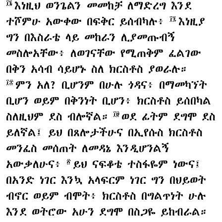
እነዚህ ወንጌልን መመከቻ ለማድረግ እንደ
፲፮
ተሾምሁ አውቀው በፍቅር ይሰብካሉ፥
እነዚያ
፲፯
ግን በእስራቴ ላይ መከራን ሊያመጡብኝ
መስሎአቸው፥ ለወገናቸው የሚጠቅም ፈልገው
በቅን አሳብ ሳይሆኑ ስለ ክርስቶስ ያወራሉ።
ምን አለ? ቢሆንም በሁሉ ጎዳና፥ በማመካኘት
፲፰
ቢሆን ወይም በቅንነት ቢሆን፥ ክርስቶስ ይሰበካል
ስለዚህም ደስ ብሎኛል።
ወደ ፊትም ደግሞ ደስ
፲፱
ይለኛል፤ ይህ በጸሎታችሁና በኢየሱስ ክርስቶስ
መንፈስ መሰጠት ለመዳኔ እንዲሆንልኝ
አውቃለሁና፥
ይህ ናፍቆቴ ተስፋዬም ነውና፤
፳
በአንድ ነገር እንኳ አላፍርም ነገር ግን በህይወት
ብኖር ወይም ብሞት፥ ክርስቶስ በግልጥነት ሁሉ
እንደ ወትሮው አሁን ደግሞ በስጋዬ ይከብራል።