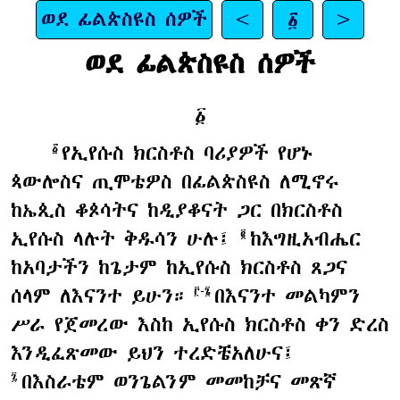
ወደ ፊልጵስዩስ ሰዎች
<
፩
>
ወደ ፊልጵስዩስ ሰዎች
፩
የኢየሱስ ክርስቶስ ባሪያዎች የሆኑ
፩
ጳውሎስና ጢሞቴዎስ በፊልጵስዩስ ለሚኖሩ
ከኤጲስ ቆጶሳትና ከዲያቆናት ጋር በክርስቶስ
ኢየሱስ ላሉት ቅዱሳን ሁሉ፤
ከእግዚአብሔር
፪
ከአባታችን ከጌታም ከኢየሱስ ክርስቶስ ጸጋና
ሰላም ለእናንተ ይሁን።
በእናንተ መልካምን
፫-፮
ሥራ የጀመረው እስከ ኢየሱስ ክርስቶስ ቀን ድረስ
እንዲፈጽመው ይህን ተረድቼአለሁና፤
በእስራቴም ወንጌልንም መመከቻና መጽኛ
፯