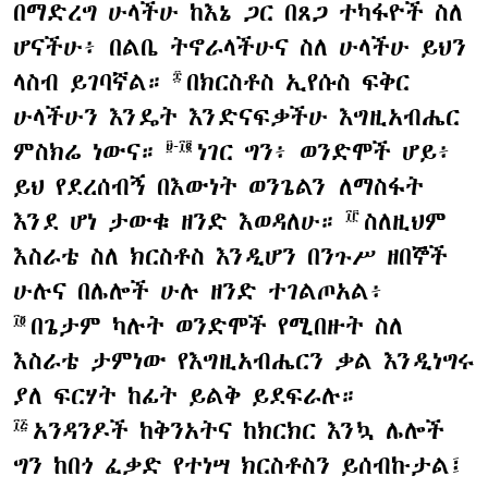
በማድረግ ሁላችሁ ከእኔ ጋር በጸጋ ተካፋዮች ስለ
ሆናችሁ፥ በልቤ ትኖራላችሁና ስለ ሁላችሁ ይህን
ላስብ ይገባኛል።
በክርስቶስ ኢየሱስ ፍቅር
፰
ሁላችሁን እንዴት እንድናፍቃችሁ እግዚአብሔር
ምስክሬ ነውና።
ነገር ግን፥ ወንድሞች ሆይ፥
፱-፲፪
ይህ የደረሰብኝ በእውነት ወንጌልን ለማስፋት
እንደ ሆነ ታውቁ ዘንድ እወዳለሁ።
ስለዚህም
፲፫
እስራቴ ስለ ክርስቶስ እንዲሆን በንጉሥ ዘበኞች
ሁሉና በሌሎች ሁሉ ዘንድ ተገልጦአል፥
በጌታም ካሉት ወንድሞች የሚበዙት ስለ
፲፬
እስራቴ ታምነው የእግዚአብሔርን ቃል እንዲነግሩ
ያለ ፍርሃት ከፊት ይልቅ ይደፍራሉ።
አንዳንዶች ከቅንአትና ከክርክር እንኳ ሌሎች
፲፭
ግን ከበጎ ፈቃድ የተነሣ ክርስቶስን ይሰብኩታል፤