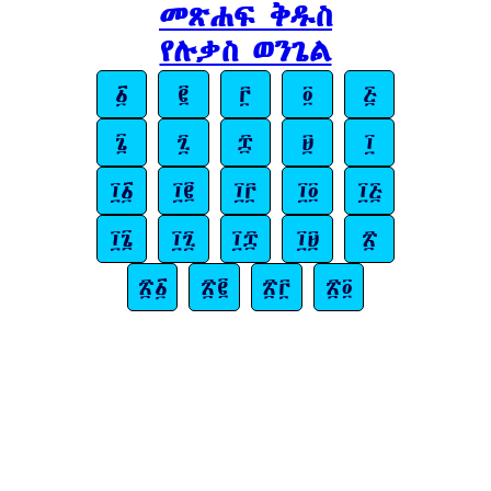
መጽሐፍ ቅዱስ
የሉቃስ ወንጌል
፩
፪
፫
፬
፭
፮
፯
፰
፱
፲
፲፩
፲፪
፲፫
፲፬
፲፭
፲፮
፲፯
፲፰
፲፱
፳
፳፩
፳፪
፳፫
፳፬