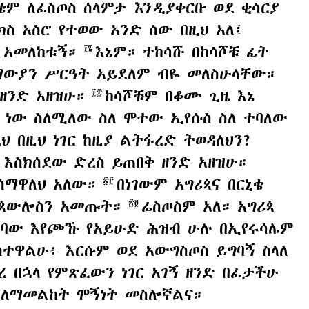
ኒቄም ለፊስጦስ ሰላምታ እንዲያቀርቡ ወደ ቂሳርያ
ስ አስሮ የተወው አንድ ሰው በዚህ አለ፤
ሱ አመለከቱኝ።
እኔም። ተከሳሹ በከሳሾቹ ፊት
፲፮
ሮማውያን ሥርዓት አይደለም ብዬ መለስሁላቸው።
 ዘንድ አዘዝሁ።
ከሳሾቹም በቆሙ ጊዜ እኔ
፲፰
ው ነው ስለሚለው ስለ ሞተው ኢየሱስ ስለ ተባለው
ህ በዚህ ነገር ከዚያ ልትፋረድ ትወዳለህን?
 እስክሰደው ድረስ ይጠበቅ ዘንድ አዘዝሁ።
ትሰማዋለህ አለው።
በነገውም አግሪጳና በርኒቄ
፳፫
ዜ ጳውሎስን አመጡት።
ፊስጦስም አለ። አግሪጳ
፳፬
ይገባው እየጮኹ የአይሁድ ሕዝብ ሁሉ በኢየሩሳሌም
አስተዋልሁ፥ እርሱም ወደ አውግስጦስ ይግባኝ ስላለ
ረ በኋላ የምጽፈውን ነገር አገኝ ዘንድ በፊታችሁ
 አለማመልከት ሞኝነት መስሎኛልና።