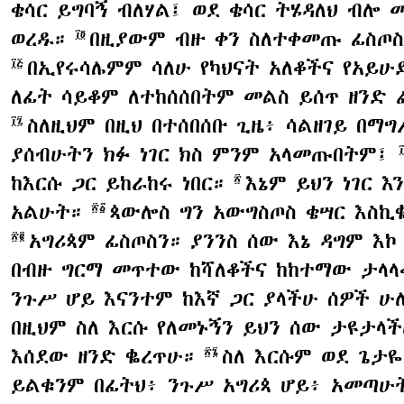
ቄሳር ይግባኝ ብለሃል፤ ወደ ቄሳር ትሄዳለህ ብሎ 
ወረዱ።
በዚያውም ብዙ ቀን ስለተቀመጡ ፊስጦስ 
፲፬
በኢየሩሳሌምም ሳለሁ የካህናት አለቆችና የአይሁ
፲፭
ለፊት ሳይቆም ለተከሰሰበትም መልስ ይሰጥ ዘንድ
ስለዚህም በዚህ በተሰበሰቡ ጊዜ፥ ሳልዘገይ በ
፲፯
ያሰብሁትን ክፉ ነገር ክስ ምንም አላመጡበትም፤
ከእርሱ ጋር ይከራከሩ ነበር።
እኔም ይህን ነገር 
፳
አልሁት።
ጳውሎስ ግን አውግስጦስ ቄሣር እስኪቈ
፳፩
አግሪጳም ፊስጦስን። ያንንስ ሰው እኔ ዳግም እኮ
፳፪
በብዙ ግርማ መጥተው ከሻለቆችና ከከተማው ታላላ
ንጉሥ ሆይ እናንተም ከእኛ ጋር ያላችሁ ሰዎች ሁ
በዚህም ስለ እርሱ የለመኑኝን ይህን ሰው ታዩታላ
እሰደው ዘንድ ቈረጥሁ።
ስለ እርሱም ወደ ጌታዬ
፳፮
ይልቁንም በፊትህ፥ ንጉሥ አግሪጳ ሆይ፥ አመጣ