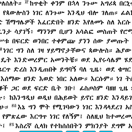
መለሰለት።
ከጥቂት ቀንም በኋላ ንጉሡ አግሪጳ በር
፲፫
የጳውሎስን ነገር ለንጉሡ እንዲህ ብሎ ገለጠ። ፊልክ
ድ ሽማግሌዎች እፈርድበት ዘንድ እየለመኑ ስለ እር
 ፈንታ ሳያገኝ፥ ማንንም ቢሆን አሳልፎ መስጠት የ
ማግሥቱ በፍርድ ወንበር ተቀምጬ ያንን ሰው ያመጡት
ነገር ግን ስለ ገዛ ሃይማኖታቸውና ጳውሎስ። ሕያ
፲፱
እንዴት እንድመረምር አመንትቼ። ወደ ኢየሩሳሌም ሄደ
ርጥ ድረስ እንዲጠበቅ ይግባኝ ባለ ጊዜ፥ ወደ ቄሣር
 እሰማው ዘንድ እወድ ነበር አለው። እርሱም። ነገ 
ቆች ጋር ወደ ፍርድ ቤት ገቡ፤ ፊስጦስም ባዘዘ ጊ
ሉ፥ ከእንግዲህ ወዲህ በሕይወት ይኖር ዘንድ እንዳ
ችሁ።
እኔ ግን ሞት የሚገባውን ነገር እንዳላደረገ 
፳፭
 የምጽፈው እርግጥ ነገር የለኝም፤ ስለዚህ ከተመረመ
ሁት፤
እስረኛ ሲላክ የተከሰሰበትን ምክንያት ደግሞ
፳፯