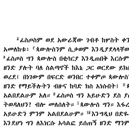
ፊስጦስም ወደ አውራጃው ገብቶ ከሦስት ቀን
፩
አመለከቱ፥
ጳውሎስንም ሲቃወም እንዲያደላላቸው
፫
ፊስጦስ ግን ጳውሎስ በቂሳርያ እንዲጠበቅ እርሱ
፬
ዘንድ ያሉት ባለ ስልጣኖች ከእኔ ጋር ወርደው ይ
ወረደ፤ በነገውም በፍርድ ወንበር ተቀምጦ ጳውሎስ
ዘንድ የማይችሉትን ብዙና ከባድ ክስ አነሱበት፤
፰
አልበደልሁም አለ።
ፊስጦስ ግን አይሁድን ደስ ያ
፱
ትወዳለህን? ብሎ መለሰለት።
ጳውሎስ ግን። እፋ
፲
አይሁድን ምንም አልበደልሁም።
እንግዲህ በድዬ
፲፩
እንደሆነ ግን ለእነርሱ አሳልፎ ይሰጠኝ ዘንድ ማን