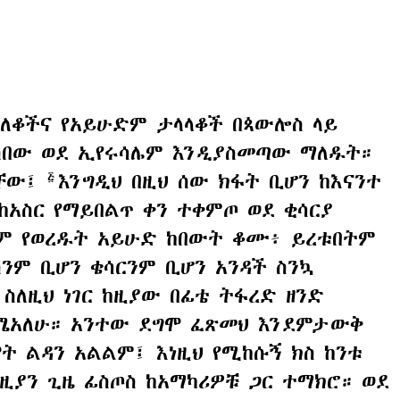
አለቆችና የአይሁድም ታላላቆች በጳውሎስ ላይ
ስበው ወደ ኢየሩሳሌም እንዲያስመጣው ማለዱት።
ላቸው፤
እንግዲህ በዚህ ሰው ክፋት ቢሆን ከእናንተ
፭
ከአስር የማይበልጥ ቀን ተቀምጦ ወደ ቂሳርያ
ሌም የወረዱት አይሁድ ከበውት ቆሙ፥ ይረቱበትም
ንም ቢሆን ቄሳርንም ቢሆን አንዳች ስንኳ
ስለዚህ ነገር ከዚያው በፊቴ ትፋረድ ዘንድ
 ቆሜአለሁ። አንተው ደግሞ ፈጽመህ እንደምታውቅ
ሞት ልዳን አልልም፤ እነዚህ የሚከሱኝ ክስ ከንቱ
በዚያን ጊዜ ፊስጦስ ከአማካሪዎቹ ጋር ተማክሮ። ወደ