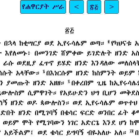
የሐዋርያት ሥራ
<
፳፭
>
፳፭
 በኋላ ከቂሣርያ ወደ ኢየሩሳሌም ወጣ።
የካህናቱ 
፪
 እየለመኑ፥ በመንገድ ሸምቀው ይገድሉት ዘንድ አ
ም ራሱ ወደዚያ ፈጥኖ ይሄድ ዘንድ እንዳለው መለሰ
ክሰሱት አላቸው።
በእነርሱም ዘንድ ከስምንት ወይም 
፮
ን ያመጡት ዘንድ አዘዘ።
በቀረበም ጊዜ ከኢየሩሳ
፯
ጳውሎስም ሲምዋገት። የአይሁድን ህግ ቢሆን መቅደስ
ሰኝ ዘንድ ወዶ ጳውሎስን። ወደ ኢየሩሳሌም ወጥተህ 
ረድበት ዘንድ በሚገባኝ በቄሳር ፍርድ ወንበር ፊት
 ወይም ሞት የሚገባውን ነገር አድርጌ እንደ ሆነ ከ
ም አይችልም፤ ወደ ቄሳር ይግባኝ ብዬአለሁ አለ።
፲፪