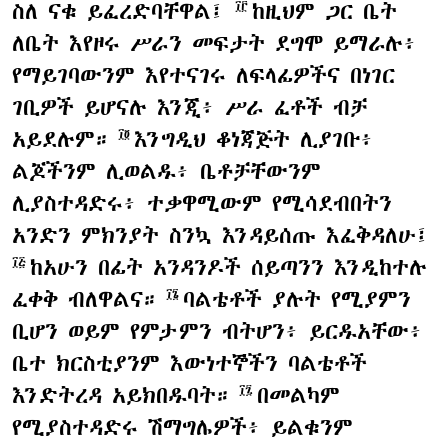
ስለ ናቁ ይፈረድባቸዋል፤
ከዚህም ጋር ቤት
፲፫
ለቤት እየዞሩ ሥራን መፍታት ደግሞ ይማራሉ፥
የማይገባውንም እየተናገሩ ለፍላፊዎችና በነገር
ገቢዎች ይሆናሉ እንጂ፥ ሥራ ፈቶች ብቻ
አይደሉም።
እንግዲህ ቆነጃጅት ሊያገቡ፥
፲፬
ልጆችንም ሊወልዱ፥ ቤቶቻቸውንም
ሊያስተዳድሩ፥ ተቃዋሚውም የሚሳደብበትን
አንድን ምክንያት ስንኳ እንዳይሰጡ እፈቅዳለሁ፤
ከአሁን በፊት አንዳንዶች ሰይጣንን እንዲከተሉ
፲፭
ፈቀቅ ብለዋልና።
ባልቴቶች ያሉት የሚያምን
፲፮
ቢሆን ወይም የምታምን ብትሆን፥ ይርዱአቸው፥
ቤተ ክርስቲያንም እውነተኞችን ባልቴቶች
እንድትረዳ አይክበዱባት።
በመልካም
፲፯
የሚያስተዳድሩ ሽማግሌዎች፥ ይልቁንም