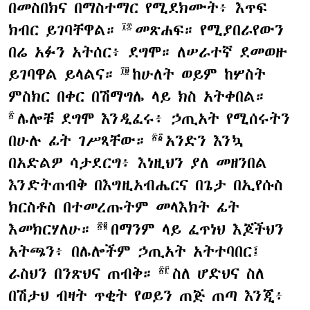
በመስበክና በማስተማር የሚደክሙት፥ እጥፍ
ክብር ይገባቸዋል።
መጽሐፍ። የሚያበራየውን
፲፰
በሬ አፉን አትሰር፥ ደግሞ። ለሠራተኛ ደመወዙ
ይገባዋል ይላልና።
ከሁለት ወይም ከሦስት
፲፱
ምስክር በቀር በሽማግሌ ላይ ክስ አትቀበል።
ሌሎቹ ደግሞ እንዲፈሩ፥ ኃጢአት የሚሰሩትን
፳
በሁሉ ፊት ገሥጻቸው።
አንድን እንኳ
፳፩
በአድልዎ ሳታደርግ፥ እነዚህን ያለ መዘንበል
እንድትጠብቅ በእግዚአብሔርና በጌታ በኢየሱስ
ክርስቶስ በተመረጡትም መላእክት ፊት
እመክርሃለሁ።
በማንም ላይ ፈጥነህ እጆችህን
፳፪
አትጫን፥ በሌሎችም ኃጢአት አትተባበር፤
ራስህን በንጽህና ጠብቅ።
ስለ ሆድህና ስለ
፳፫
በሽታህ ብዛት ጥቂት የወይን ጠጅ ጠጣ እንጂ፥