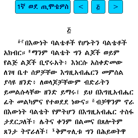
1ኛ ወደ ጢሞቴዎስ
<
፭
>
፭
በእውነት ባልቴቶች የሆኑትን ባልቴቶች
፩-፫
አክብር።
ማንም ባልቴት ግን ልጆች ወይም
፬
የልጅ ልጆች ቢኖሩአት፥ እነርሱ አስቀድመው
ለገዛ ቤተ ሰዎቻቸው እግዚአብሔርን መምሰል
ያሳዩ ዘንድ፥ ለወላጆቻቸውም ብድራትን
ይመልሱላቸው ዘንድ ይማሩ፤ ይህ በእግዚአብሔር
ፊት መልካምና የተወደደ ነውና።
ብቻዋንም ኖራ
፭
በእውነት ባልቴት የምትሆን በእግዚአብሔር ተስፋ
ታደርጋለች፥ ሌትና ቀንም በልመና በጸሎትም
ጸንታ ትኖራለች፤
ቅምጥሊቱ ግን በሕይወትዋ
፮