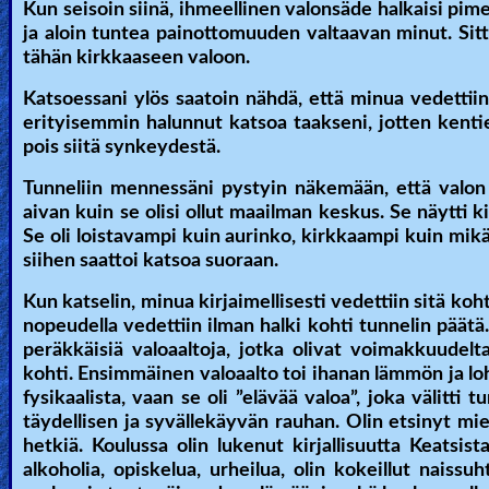
Kun seisoin siinä, ihmeellinen valonsäde halkaisi pime
ja aloin tuntea painottomuuden valtaavan minut. Sitt
Ask
tähän kirkkaaseen valoon.
AI
Katsoessani ylös saatoin nähdä, että minua vedettii
Bible
erityisemmin halunnut katsoa taakseni, jotten kenti
Questions
pois siitä synkeydestä.
Tunneliin mennessäni pystyin näkemään, että valon l
Something
aivan kuin se olisi ollut maailman keskus. Se näytti k
Funny...
Se oli loistavampi kuin aurinko, kirkkaampi kuin mikää
siihen saattoi katsoa suoraan.
2nd
Kun katselin, minua kirjaimellisesti vedettiin sitä koht
Page,
nopeudella vedettiin ilman halki kohti tunnelin päätä. 
Older
peräkkäisiä valoaaltoja, jotka olivat voimakkuudelta
kohti.
Ensimmäinen valoaalto toi ihanan lämmön ja lo
Material
fysikaalista, vaan se oli ”elävää valoa”, joka välitti 
täydellisen ja syvällekäyvän rauhan. Olin etsinyt mie
hetkiä. Koulussa olin lukenut kirjallisuutta Keatsi
×
alkoholia, opiskelua, urheilua, olin kokeillut naissu