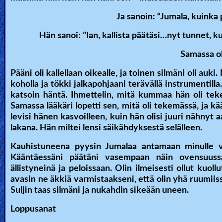
Ja sanoin: “Jumala, kuinka 
Hän sanoi: ”Ian, kallista päätäsi…nyt tunnet, ku
Samassa ol
Pääni oli kallellaan oikealle, ja toinen silmäni oli auki
koholla ja tökki jalkapohjaani terävällä instrumentill
katsoin häntä. Ihmettelin, mitä kummaa hän oli tekem
Samassa lääkäri lopetti sen, mitä oli tekemässä, ja
levisi hänen kasvoilleen, kuin hän olisi juuri nähnyt 
lakana. Hän miltei lensi säikähdyksestä selälleen.
Kauhistuneena pyysin Jumalaa antamaan minulle voi
Kääntäessäni päätäni vasempaan näin ovensuussa s
ällistyneinä ja peloissaan. Olin ilmeisesti ollut kuoll
avasin ne äkkiä varmistaakseni, että olin yhä ruumiiss
Suljin taas silmäni ja nukahdin sikeään uneen.
Loppusanat