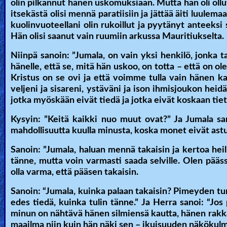
olin pilkannut hänen uskomuksiaan. Mutta hän oli ollut 
itsekästä olisi mennä paratiisiin ja jättää äiti luulemaa
kuolinvuoteellani olin rukoillut ja pyytänyt anteeksi
Hän olisi saanut vain ruumiin arkussa Mauritiukselta.
Niinpä sanoin: ”Jumala, on vain yksi henkilö, jonka t
hänelle, että se, mitä hän uskoo, on totta – että on ol
Kristus on se ovi ja että voimme tulla vain hänen kau
veljeni ja sisareni, ystäväni ja ison ihmisjoukon heidä
jotka myöskään eivät tiedä ja jotka eivät koskaan tietäi
Kysyin: ”Keitä kaikki nuo muut ovat?” Ja Jumala san
mahdollisuutta kuulla minusta, koska monet eivät astu
Sanoin: ”Jumala, haluan mennä takaisin ja kertoa heil
tänne, mutta voin varmasti saada selville. Olen pääss
olla varma, että pääsen takaisin.
Sanoin: “Jumala, kuinka palaan takaisin? Pimeyden tu
edes tiedä, kuinka tulin tänne.” Ja Herra sanoi: “Jos
minun on nähtävä hänen silmiensä kautta, hänen rakk
maailma niin kuin hän näki sen – ikuisuuden näkökulm