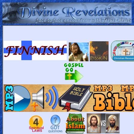
Home:
Mobile
Home: Original Style
ðŸ”
Search
Site
🎞
Christian
Netflix