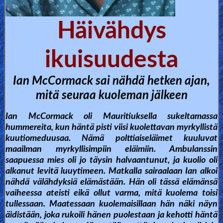
🎞
Bible
Häivähdys
Movies
ikuisuudesta
🎞
Gospel
Ian McCormack sai nähdä hetken ajan,
Videos
mitä seuraa kuoleman jälkeen
Ian McCormack oli Mauritiuksella sukeltamassa
🎞
hummereita, kun häntä pisti viisi kuolettavan myrkyllistä
Godly
kuutiomeduusaa. Nämä polttiaiseläimet kuuluvat
maailman myrkyllisimpiin eläimiin. Ambulanssin
Movies
saapuessa mies oli jo täysin halvaantunut, ja kuolio oli
alkanut levitä luuytimeen. Matkalla sairaalaan Ian alkoi
🎞
nähdä välähdyksiä elämästään. Hän oli tässä elämänsä
vaiheessa ateisti eikä ollut varma, mitä kuolema toisi
CBN
tullessaan. Maatessaan kuolemaisillaan hän näki näyn
Videos
äidistään, joka rukoili hänen puolestaan ja kehotti häntä