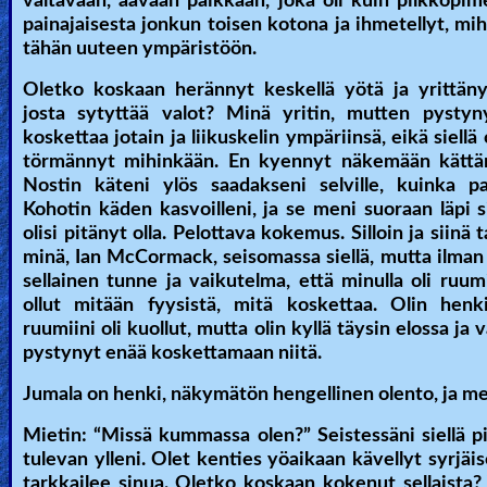
valtavaan, aavaan paikkaan, joka oli kuin pilkkopime
painajaisesta jonkun toisen kotona ja ihmetellyt, mih
Heaven
tähän uuteen ympäristöön.
Oletko koskaan herännyt keskellä yötä ja yrittänyt
Hell
josta sytyttää valot? Minä yritin, mutten pystyny
koskettaa jotain ja liikuskelin ympäriinsä, eikä siellä
törmännyt mihinkään. En kyennyt näkemään kättän
Nostin käteni ylös saadakseni selville, kuinka pa
Prayer
Kohotin käden kasvoilleni, ja se meni suoraan läpi s
olisi pitänyt olla. Pelottava kokemus. Silloin ja siinä 
minä, Ian McCormack, seisomassa siellä, mutta ilman 
Bible/Study
sellainen tunne ja vaikutelma, että minulla oli ruu
ollut mitään fyysistä, mitä koskettaa. Olin henki
ruumiini oli kuollut, mutta olin kyllä täysin elossa ja v
Jesus
pystynyt enää koskettamaan niitä.
Jumala on henki, näkymätön hengellinen olento, ja m
Warfare
Mietin: “Missä kummassa olen?” Seistessäni siellä
tulevan ylleni. Olet kenties yöaikaan kävellyt syrjäise
tarkkailee sinua. Oletko koskaan kokenut sellaista?