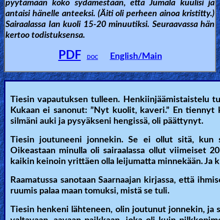
pyytämään koko sydämestään, että Jumala kuulisi ja
antaisi hänelle anteeksi. (Äiti oli perheen ainoa kristitty.)
🎞
Sairaalassa Ian kuoli 15-20 minuutiksi. Seuraavassa hän
Kids
kertoo todistuksensa.
Videos
PDF
English/Main
DOC
🎞
Worship
Tiesin vapautuksen tulleen. Henkiinjäämistaistelu tu
Music
Kukaan ei sanonut: ”Nyt kuolit, kaveri.” En tiennyt k
silmäni auki ja pysyäkseni hengissä, oli päättynyt.
🎞
Tiesin joutuneeni jonnekin. Se ei ollut sitä, kun
Vids
Oikeastaan minulla oli sairaalassa ollut viimeiset 2
kaikin keinoin yrittäen olla leijumatta minnekään. Ja ku
for
New
Raamatussa sanotaan Saarnaajan kirjassa, että ihmis
ruumis palaa maan tomuksi, mistä se tuli.
Believers
Tiesin henkeni lähteneen, olin joutunut jonnekin, ja s