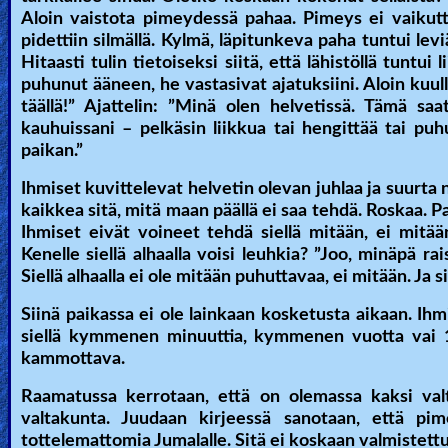
Aloin vaistota pimeydessä pahaa. Pimeys ei vaikutta
Revelations
pidettiin silmällä. Kylmä, läpitunkeva paha tuntui lev
Hitaasti tulin tietoiseksi siitä, että lähistöllä tunt
puhunut ääneen, he vastasivat ajatuksiini. Aloin kuull
Testimonies
täällä!” Ajattelin: ”Minä olen helvetissä. Tämä saa
kauhuissani – pelkäsin liikkua tai hengittää tai puhu
paikan.”
Evangelism
Ihmiset kuvittelevat helvetin olevan juhlaa ja suurta na
kaikkea sitä, mitä maan päällä ei saa tehdä. Roskaa. Pa
Ihmiset eivät voineet tehdä siellä mitään, ei mitään
Documentaries
Kenelle siellä alhaalla voisi leuhkia? ”Joo, minäpä rai
Siellä alhaalla ei ole mitään puhuttavaa, ei mitään. Ja 
Siinä paikassa ei ole lainkaan kosketusta aikaan. Ihm
Islam
siellä kymmenen minuuttia, kymmenen vuotta vai 10 
kammottava.
Raamatussa kerrotaan, että on olemassa kaksi valt
Other
valtakunta. Juudaan kirjeessä sanotaan, että pime
tottelemattomia Jumalalle. Sitä ei koskaan valmistettu