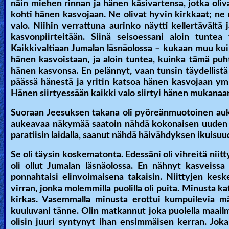
näin miehen rinnan ja hänen käsivartensa, jotka oliv
kohti hänen kasvojaan. Ne olivat hyvin kirkkaat; n
valo. Niihin verrattuna aurinko näytti kellertävältä 
kasvonpiirteitään. Siinä seisoessani aloin tuntea
Kaikkivaltiaan Jumalan läsnäolossa – kukaan muu kuin
hänen kasvoistaan, ja aloin tuntea, kuinka tämä pu
hänen kasvonsa. En pelännyt, vaan tunsin täydellistä
päässä hänestä ja yritin katsoa hänen kasvojaan ymp
Hänen siirtyessään kaikki valo siirtyi hänen mukanaa
Suoraan Jeesuksen takana oli pyöreänmuotoinen aukko
aukeavaa näkymää saatoin nähdä kokonaisen uuden ma
paratiisin laidalla, saanut nähdä häivähdyksen ikuisuu
Se oli täysin koskematonta. Edessäni oli vihreitä niitt
oli ollut Jumalan läsnäolossa. En nähnyt kasveissa m
ponnahtaisi elinvoimaisena takaisin. Niittyjen kesk
virran, jonka molemmilla puolilla oli puita. Minusta ka
kirkas. Vasemmalla minusta erottui kumpuilevia mäki
kuuluvani tänne. Olin matkannut joka puolella maailma
olisin juuri syntynyt ihan ensimmäisen kerran. Joka