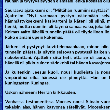
rauhan ja tyytyväisyyden elämääni, enkä koskaan ollut
Seuraava ajatukseni oli: ”Miltähän ruumiini näyttää
Ajattelin: ”Nyt varmaan pystyn näkemään selväs
hämmästyksekseni käsivarteni ja käteni oli siinä, m
henki, mutta ruumiini oli täynnä samaa valoa, joka lois
Kolmas aalto lähellä tunnelin päätä oli täydellinen ilo.
koko elämäni upein kokemus.
Järkeni ei pystynyt kuvittelemaankaan, minne olin 
tunnelin päästä, ja näytin seisovan pystyssä kaiken
näkökenttäni. Ajattelin siitä heti, että se oli aura
hänellä oli pikkuruinen sädekehä tai hänen kasvojensa
Ja kuitenkin Jeesus kuoli, nousi kuolleista ja nous
ympäröimä eikä hänessä ole pimeyttä. Hän on ku
kuningasten Kuningas.
Uskon nähneeni Herran kirkkauden.
Vanhassa testamentissa Mooses nousi Siinain vuor
takaisin alas, hänen kasvonsa säteilivät. Mooseksen