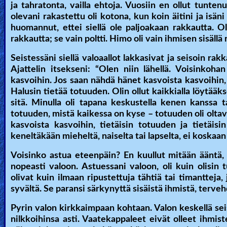
ja tahratonta, vailla ehtoja. Vuosiin en ollut tunten
olevani rakastettu oli kotona, kun koin äitini ja isä
huomannut, ettei siellä ole paljoakaan rakkautta. Ol
rakkautta; se vain poltti. Himo oli vain ihmisen sisällä 
Seistessäni siellä valoaallot lakkasivat ja seisoin r
Ajattelin itsekseni: “Olen niin lähellä. Voisinko
kasvoihin. Jos saan nähdä hänet kasvoista kasvoihin,
Halusin tietää totuuden. Olin ollut kaikkialla löytä
sitä. Minulla oli tapana keskustella kenen kanssa t
totuuden, mistä kaikessa on kyse – totuuden oli oltava
kasvoista kasvoihin, tietäisin totuuden ja tietäis
keneltäkään mieheltä, naiselta tai lapselta, ei koskaan
Voisinko astua eteenpäin? En kuullut mitään ääntä, jo
nopeasti valoon. Astuessani valoon, oli kuin olisin
olivat kuin ilmaan ripustettuja tähtiä tai timantteja
syvältä. Se paransi särkynyttä sisäistä ihmistä, terv
Pyrin valon kirkkaimpaan kohtaan. Valon keskellä sei
nilkkoihinsa asti. Vaatekappaleet eivät olleet ihmis