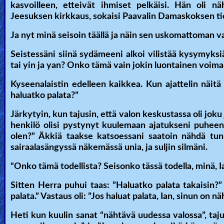
kasvoilleen, etteivät ihmiset pelkäisi. Hän oli 
Jeesuksen kirkkaus, sokaisi Paavalin Damaskoksen tie
Ja nyt minä seisoin täällä ja näin sen uskomattoman v
Seistessäni siinä sydämeeni alkoi vilistää kysymyks
tai yin ja yan? Onko tämä vain jokin luontainen voima t
Kyseenalaistin edelleen kaikkea. Kun ajattelin näitä 
haluatko palata?”
Järkytyin, kun tajusin, että valon keskustassa oli joku
henkilö olisi pystynyt kuulemaan ajatukseni puheena
olen?” Äkkiä taakse katsoessani saatoin nähdä tunn
sairaalasängyssä näkemässä unia, ja suljin silmäni.
“Onko tämä todellista? Seisonko tässä todella, minä, I
Sitten Herra puhui taas: ”Haluatko palata takaisin?” 
palata.” Vastaus oli: ”Jos haluat palata, Ian, sinun on 
Heti kun kuulin sanat “nähtävä uudessa valossa”, tajusi