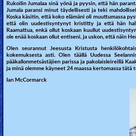
Rukoilin Jumalaa sinä yönä ja pyysin, että hän parant
Jumala paransi minut täydellisesti ja teki mahdollis
Koska käsitin, että koko elämäni oli muuttumassa pysyv
että olin uudestisyntynyt kristitty ja että hän h
Raamattua, enkä ollut koskaan kuullut uudestisynty
ole enää koskaan ollut entiseni, ja uskon, että näin 
Olen seurannut Jeesusta Kristusta henkilökohtai
kokemuksesta asti. Olen täällä Uudessa Seelanni
pääkallonmetsästäjien parissa ja pakolaisleireillä Ka
ja minä olemme käyneet 24 maassa kertomassa tätä t
Ian McCormarck