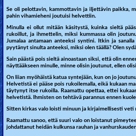
Other
Se oli pelottavin, kammottavin ja iljettävin paikka, m
pahin vihamieheni joutuisi helvettiin.
Languages
Minulla ei ollut mitään käsitystä, kuinka sieltä pää
rukoillut, ja ihmettelin, miksi kummassa olin joutun
Contact/Feedback/Donate
Jumalaa antamaan anteeksi syntini. Itkin ja sanalla
pyytänyt sinulta anteeksi, miksi olen täällä? Olen syd
Sain päästä pois sieltä ainoastaan siksi, että olin e
Follow
näyttääkseen minulle, minne olisin joutunut, ellen olis
us
Social
On liian myöhäistä katua syntejään, kun on jo joutun
Media
Helvetistä ei pääse pois rukoilemalla, eikä kukaan maa
täytynyt itse rukoilla. Raamattu opettaa, ettei kukaan
helvetistä. Ihmisten on tehtävä parannus ennen kuol
PDF
Sitten kirkas valo loisti minuun ja kirjaimellisesti vet
Books
Raamattu sanoo, että suuri valo on loistanut pimeytee
Random
johdattanut heidän kulkunsa rauhan ja vanhurskauden 
Video