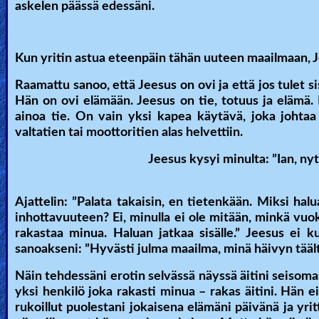
askelen päässä edessäni.
Kun yritin astua eteenpäin tähän uuteen maailmaan, J
Raamattu sanoo, että Jeesus on ovi ja että jos tulet si
Hän on ovi elämään. Jeesus on tie, totuus ja elämä.
ainoa tie. On vain yksi kapea käytävä, joka johta
valtatien tai moottoritien alas helvettiin.
Jeesus kysyi minulta: ”Ian, nyt
Ajattelin: ”Palata takaisin, en tietenkään. Miksi hal
inhottavuuteen? Ei, minulla ei ole mitään, minkä vuoks
rakastaa minua. Haluan jatkaa sisälle.” Jeesus ei k
sanoakseni: ”Hyvästi julma maailma, minä häivyn täält
Näin tehdessäni erotin selvässä näyssä äitini seisomas
yksi henkilö joka rakasti minua – rakas äitini. Hän e
rukoillut puolestani jokaisena elämäni päivänä ja yri