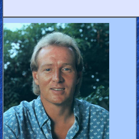
🎞
Jewish
Stories
🎞
X-
Witch
🎞
X-
Muslim
MP3
Bible