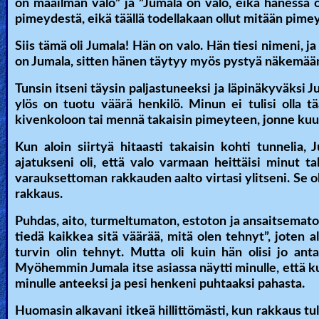
on maailman valo” ja ”Jumala on valo, eikä hänessä ole
pimeydestä, eikä täällä todellakaan ollut mitään pimey
Siis tämä oli Jumala! Hän on valo. Hän tiesi nimeni, ja
on Jumala, sitten hänen täytyy myös pystyä näkemään 
Tunsin itseni täysin paljastuneeksi ja läpinäkyväksi J
ylös on tuotu väärä henkilö. Minun ei tulisi olla t
kivenkoloon tai mennä takaisin pimeyteen, jonne kuu
Kun aloin siirtyä hitaasti takaisin kohti tunnelia,
ajatukseni oli, että valo varmaan heittäisi minut 
varauksettoman rakkauden aalto virtasi ylitseni. Se o
rakkaus.
Puhdas, aito, turmeltumaton, estoton ja ansaitsematon 
tiedä kaikkea sitä väärää, mitä olen tehnyt”, joten a
turvin olin tehnyt. Mutta oli kuin hän olisi jo an
Myöhemmin Jumala itse asiassa näytti minulle, että ku
minulle anteeksi ja pesi henkeni puhtaaksi pahasta.
Huomasin alkavani itkeä hillittömästi, kun rakkaus 