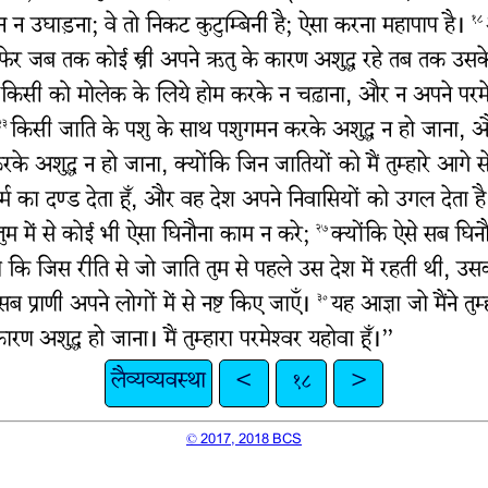
न उघाड़ना; वे तो निकट कुटुम्बिनी है; ऐसा करना महापाप है।
१८
िर जब तक कोई स्त्री अपने ऋतु के कारण अशुद्ध रहे तब तक उ
े किसी को मोलेक के लिये होम करके न चढ़ाना, और न अपने परमेश्‍
किसी जाति के पशु के साथ पशुगमन करके अशुद्ध न हो जाना, और
२३
अशुद्ध न हो जाना, क्योंकि जिन जातियों को मैं तुम्हारे आगे से 
्म का दण्ड देता हूँ, और वह देश अपने निवासियों को उगल देता ह
 तुम में से कोई भी ऐसा घिनौना काम न करे;
क्योंकि ऐसे सब घिनौन
२७
कि जिस रीति से जो जाति तुम से पहले उस देश में रहती थी, उ
ब प्राणी अपने लोगों में से नष्ट किए जाएँ।
यह आज्ञा जो मैंने तु
३०
 अशुद्ध हो जाना। मैं तुम्हारा परमेश्‍वर यहोवा हूँ।”
लैव्यव्यवस्था
<
१८
>
© 2017, 2018 BCS