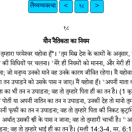
लैव्यव्यवस्था
<
१८
>
१८
यौन नैतिकता का नियम
तुम्हारा परमेश्‍वर यहोवा हूँ*।
तुम मिस्र देश के कामों के अनुसार
३
ेशों की विधियों पर चलना।
मेरे ही नियमों को मानना, और मेरी ही 
४
ानना; जो मनुष्य उनको माने वह उनके कारण जीवित रहेगा। मैं य
ा तन उघाड़ने को उसके पास न जाए। मैं यहोवा हूँ।
अपनी माता का
७
ा का भी तन न उघाड़ना; वह तो तुम्हारे पिता ही का तन है। (1 
पोती या अपनी नातिन का तन न उघाड़ना, उनकी देह तो मानो तुम्
नी फूफी का तन न उघाड़ना; वह तो तुम्हारे पिता की निकट कुटुम्
र्थात् उसकी स्त्री के पास न जाना; वह तो तुम्हारी चाची है।
अप
१५
ना; वह तो तुम्हारे भाई ही का तन है। (मत्ती 14:3-4, मर. 6