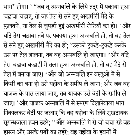
भाग* होगा।
“जब तू अन्नबलि के लिये तंदूर में पकाया हुआ
४
चढ़ावा चढ़ाए, तो वह तेल से सने हुए अख़मीरी मैदे के
फुलकों, या तेल से चुपड़ी हुई अख़मीरी रोटियाँ का हो।
और
५
यदि तेरा चढ़ावा तवे पर पकाया हुआ अन्नबलि हो, तो वह तेल
से सने हुए अख़मीरी मैदे का हो;
उसको टुकड़े-टुकड़े करके
६
उस पर तेल डालना, तब वह अन्नबलि हो जाएगा।
और यदि
७
तेरा चढ़ावा कढ़ाही में तला हुआ अन्नबलि हो, तो वह मैदे से
तेल में बनाया जाए।
और जो अन्नबलि इन वस्तुओं में से
८
किसी का बना हो उसे यहोवा के समीप ले जाना; और जब वह
याजक के पास लाया जाए, तब याजक उसे वेदी के समीप ले
जाए।
और याजक अन्नबलि में से स्मरण दिलानेवाला भाग
९
निकालकर वेदी पर जलाए कि वह यहोवा के लिये सुखदायक
सुगन्धवाला हवन ठहरे;
और अन्नबलि में से जो बचा रहे वह
१०
हारून और उसके पुत्रों का ठहरे; वह यहोवा के हवनों में