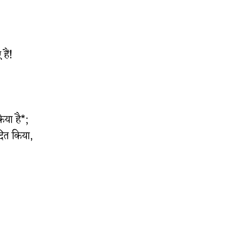
हैं!
या है*;
्दित किया,