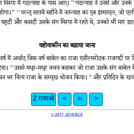
 मिस्पा में गदल्याह के पास आए।
गदल्याह ने उनसे और उनके 
२४
ा होगा।”
परन्तु सातवें महीने में नतन्याह का पुत्र इश्माएल, 
२५
हूदी और कसदी उसके संग मिस्पा में रहते थे, उनको भी मार ड
यहोयाकीन का बढ़ाया जाना
र्ष में अर्थात् जिस वर्ष बाबेल का राजा एवील्मरोदक राजगद्दी प
दिया।
उससे मधुर-मधुर वचन कहकर जो राजा उसके संग बाबेल में
२८
जीवन भर नित्य राजा के सम्मुख भोजन किया।
और प्रतिदिन के खर्
३०
2 राजाओं
<
२५
>
© 2017, 2018 BCS