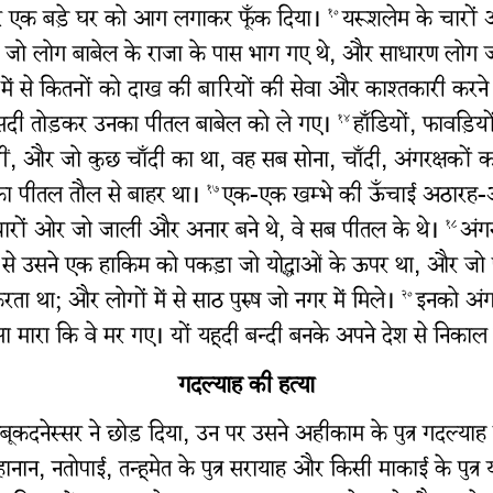
र एक बड़े घर को आग लगाकर फूँक दिया।
यरूशलेम के चारों 
१०
 जो लोग बाबेल के राजा के पास भाग गए थे, और साधारण लोग जो 
ालों में से कितनों को दाख की बारियों की सेवा और काश्तकारी कर
 कसदी तोड़कर उनका पीतल बाबेल को ले गए।
हाँडियों, फावड़िय
१४
ं, और जो कुछ चाँदी का था, वह सब सोना, चाँदी, अंगरक्षकों का
 का पीतल तौल से बाहर था।
एक-एक खम्भे की ऊँचाई अठारह-
१७
ों ओर जो जाली और अनार बने थे, वे सब पीतल के थे।
अंग
१८
ं से उसने एक हाकिम को पकड़ा जो योद्धाओं के ऊपर था, और जो पुर
रता था; और लोगों में से साठ पुरुष जो नगर में मिले।
इनको अंग
२०
 ऐसा मारा कि वे मर गए। यों यहूदी बन्दी बनके अपने देश से निका
गदल्याह की हत्या
नबूकदनेस्सर ने छोड़ दिया, उन पर उसने अहीकाम के पुत्र गदल्
र योहानान, नतोपाई, तन्हूमेत के पुत्र सरायाह और किसी माकाई के पु