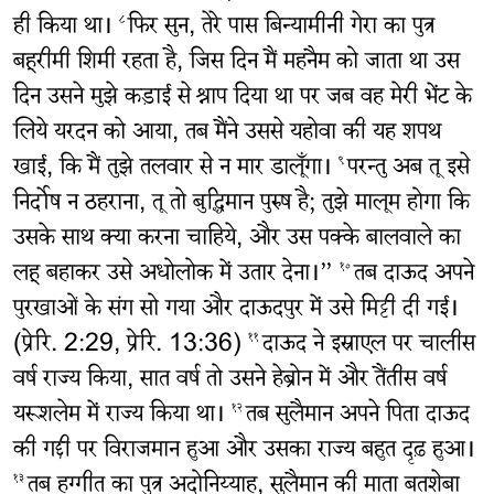
ही किया था।
फिर सुन, तेरे पास बिन्यामीनी गेरा का पुत्र
८
बहूरीमी शिमी रहता है, जिस दिन मैं महनैम को जाता था उस
दिन उसने मुझे कड़ाई से श्राप दिया था पर जब वह मेरी भेंट के
लिये यरदन को आया, तब मैंने उससे यहोवा की यह शपथ
खाई, कि मैं तुझे तलवार से न मार डालूँगा।
परन्तु अब तू इसे
९
निर्दोष न ठहराना, तू तो बुद्धिमान पुरुष है; तुझे मालूम होगा कि
उसके साथ क्या करना चाहिये, और उस पक्के बालवाले का
लहू बहाकर उसे अधोलोक में उतार देना।”
तब दाऊद अपने
१०
पुरखाओं के संग सो गया और दाऊदपुर में उसे मिट्टी दी गई।
(प्रेरि. 2:29, प्रेरि. 13:36)
दाऊद ने इस्राएल पर चालीस
११
वर्ष राज्य किया, सात वर्ष तो उसने हेब्रोन में और तैंतीस वर्ष
यरूशलेम में राज्य किया था।
तब सुलैमान अपने पिता दाऊद
१२
की गद्दी पर विराजमान हुआ और उसका राज्य बहुत दृढ़ हुआ।
तब हग्गीत का पुत्र अदोनिय्याह, सुलैमान की माता बतशेबा
१३