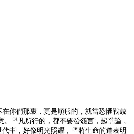
不在你們那裏，更是順服的，就當恐懼戰兢
意。
凡所行的，都不要發怨言，起爭論，
14
世代中，好像明光照耀，
將生命的道表明
16