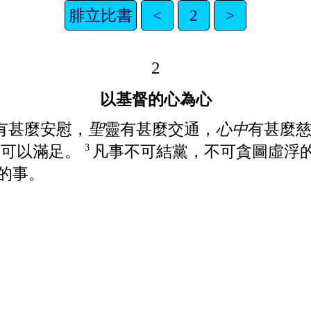
腓立比書
<
2
>
2
以基督的心為心
有甚麼安慰，
聖
靈有甚麼交通，
心中
有甚麼
樂可以滿足。
凡事不可結黨，不可貪圖虛浮
3
的事。