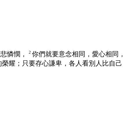
慈悲憐憫，
你們就要意念相同，愛心相同，
2
的榮耀；只要存心謙卑，各人看別人比自己