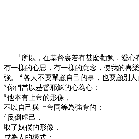
所以，在基督裏若有甚麼勸勉，愛心
1
有一樣的心思，有一樣的意念，使我的喜
強。
各人不要單顧自己的事，也要顧別人
4
你們當以基督耶穌的心為心：
5
他本有上帝的形像，
6
不以自己與上帝同等為強奪的；
反倒虛己，
7
取了奴僕的形像，
成為人的樣式；