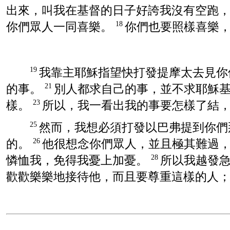
出來，叫我在基督的日子好誇我沒有空跑
你們眾人一同喜樂。
你們也要照樣喜樂
18
我靠主耶穌指望快打發
提摩太
去見你
19
的事。
別人都求自己的事，並不求耶穌
21
樣。
所以，我一看出我的事要怎樣了結
23
然而，我想必須打發
以巴弗提
到你們
25
的。
他很想念你們眾人，並且極其難過
26
憐恤我，免得我憂上加憂。
所以我越發
28
歡歡樂樂地接待他，而且要尊重這樣的人