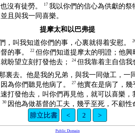
，也沒有徒勞。
我以你們的信心為供獻的祭
17
，並且與我一同喜樂。
提摩太和以巴弗提
們，叫我知道你們的事，心裏就得着安慰。
2
基督的事。
但你們知道
提摩太
的明證；他興
22
，就盼望立刻打發他去；
但我靠着主自信我
24
那裏去。他是我的兄弟，與我一同做工，一
，因為你們聽見他病了。
他實在是病了，幾
27
急速打發他去，叫你們再見他，就可以喜樂，
；
因他為做基督的工夫，幾乎至死，不顧性
30
腓立比書
<
2
>
Public Domain