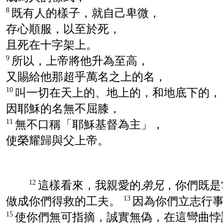
既有人的樣子，就自己卑微，
8
存心順服，以至於死，
且死在十字架上。
所以，上帝將他升為至高，
9
又賜給他那超乎萬名之上的名，
叫一切在天上的、地上的，和地底下的，
10
因耶穌的名無不屈膝，
無不口稱「耶穌基督為主」，
11
使榮耀歸與父上帝。
這樣看來，我親愛的
弟兄
，你們既是
12
做成你們得救的工夫。
因為你們立志行
13
使你們無可指摘，誠實無偽，在這彎曲悖
15