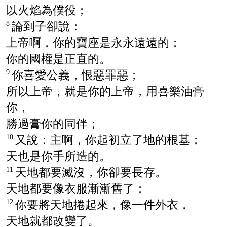
以火焰為僕役；
論到子卻說：
8
上帝啊，你的寶座是永永遠遠的；
你的國權是正直的。
你喜愛公義，恨惡罪惡；
9
所以上帝，就是你的上帝，用喜樂油膏
你，
勝過膏你的同伴；
又說：主啊，你起初立了地的根基；
10
天也是你手所造的。
天地都要滅沒，你卻要長存。
11
天地都要像衣服漸漸舊了；
你要將天地捲起來，像一件外衣，
12
天地就都改變了。