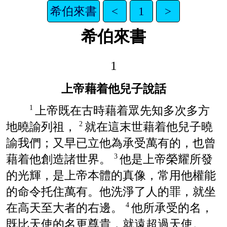
希伯來書
<
1
>
希伯來書
1
上帝藉着他兒子說話
上帝既在古時藉着眾先知多次多方
1
地曉諭列祖，
就在這末世藉着他兒子曉
2
諭我們；又早已立他為承受萬有的，也曾
藉着他創造諸世界。
他是上帝榮耀所發
3
的光輝，是上帝本體的真像，常用他權能
的命令托住萬有。他洗淨了人的罪，就坐
在高天至大者的右邊。
他所承受的名，
4
既比天使的名更尊貴，就遠超過天使。