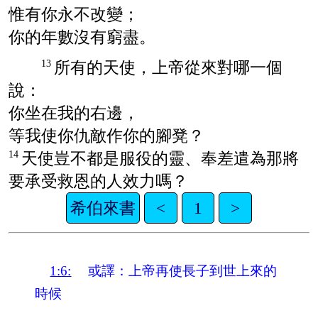
惟有你永不改變；
你的年數沒有窮盡。
所有的天使，上帝從來對哪一個
13
說：
你坐在我的右邊，
等我使你仇敵作你的腳凳？
天使豈不都是服役的靈、奉差遣為那將
14
要承受救恩的人效力嗎？
希伯來書
<
1
>
1:6:
或譯：上帝再使長子到世上來的
時候