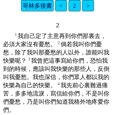
哥林多後書
<
2
>
2
我自己定了主意再到你們那裏去，
1
必須大家沒有憂愁。
倘若我叫你們憂
2
愁，除了我叫那憂愁的人以外，誰能叫我
快樂呢？
我曾把這事寫給你們，恐怕我
3
到的時候，應該叫我快樂的那些人，反倒
叫我憂愁。我也深信，你們眾人都以我的
快樂為自己的快樂。
我先前心裏難過痛
4
苦，多多地流淚，寫信給你們，不是叫你
們憂愁，乃是叫你們知道我格外地疼愛你
們。