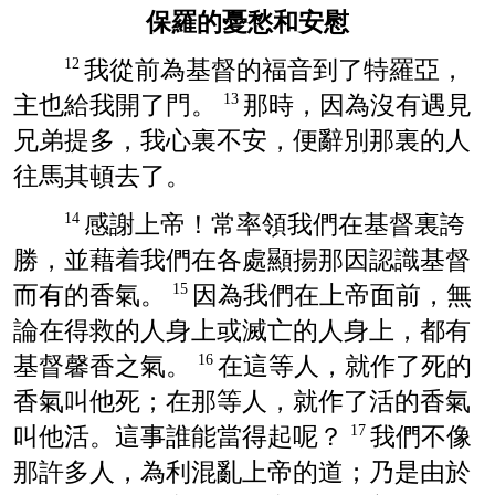
保羅的憂愁和安慰
我從前為基督的福音到了
特羅亞
，
12
主也給我開了門。
那時，因為沒有遇見
13
兄弟
提多
，我心裏不安，便辭別那裏的人
往
馬其頓
去了。
感謝上帝！常率領我們在基督裏誇
14
勝，並藉着我們在各處顯揚那因認識基督
而有的香氣。
因為我們在上帝面前，無
15
論在得救的人身上或滅亡的人身上，都有
基督馨香之氣。
在這等人，就作了死的
16
香氣叫他死；在那等人，就作了活的香氣
叫他活。這事誰能當得起呢？
我們不像
17
那許多人，為利混亂上帝的道；乃是由於