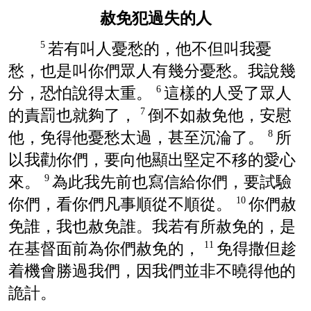
赦免犯過失的人
若有叫人憂愁的，他不但叫我憂
5
愁，也是叫你們眾人有幾分憂愁。我說幾
分，恐怕說得太重。
這樣的人受了眾人
6
的責罰也就夠了，
倒不如赦免他，安慰
7
他，免得他憂愁太過，甚至沉淪了。
所
8
以我勸你們，要向他顯出堅定不移的愛心
來。
為此我先前也寫信給你們，要試驗
9
你們，看你們凡事順從不順從。
你們赦
10
免誰，我也赦免誰。我若有所赦免的，是
在基督面前為你們赦免的，
免得撒但趁
11
着機會勝過我們，因我們並非不曉得他的
詭計。